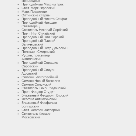
Исповедник
Преподобный Максим Грек
Свят. Марк Эфесский
Марк Подвижник
Оптинские старцы
Преподобный Никита Стифат
Преподобный Никодим
Святогорец
Святитель Николай Сербский
Преп. Нил Синайский
Преподобный Нил Сорский
Преподобный Паисий
Величковский
Преподобный Петр Дамаскин
Поликарп Смирнский
Руфин, пресвитер
Аквилейский
Преподобный Серафим
Саровский
Преподобный Силуан
Афонский
Симеон Благоговейный
Симеон Новый Богослов
Симеон Солунский
Святитель Тихон Задонский
Преп. Феодор Студит
Блаженный Феодорит Кирский
Феофил Антиохийский
Блаженный Феофилакт
Болгарский
Свят. Феофан Затворник
Святитель Филарет
Московский