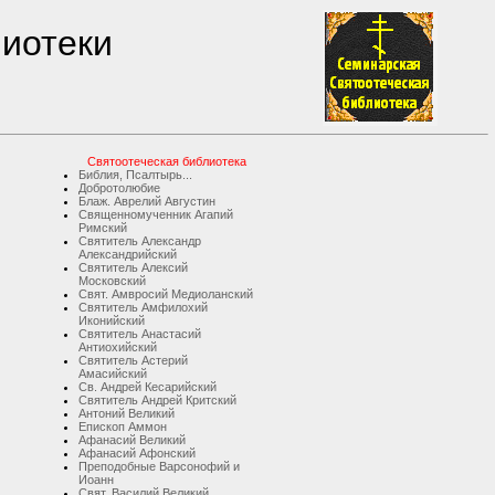
лиотеки
Святоотеческая библиотека
Библия, Псалтырь...
Добротолюбие
Блаж. Аврелий Августин
Священномученник Агапий
Римский
Святитель Александр
Александрийский
Святитель Алексий
Московский
Свят. Амвросий Медиоланский
Святитель Амфилохий
Иконийский
Святитель Анастасий
Антиохийский
Святитель Астерий
Амасийский
Св. Андрей Кесарийский
Святитель Андрей Критский
Антоний Великий
Епископ Аммон
Афанасий Великий
Афанасий Афонский
Преподобные Варсонофий и
Иоанн
Свят. Василий Великий