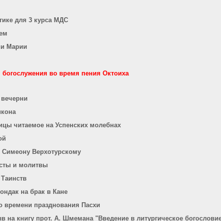
гике для 3 курса МДС
ем
ии Марии
 богослужения во время пения Октоиха
 вечерни
икона
ицы читаемое на Успенских молебнах
ой
. Симеону Верхотурскому
сты и молитвы
 Таинств
ондак на брак в Кане
 о времени празднования Пасхи
ыв на книгу прот. А. Шмемана "Введение в литургическое богослови