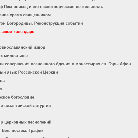
иф Песнописец и его песнотворческая деятельность
ение храма священником
той Богородицы. Реконструкция событий
 нашем календаре
ковнославянский извод
их милостыню
ти совершения всеношного бдения в монастырях св. Горы Афон
ный язык Российской Церкви
ипа
а
еское богословие
 о византийской литургии
нр церковных песнопений
 Вел. постом. График