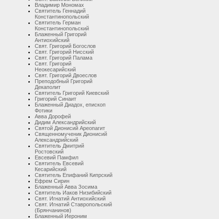
Владимир Мономах
Святитель Геннадий
Константинопольский
Святитель Герман
Константинопольский
Блаженный Григорий
Антиохийский
Свят. Григорий Богослов
Свят. Григорий Нисский
Свят. Григорий Палама
Свят. Григорий
Неокесарийский
Свят. Григорий Двоеслов
Преподобный Григорий
Декаполит
Святитель Григорий Киевский
Григорий Синаит
Блаженный Диадох, епископ
Фотики
Авва Дорофей
Дидим Александрийский
Святой Дионисий Ареопагит
Священномученик Дионисий
Александрийский
Святитель Дмитрий
Ростовский
Евсевий Памфил
Святитель Евсевий
Кесарийский
Святитель Епифаний Кипрский
Ефрем Сирин
Блаженный Авва Зосима
Святитель Иаков Низибийский
Свят. Игнатий Антиохийский
Свят. Игнатий Ставропольский
(Брянчанинов)
Блаженный Иероним