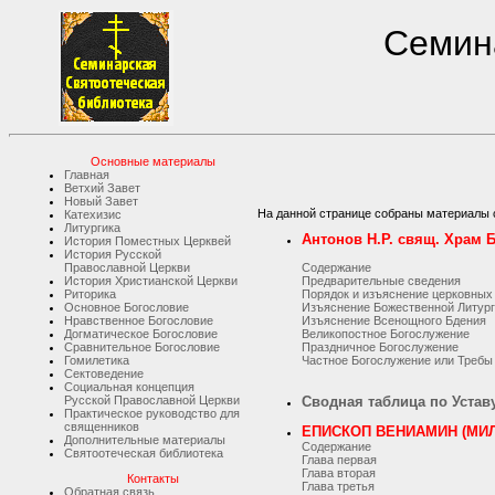
Семина
Основные материалы
Главная
Ветхий Завет
Новый Завет
На данной странице собраны материалы 
Катехизис
Литургика
Антонов Н.Р. свящ. Храм
История Поместных Церквей
История Русской
Православной Церкви
Содержание
История Христианской Церкви
Предварительные сведения
Риторика
Порядок и изъяснение церковных
Основное Богословие
Изъяснение Божественной Литур
Нравственное Богословие
Изъяснение Всенощного Бдения
Догматическое Богословие
Великопостное Богослужение
Сравнительное Богословие
Праздничное Богослужение
Гомилетика
Частное Богослужение или Требы
Сектоведение
Социальная концепция
Русской Православной Церкви
Сводная таблица по Устав
Практическое руководство для
священников
ЕПИСКОП ВЕНИАМИН (МИ
Дополнительные материалы
Содержание
Святоотеческая библиотека
Глава первая
Глава вторая
Контакты
Глава третья
Обратная связь