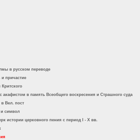
лмы в русском переводе
 и причастие
я Критского
с акафистом в память Всеобщего воскресения и Страшного суда
в Вел. пост
 и символ
рк истории церковного пения с период I - X вв.
к
ния