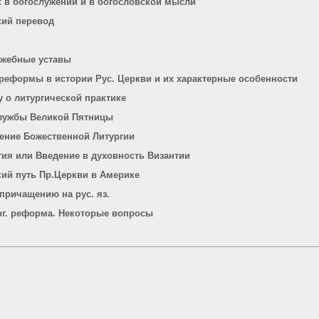
к в богослужении и в богословской мысли
кий перевод
ужебные уставы
. реформы в истории Рус. Церкви и их характерные особенности
у о литургической практике
службы Великой Пятницы
ение Божественной Литургии
гия или Введение в духовность Византии
ий путь Пр.Церкви в Америке
причащению на рус. яз.
ург. реформа. Некоторые вопросы