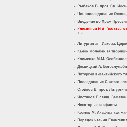
Рыбаков В. прот. Св. Иос
Чинопоследование Освящ
Введение во Храм Пресвя
Климишин И.А. Заметки о
1
2
Литургия ап. Иакова. Цер
Канон молебен за творящ
Клименко М.М. Особеннос
Десницкий А. Богослужеб
Литургии византийского т
Последование Святаго еле
Стойков В. прот. Литургич
Чистяков Г. свящ. Заметки
Некоторые акафисты
Козлов М. Акафист как жа
Порядок чтения Евангелия