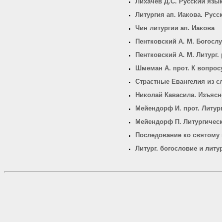
Лихачев Д.С. Русский язы
Литургия ап. Иакова. Русс
Чин литургии ап. Иакова
Пентковский А. М. Богосл
Пентковский А. М. Литург
Шмеман А. прот. К вопрос
Страстные Евангелия из 
Николай Кавасила. Изъясн
Мейендорф И. прот. Литур
Мейендорф П. Литургическ
Последование ко святому 
Литург. богословие и лит