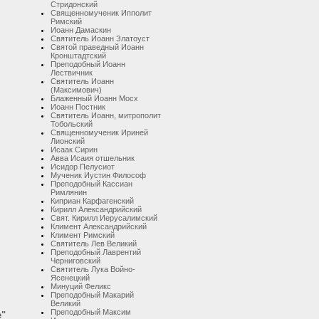
Стридонский
Священномученик Ипполит
Римский
Иоанн Дамаскин
Святитель Иоанн Златоуст
Святой праведный Иоанн
Кронштадтский
Преподобный Иоанн
Лествичник
Святитель Иоанн
(Максимович)
Блаженный Иоанн Мосх
Иоанн Постник
Святитель Иоанн, митрополит
Тобольский
Священномученик Ириней
Лионский
Исаак Сирин
Авва Исаия отшельник
Исидор Пелусиот
Мученик Иустин Философ
Преподобный Кассиан
Римлянин
Киприан Карфагенский
Кирилл Александрийский
Свят. Кирилл Иерусалимский
Климент Александрийский
Климент Римский
Святитель Лев Великий
Преподобный Лаврентий
Черниговский
Святитель Лука Войно-
Ясенецкий
Минуций Феликс
Преподобный Макарий
Великий
Преподобный Максим
е"