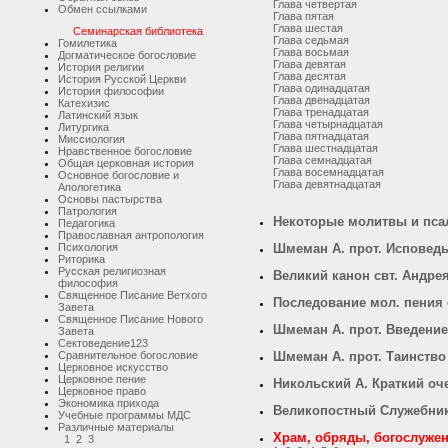
Глава четвертая
Обмен ссылками
Глава пятая
Глава шестая
Семинарская библиотека
Глава седьмая
Гомилетика
Глава восьмая
Догматическое богословие
Глава девятая
История религии
Глава десятая
История Русской Церкви
Глава одинадцатая
История философии
Глава двенадцатая
Катехизис
Глава тренадцатая
Латинский язык
Глава четырнадцатая
Литургика
Глава пятнадцатая
Миссиология
Глава шестнадцатая
Нравственное богословие
Глава семнадцатая
Общая церковная история
Глава восемнадцатая
Основное богословие и
Глава девятнадцатая
Апологетика
Основы пастырства
Патрология
Некоторые молитвы и пса
Педагогика
Православная антропология
Психология
Шмеман А. прот. Исповедь
Риторика
Русская религиозная
Великий канон свт. Андре
философия
Священное Писание Ветхого
Последование мол. пения 
Завета
Священное Писание Нового
Шмеман А. прот. Введение 
Завета
Сектоведение
1
2
3
Сравнительное богословие
Шмеман А. прот. Таинство
Церковное искусство
Церковное пение
Никольский А. Краткий оче
Церковное право
Экономика прихода
Великопостный Служебни
Учебные программы МДС
Различные материалы
Храм, обряды, богослуже
1
2
3