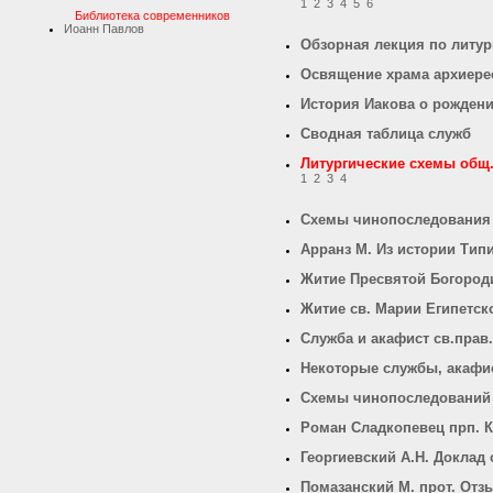
1
2
3
4
5
6
Библиотека современников
Иоанн Павлов
Обзорная лекция по литур
Освящение храма архиере
История Иакова о рожден
Сводная таблица служб
Литургические схемы общ.
1
2
3
4
Схемы чинопоследования
Арранз М. Из истории Тип
Житие Пресвятой Богород
Житие св. Марии Египетск
Служба и акафист св.прав
Некоторые службы, акафи
Схемы чинопоследований
Роман Сладкопевец прп. К
Георгиевский А.Н. Доклад
Помазанский М. прот. Отз