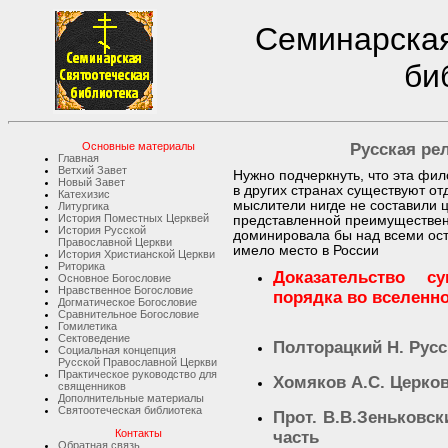
Семинарская
би
Основные материалы
Русская ре
Главная
Ветхий Завет
Нужно подчеркнуть, что эта фил
Новый Завет
в других странах существуют о
Катехизис
мыслители нигде не составили
Литургика
История Поместных Церквей
представленной преимуществен
История Русской
доминировала бы над всеми ос
Православной Церкви
имело место в России
История Христианской Церкви
Риторика
Доказательство с
Основное Богословие
Нравственное Богословие
порядка во вселенн
Догматическое Богословие
Сравнительное Богословие
Гомилетика
Сектоведение
Полторацкий Н. Рус
Социальная концепция
Русской Православной Церкви
Практическое руководство для
Хомяков А.С. Церко
священников
Дополнительные материалы
Святоотеческая библиотека
Прот. В.В.Зеньковс
Контакты
часть
Обратная связь