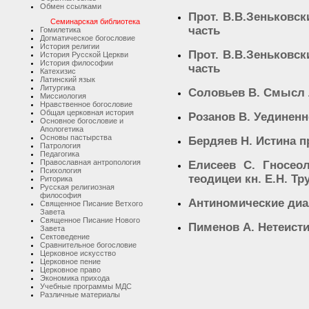
Обмен ссылками
Прот. В.В.Зеньковс
Семинарская библиотека
часть
Гомилетика
Догматическое богословие
История религии
Прот. В.В.Зеньковс
История Русской Церкви
История философии
часть
Катехизис
Латинский язык
Литургика
Соловьев В. Смысл
Миссиология
Нравственное богословие
Общая церковная история
Розанов В. Уединенн
Основное богословие и
Апологетика
Основы пастырства
Бердяев Н. Истина 
Патрология
Педагогика
Православная антропология
Елисеев С. Гносео
Психология
теодицеи кн. Е.Н. Тр
Риторика
Русская религиозная
философия
Антиномические диа
Священное Писание Ветхого
Завета
Священное Писание Нового
Пименов А. Нетеист
Завета
Сектоведение
Сравнительное богословие
Церковное искусство
Церковное пение
Церковное право
Экономика прихода
Учебные программы МДС
Различные материалы