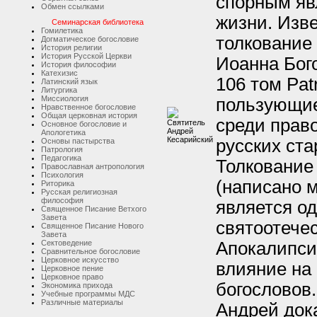
спорным яв
Обмен ссылками
жизни. Изв
Семинарская библиотека
Гомилетика
толкование 
Догматическое богословие
История религии
История Русской Церкви
Иоанна Бог
История философии
Катехизис
106 том Pat
Латинский язык
Литургика
Миссиология
пользующие
Нравственное богословие
Общая церковная история
среди прав
Основное богословие и
Апологетика
русских ст
Основы пастырства
Патрология
Педагогика
Толкование
Православная антропология
Психология
(написано м
Риторика
Русская религиозная
философия
является о
Священное Писание Ветхого
Завета
святоотече
Священное Писание Нового
Завета
Апокалипси
Сектоведение
Сравнительное богословие
Церковное искусство
влияние на
Церковное пение
Церковное право
богословов.
Экономика прихода
Учебные программы МДС
Различные материалы
Андрей док