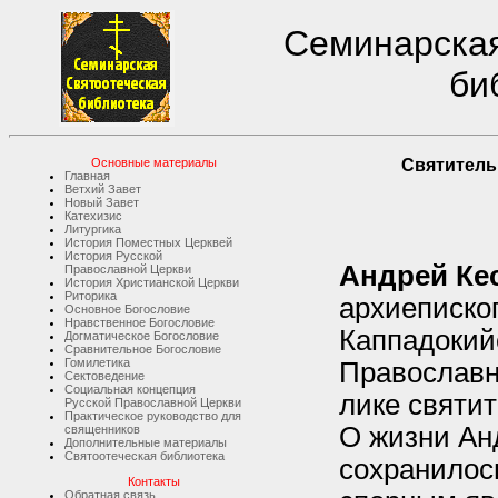
Семинарская
би
Основные материалы
Святитель
Главная
Ветхий Завет
Новый Завет
Катехизис
Литургика
История Поместных Церквей
История Русской
Андрей Ке
Православной Церкви
История Христианской Церкви
Риторика
архиеписко
Основное Богословие
Нравственное Богословие
Каппадокий
Догматическое Богословие
Сравнительное Богословие
Гомилетика
Православн
Сектоведение
Социальная концепция
лике святит
Русской Православной Церкви
Практическое руководство для
О жизни Ан
священников
Дополнительные материалы
Святоотеческая библиотека
сохранилос
Контакты
Обратная связь