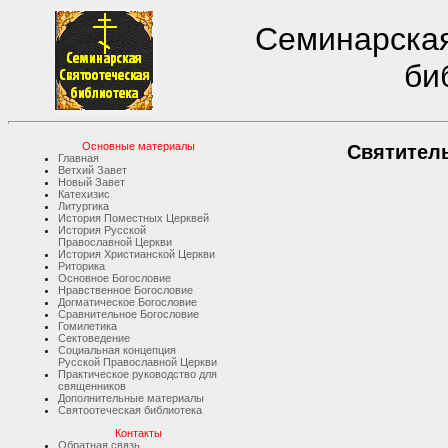
Семинарская
би
Основные материалы
Святител
Главная
Ветхий Завет
Новый Завет
Катехизис
Литургика
История Поместных Церквей
История Русской
Православной Церкви
История Христианской Церкви
Риторика
Основное Богословие
Нравственное Богословие
Догматическое Богословие
Сравнительное Богословие
Гомилетика
Сектоведение
Социальная концепция
Русской Православной Церкви
Практическое руководство для
священников
Дополнительные материалы
Святоотеческая библиотека
Контакты
Обратная связь