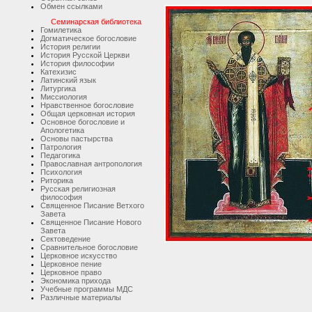
Обмен ссылками
Семинарская библиотека
Гомилетика
Догматическое богословие
История религии
История Русской Церкви
История философии
Катехизис
Латинский язык
Литургика
Миссиология
Нравственное богословие
Общая церковная история
Основное богословие и
Апологетика
Основы пастырства
Патрология
Педагогика
Православная антропология
Психология
Риторика
Русская религиозная
философия
Священное Писание Ветхого
Завета
Священное Писание Нового
Завета
Сектоведение
Сравнительное богословие
Церковное искусство
Церковное пение
Церковное право
Экономика прихода
Учебные программы МДС
Различные материалы