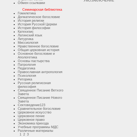
УМОЗАКЛЮЧЕНИЕ
Обмен ссылками
Семинарская библиотека
Гомилетика
Догматическое богословие
История религии
История Русской Церкви
История философии
Катехизис
Латинский язык
Литургика
Миссиология
Нравственное богословие
Общая церковная история
Основное богословие и
Апологетика
Основы пастырства
Патрология
Педагогика
Православная антропология
Психология
Риторика
Русская религиозная
философия
Священное Писание Ветхого
Завета
Священное Писание Нового
Завета
Сектоведение
1
2
3
Сравнительное богословие
Церковное искусство
Церковное пение
Церковное право
Экономика прихода
Учебные программы МДС
Различные материалы
1
2
3