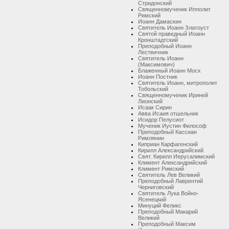
Стридонский
Священномученик Ипполит
Римский
Иоанн Дамаскин
Святитель Иоанн Златоуст
Святой праведный Иоанн
Кронштадтский
Преподобный Иоанн
Лествичник
Святитель Иоанн
(Максимович)
Блаженный Иоанн Мосх
Иоанн Постник
Святитель Иоанн, митрополит
Тобольский
Священномученик Ириней
Лионский
Исаак Сирин
Авва Исаия отшельник
Исидор Пелусиот
Мученик Иустин Философ
Преподобный Кассиан
Римлянин
Киприан Карфагенский
Кирилл Александрийский
Свят. Кирилл Иерусалимский
Климент Александрийский
Климент Римский
Святитель Лев Великий
Преподобный Лаврентий
Черниговский
Святитель Лука Войно-
Ясенецкий
Минуций Феликс
Преподобный Макарий
Великий
Преподобный Максим