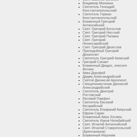
Владимир Мономах
Святитель Геннадий
Константинопольский
Святитель Герман
Константинопольский
Блаженный Григорий
Антиохийский
Свят. Григорий Богослов
Свят. Григорий Нисский
Свят. Григорий Палама
Свят. Григорий
Неокесарийский
Свят. Григорий Двоеслов
Преподобный Григорий
Декаполит
Святитель Григорий Киевский
Григорий Синаит
Блаженный Диадох, епископ
Фотики
Авва Дорофей
Дидим Александрийский
Святой Дионисий Ареопагит
Священномученик Дионисий
Александрийский
Святитель Дмитрий
Ростовский
Евсевий Памфил
Святитель Евсевий
Кесарийский
Святитель Епифаний Кипрский
Ефрем Сирин
Блаженный Авва Зосима
Святитель Иаков Низибийский
Свят. Игнатий Антиохийский
Свят. Игнатий Ставропольский
(Брянчанинов)
Блаженный Иероним