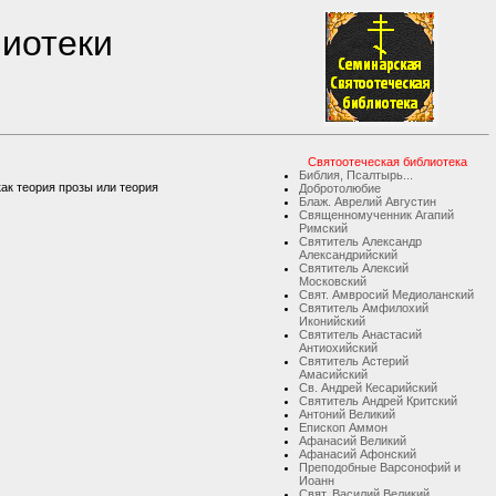
лиотеки
Святоотеческая библиотека
Библия, Псалтырь...
как теория прозы или теория
Добротолюбие
Блаж. Аврелий Августин
Священномученник Агапий
Римский
Святитель Александр
Александрийский
Святитель Алексий
Московский
Свят. Амвросий Медиоланский
Святитель Амфилохий
Иконийский
Святитель Анастасий
Антиохийский
Святитель Астерий
Амасийский
Св. Андрей Кесарийский
Святитель Андрей Критский
Антоний Великий
Епископ Аммон
Афанасий Великий
Афанасий Афонский
Преподобные Варсонофий и
Иоанн
Свят. Василий Великий