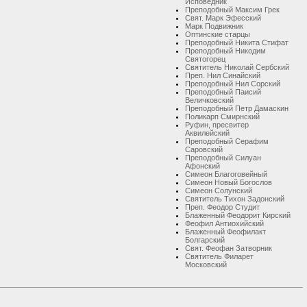
Исповедник
Преподобный Максим Грек
Свят. Марк Эфесский
Марк Подвижник
Оптинские старцы
Преподобный Никита Стифат
Преподобный Никодим
Святогорец
Святитель Николай Сербский
Преп. Нил Синайский
Преподобный Нил Сорский
Преподобный Паисий
Величковский
Преподобный Петр Дамаскин
Поликарп Смирнский
Руфин, пресвитер
Аквилейский
Преподобный Серафим
Саровский
Преподобный Силуан
Афонский
Симеон Благоговейный
Симеон Новый Богослов
Симеон Солунский
Святитель Тихон Задонский
Преп. Феодор Студит
Блаженный Феодорит Кирский
Феофил Антиохийский
Блаженный Феофилакт
Болгарский
Свят. Феофан Затворник
Святитель Филарет
Московский