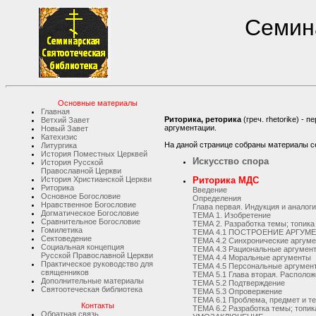
Семина
Основные материалы
Главная
Риторика, реторика
(греч. rhetorike) -
Ветхий Завет
аргументации.
Новый Завет
Катехизис
На даной странице собраны материалы с
Литургика
История Поместных Церквей
Искусство спора
История Русской
Православной Церкви
История Христианской Церкви
Риторика МДС
Риторика
Введение
Основное Богословие
Определения
Нравственное Богословие
Глава первая. Индукция и аналог
Догматическое Богословие
ТЕМА 1. Изобретение
Сравнительное Богословие
ТЕМА 2. Разработка темы; топика
Гомилетика
ТЕМА 4.1 ПОСТРОЕНИЕ АРГУМЕНТ
Сектоведение
ТЕМА 4.2 Синхронические аргуме
Социальная концепция
ТЕМА 4.3 Рациональные аргумен
Русской Православной Церкви
ТЕМА 4.4 Моральные аргументы
Практическое руководство для
ТЕМА 4.5 Персональные аргумен
священников
ТЕМА 5.1 Глава вторая. Располо
Дополнительные материалы
ТЕМА 5.2 Подтверждение
Святоотеческая библиотека
ТЕМА 5.3 Опровержение
ТЕМА 6.1 Проблема, предмет и т
Контакты
ТЕМА 6.2 Разработка темы; топик
Обратная связь