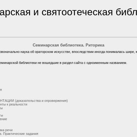
рская и святоотеческая биб
Семинарская библиотека. Риторика
 первоначально наука об ораторском искусстве, впоследствии иногда понималась шире, 
еминарской библиотеки не вошедшие в раздел сайта с одноименным названием.
ия
АЦИИ (доказательства и опровержения)
нты к реальности
ты
ты
жение
ема речи
а. Практические задания