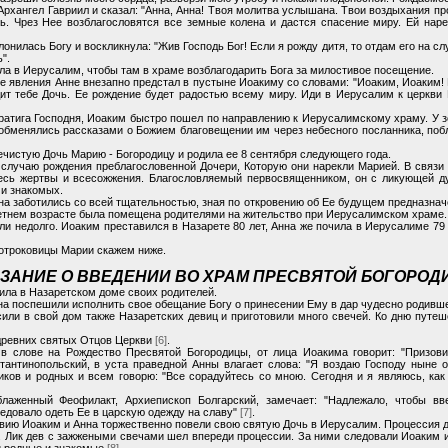
Архангел Гавриил и сказал: "Анна, Анна! Твоя молитва услышана. Твои воздыхания про
. Чрез Нее возблагословятся все земные колена и дастся спасение миру. Ей нар
нилась Богу и воскликнула: "Жив Господь Бог! Если я рожду дитя, то отдам его на сл
".
ла в Иерусалим, чтобы там в храме возблагодарить Бога за милостивое посещение.
ле явления Анне внезапно предстал в пустыне Иоакиму со словами: "Иоаким, Иоаким!
ит тебе Дочь. Ее рождение будет радостью всему миру. Иди в Иерусалим к церкви
тига Господня, Иоаким быстро пошел по направлению к Иерусалимскому храму. У з
обменялись рассказами о Божием благовещении им через небесного посланника, побл
ечистую Дочь Марию - Богородицу и родила ее 8 сентября следующего года.
случаю рождения преблагословенной Дочери, Которую они нарекли Марией. В связ
десь жертвы и всесожжения. Благословляемый первосвященником, он с ликующей ду
 и знакомых.
а заботились со всей тщательностью, зная по откровению об Ее будущем предназначе
летнем возрасте была помещена родителями на жительство при Иерусалимском храме.
и недолго. Иоаким преставился в Назарете 80 лет, Анна же почила в Иерусалиме 79 
отроковицы Марии скажем ниже.
ЗАНИЕ О ВВЕДЕНИИ ВО ХРАМ ПРЕСВЯТОЙ БОГОРО
ила в Назаретском доме своих родителей.
нна поспешили исполнить свое обещание Богу о принесении Ему в дар чудесно родивш
сили в свой дом также Назаретских девиц и приготовили много свечей. Ко дню пут
древних святых Отцов Церкви
[6]
.
 в слове на Рождество Пресвятой Богородицы, от лица Иоакима говорит: "Призов
тантинопольский, в уста праведной Анны влагает слова: "Я воздаю Господу ныне 
ков и родных и всем говорю: "Все сорадуйтесь со мною. Сегодня и я являюсь, ка
лаженный Феофилакт, Архиепископ Болгарский, замечает: "Надлежало, чтобы в
довало одеть Ее в царскую одежду на славу"
[7]
.
вию Иоаким и Анна торжественно повели свою святую Дочь в Иерусалим. Процессия д
а. Лик дев с зажжеными свечами шел впереди процессии. За ними следовали Иоаким и
 родные и знакомые
[8]
.