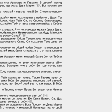
их сил Архистратиг Гавриил. В шестой месяц
арет, где жила Дева Мария
[30]
. Бог послал его
постижимый и невместимый Бог Слово по одному
жасайся меня. Архистратига небесного Царя. Ты
ожия. Чрез Тебя Он, по Своему благосердию,
 возлюбил Тебя от века и изволил избрать Себе в
и словами. Я — не знающая мужа и брака Дева.
 Необъятного и Невместимого, как буду Матерью
 же рожду Сына?"
[36]
е прельщение. Образ Твоего зачатия выше слова
одословного Сына, Он сохранит Твое девство
рождения от общей любви. Ужели ты говоришь о
слей змия, была изгнана за это от пользования
чем боишься меня, который более боится Тебя и
льная купина, по принятии пламени явила тайну
ою Богоприятную утробу. Бог, где хочет, там
Хочу понять, как человеческое естество снесет
з Тебя принимает конец. Также Твоему праотцу
 вижу Тебя, Богоневеста, многосветлой свечой,
существо. Веруй этой вести, как вещи. В Тебя
по Твоему слову. Пусть Бог вселится в Меня и
е тело с невещественным светом"
[44]
.
о моментом зачатия Ею Сына Божия. Св. Дух
нодевственную утробу
[45]
.
чатии воплощенного Бога Пресвятая Дева Мария
й ступенью Иаковлевой Лествицы, на которой