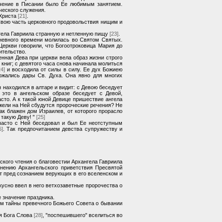
учение в Писании было Ее любимым занятием.
ческого служения.
 Христа
[21]
.
Свою часть церковного продовольствия нищим и
нгела Гавриила странную и нетленную пищу
[23]
.
дневного времени молилась во Святом Святых.
Церкви говорили, что Богоотроковица Мария до
ительство.
нная Дева при церкви вела образ жизни строго
 книг; с девятого часа снова начинала молиться
24]
и восходила от силы в силу. Ее дух Божиею
ожались дары Св. Духа. Она явно для многих
находился в алтаре и видит: с Девою беседует
это в ангельском образе беседует с Девой,
сто. А к такой юной Девице пришествие ангела
 Ужели на Ней сбудутся пророческие речения? Не
ак блажен дом Израилев, от которого прорасло
 такую Деву! "
[25]
часто с Ней беседовал и был Ее неотступным
6]
. Так предпочитанием девства супружеству и
кого чтения о благовестии Архангела Гавриила
нению Архангельского приветствия Пресвятой
т пред сознанием верующих в его вселенском и
усно ввел в него ветхозаветные пророчества о
 значение праздника.
ям тайны превечного Божьего Совета о бывании
я Бога Слова
[28]
, "поспешившего" вселиться во