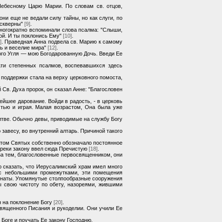
ебесному Царю Марии. По словам св. отцов,
они еще не ведали силу тайны, но как слуги, по
 скверны"
[9]
.
ногократно вспоминали слова псалма: "Слыши,
вой. И ты поклонись Ему"
[10]
.
]
. Праведная Анна подвела св. Марию к самому
ть и веселие мира"
[12]
.
ного Угля — мою Богодарованную Дочь. Введи Ее
ати степенных псалмов, воспевавшихся здесь
 поддержки стала на верху церковного помоста,
Св. Духа пророк, он сказал Анне: "Благословен
ейшее дарование. Войди в радость, - в церковь
остью и играя. Малая возрастом, Она была уже
литве. Обычно девы, приводимые на службу Богу
завесу, во внутренний алтарь. Причиной такого
ятом Святых собственно обозначало постоянное
опреки закону ввел сюда Пречистую
[18]
.
за тем, благословенные первосвященником, они
о сказать, что Иерусалимский храм имел много
 с небольшими промежутками, эти помещения
омнаты. Упомянутые столпообразные сооружения
 свою чистоту по обету, назореями, жившими
н на поклонение Богу
[20]
.
вященного Писания и рукоделии. Они учили Ее
Боге и поучать Ее закону Господню.