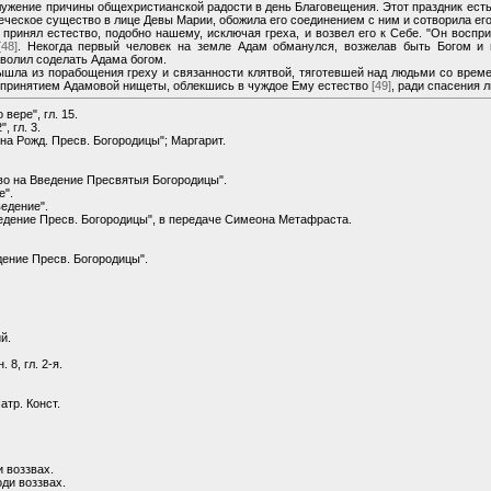
ужение причины общехристианской радости в день Благовещения. Этот праздник ест
веческое существо в лице Девы Марии, обожила его соединением с ним и сотворила ег
принял естество, подобно нашему, исключая греха, и возвел его к Себе. "Он воспр
[48]
. Некогда первый человек на земле Адам обманулся, возжелав быть Богом и 
оволил соделать Адама богом.
шла из порабощения греху и связанности клятвой, тяготевшей над людьми со врем
я принятием Адамовой нищеты, облекшись в чуждое Ему естество
[49]
, ради спасения 
вере", гл. 15.
, гл. 3.
на Рожд. Пресв. Богородицы"; Маргарит.
ово на Введение Пресвятыя Богородицы".
е".
ведение".
ведение Пресв. Богородицы", в передаче Симеона Метафраста.
дение Пресв. Богородицы".
й.
8, гл. 2-я.
атр. Конст.
и воззвах.
оди воззвах.