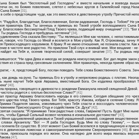
ына Божия был "бесплотный раб Господень" и вместе начальник и воевода вышн
ечи он, по Божию повелению, слетел с небесных кругов в Галилейский город Наз
ю Сына Божия
[31]
.
в себе о предстоящем чуде, как это вместился в девственную утробу Пречистой не
: "Радуйся, Благодатная, Благословенная, Богом радованная, Господь с Тобою!" Не у
 Твоя праматерь Ева. Ты зачнешь и примешь во Твоей утробе воплощаемого Сына Б
ву. Благословен бессмертный Плод Твоего чрева, подающий миру очищение"
[33]
. "Бог
о Ты родишь Господа и пребудешь нетленна"
[34]
.
 удивлением Она сказала Вестнику: "Ты являешься Мне как человек, с непостижимым
, говоря, что Господь со Мной и вселится в Мою утробу. Как Я, Отроковица, зачну
ля Превосходящего херувимов. К браку Я не имею отношения, не познала сласти. Как
ждение в чистоте мне радостно. Но приклони Твой слух и внимай мне. Мое вещание - н
найдет на Тебя и, осенив творческой силой, совершит зачатие
[37]
. Ты родишь нер
ившегося: "Ни одна Дева и никогда не рождала неискусомужне. Бог дал людям закон 
твия из страха пред греховным склонением. Моя праматерь, некогда приняв образ мы
ратиг, - я, предстоящий Богу, послан поведать Тебе слова Божественного Совета. За
, как дождь на руно. Ты примешь Его в утробу и непреложно родишь с плотию. Неопа
ь ныне научит Тебя кров Авраама, вместивший Бога. Он издалека прообразовал Тв
века"
[40]
.
ала пророка, говорящего в древности о рождении Еммануила некоей священной Девой. 
 чистоты родится с плотью бесплотное Слово?"
[41]
щал праотцу Аврааму благословить народы в его семени. Сегодня обещание это чре
о царства плод Твоего чрева. Бог Тебя, красоту Иакова, избрал в селение Слову. Я
риими Подателя закона, изволившего чрез Тебя спасти и воссоздать человеческое 
словением Присносущного Отца и содействием Св. Духа"
[42]
.
вятая сказала: "Я принимаю Твои радостные слова, Гаврииле! Пусть будет Мне ныне 
оть, чтобы Единый Сильный возвел человека в изначальное достоинство"
[43]
.
ри Меня одушевленной церковью и Твоей украшенной скинией, соединив вещественно
 словах Архангелу: "Вот — Я раба Господня. Будь Мне по слову Твоему", — был
о осенила Ее существо. В этот момент Сын Божий вселился в предочищенную и прис
го в девических ложеснах и самоограничения временем Сверхвременного
[46]
. В за
твом, превзошла порядок его жизни. Она наглядно для всего мира явилась верхне
 Иакова
[47]
.