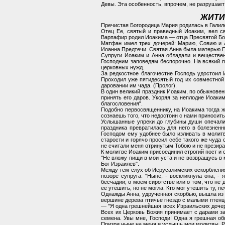
Девы. Эта особенность, впрочем, не разрушае
ЖИТИ
Пречистая Богородица Мария родилась в Галиле
Отец Ее, святый и праведный Иоаким, вел 
Варпафир родил Иоакима — отца Пресвятой Бо
Матфан имел трех дочерей: Марию, Совию и А
Иоанна Предтечи. Святая Анна была матерью 
Супруги Иоаким и Анна обладали и веществен
Господним заповедям беспорочно. На всякий п
церковных нужд.
За редкостное благочестие Господь удостоил 
Проходил уже пятидесятый год их совместной 
даровании им чада. (Пролог).
В один великий праздник Иоаким, по обыкновен
принять его даров. Укоряя за неплодие Иоаким
благословения".
Подобно первосвященнику, на Иоакима тогда ж
сознаешь того, что недостоин с нами приносить
Услышанные упреки до глубины души опечалил
праздника превратилась для него в болезненн
Господом ему удобнее было изливать в молит
старости и горячо просил себе такого же чуда 
не считали меня отринутым Тобою и не презира
К молитве Иоаким присоединил строгий пост и 
"Не вложу пищи в мои уста и не возвращусь в 
Бог Израилев".
Между тем слух об Иерусалимских оскорблениях
позоре супруга. "Ныне, - воскликнула она, 
бесчадии; о моем сиротстве или о том, что не
ее утешить, но не могла. Кто мог утешить ту, п
Однажды Анна, удрученная скорбью, вышла из д
вершине дерева птичье гнездо с малыми птенца
— "Я одна грешнейшая всех Израильских дочере
Всех их Церковь Божия принимает с дарами за
семена. Увы мне, Господи! Одна я грешная об
Призри ныне на меня и услышь мои молитвы. Р