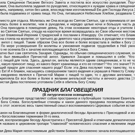
чила Священное Писание Ветхого Завета и постигла все искусство рукоделия. По
ожия, Она выполняла задания по рукоделию, относящиеся к нуждам храма и священни
жить, например, хитон без швов, впоследствии изготовленный Ею для Господа Иисуса
 была подаваема от храма пища. Но Она, питавшаяся Небесным Хлебом, раздавала 
 место для отдыха. Молилась же Она всегда во Святом Святых, где и принимала от а
лась более в молитве, чем в рукоделии, и нередко целые ночи и большую часть 
 Она приходила в помещение девиц. На этом основании некоторые отцы и учители 
 во Святом Святых, откуда на короткое время возвращалась во Свое обычное местож
сал блаженный Иероним Стридонский в послании к Илиодору. Он отмечает, что Блаже
на стояла на молитве; от третьего до девятого часа упражнялась в рукоделии и чтении
 ангел с пищей. Таким образом Она все более и более возрастала в любви к Богу
[
. По мере усовершения Ее молитвы и умножения подвигов трудолюбия в Ней умн
го не осенила Ее к зачатию воплощающегося Бога Слова.
атно был сам святитель Захария. Однажды, по обычаю священнического служения, он 
То был явившийся Пречистой ангел. Удивился Захария и помышлял в себе: "Кто 
с пищей для тела. Здесь, думал он, ангелы являются одним священникам, и то не ча
 какую приносит пищу, из какого берет хранилища и кто ее готовит? Что это значит?
щий придти для спасения нашего рода? Если эта Дева послужит тому таинству, то к
 Ее! И я блажен, насыщаясь совершением такого видения и украшая в Невесту Слову
 ежедневно являлся к Пречистой Марии с пищей то один, то с другими ангелами, 
крепляла Ее все более и более в желании ангельской чистоты и вечного девства
[2
истая Дева постепенно уготовила Себя в обитель Богу Слову.
ПРАЗДНИК БЛАГОВЕЩЕНИЯ
(В литургическом освещении)
 Благовещения представляет собою пространное и глубочайшее толкование Евангельс
Бога Слова. Богослужебные стихиры и канон данного праздника посвящены изъяс
ез этот экзегесис весь таинственный смысл воспоминаемого Церковью события встае
канон на Благовещение в форме диалогической беседы Архангела с Приснодевой и иск
-богословскими терминами IX-го века.
ия, воспроизводим беседу Архистратига с Пресвятой Девой и отмечаем догматическое
 названо в церковном тропаре "главизной" человеческого спасения и явлением люд
вятая Дева Мария непостижимым действием Божиим бессеменно зачала воплощавшегос