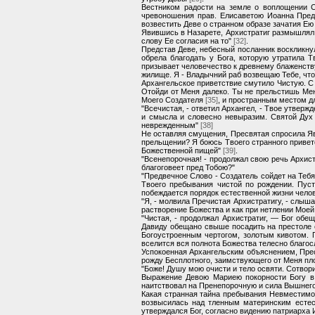
Вестником радости на земле о воплощении С
чревоношения прав. Елисаветою Иоанна Предт
возвестить Деве о странном образе зачатия Е
Явившись в Назарете, Архистратиг размышлял 
слову Ее согласия на то"
[32]
.
Представ Деве, небесный посланник воскликнул
обрела благодать у Бога, которую утратила
призывает человечество к древнему блаженст
жилище. Я - Владычний раб возвещаю Тебе, чт
Архангельское приветствие смутило Чистую. С
Отойди от Меня далеко. Ты не прельстишь Меня
Моего Создателя
[35]
, и пространным местом д
"Всечистая, - ответил Архангел, - Твое утвер
и смысла и словесно невыразим. Святой Дух 
неврежденным"
[38]
Не оставляя смущения, Пресвятая спросила Яв
прельщении? Я боюсь Твоего странного приветс
Божественной пищей"
[39]
.
"Всенепорочная! - продолжал свою речь Архист
благоговеет пред Тобою?"
"Предвечное Слово - Создатель сойдет на Тебя
Твоего пребывания чистой по рождении. Пуст
побеждается порядок естественной жизни чело
"Я, - молвила Пречистая Архистратигу, - слыш
растворение Божества и как при нетлении Моей
"Чистая, - продолжал Архистратиг, — Бог обе
Давиду обещано свыше посадить на престоле ег
Богоустроенным чертогом, золотым кивотом. П
вселится вся полнота Божества телесно благо
Успокоенная Архангельским объяснением, Прес
рожду Бесплотного, заимствующего от Меня пл
"Боже! Душу мою очисти и тело освяти. Сотво
Выражение Девою Мариею покорности Богу в
наитствовал на Пренепорочную и сила Вышнег
Какая странная тайна пребывания Невместимо
возвысилась над тленным материнским естес
утверждался Бог, согласно видению патриарха