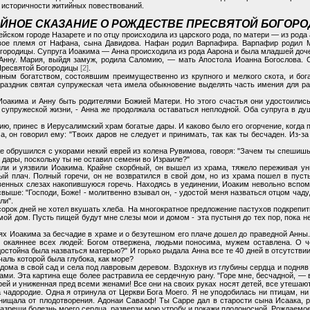
т историчности житийных повествований.
ЙНОЕ СКАЗАНИЕ О РОЖДЕСТВЕ ПРЕСВЯТОЙ БОГОР
йском городе Назарете и по отцу происходила из царского рода, по матери — из рода 
свое племя от Нафана, сына Давидова. Нафан родил Варпафира. Варпафир родил 
городицы. Супруга Иоакима — Анна происходила из рода Аарона и была младшей д
нну. Мария, выйдя замуж, родила Саломию, — мать Апостола Иоанна Богослова. С
Пресвятой Богородицы
[2]
.
ным богатством, состоявшим преимущественно из крупного и мелкого скота, и бог
раздник святая супружеская чета имела обыкновение выделять часть имения для р
Иоакима и Анну быть родителями Божией Матери. Но этого счастья они удостоилис
супружеской жизни, - Анна же продолжала оставаться неплодной. Оба супруга в ду
ию, принес в Иерусалимский храм богатые дары. И каково было его огорчение, когда
а, он говорил ему: "Твоих даров не следует и принимать, так как ты бесчаден. Из-з
е обрушился с укорами некий еврей из колена Рувимова, говоря: "Зачем ты спешишь
 дары, поскольку ты не оставил семени во Израиле?"
и и уязвили Иоакима. Крайне скорбный, он вышел из храма, тяжело переживая ун
ый плач. Полный горечи, он не возвратился в свой дом, но из храма пошел в пуст
венных слезах накопившуюся горечь. Находясь в уединении, Иоаким невольно вспо
свыше: "Господи, Боже! - молитвенно взывал он, - удостой меня назваться отцом чад
ли".
сорок дней не хотел вкушать хлеба. На многократное предложение пастухов подкрепить
мой дом. Пусть пищей будут мне слезы мои и домом - эта пустыня до тех пор, пока 
 Иоакима за бесчадие в храме и о безутешном его плаче дошел до праведной Анны. 
- я окаяннее всех людей: Богом отвержена, людьми поносима, мужем оставлена. О 
 достойна была назваться матерью?" И горько рыдала Анна все те 40 дней в отсутст
ечаль которой была глубока, как море?
ома в свой сад и села под лавровым деревом. Вздохнув из глубины сердца и подняв с
ми. Эта картина еще более растравила ее сердечную рану. "Горе мне, бесчадной, — 
й и униженная пред всеми женами! Все они на своих руках носят детей, все утешаю
 чадородие. Одна я отринула от Церкви Бога Моего. Я не уподобилась ни птицам, н
нищала от плодотворения. Адонаи Саваоф! Ты Сарре дал в старости сына Исаака, 
азреши болезнь моего сердца, разверзи мою утробу и покажи плодоносной. Рождаемое