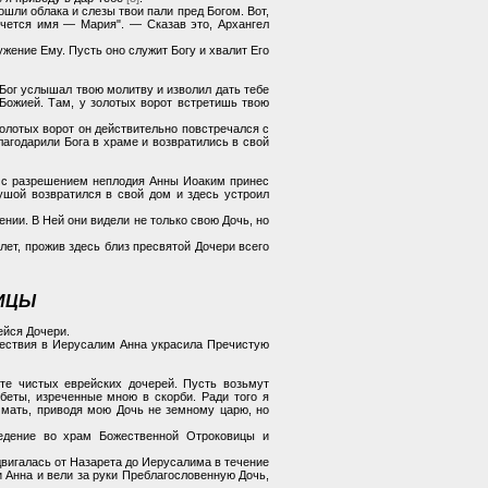
шли облака и слезы твои пали пред Богом. Вот,
ечется имя — Мария". — Сказав это, Архангел
ужение Ему. Пусть оно служит Богу и хвалит Его
 Бог услышал твою молитву и изволил дать тебе
 Божией. Там, у золотых ворот встретишь твою
олотых ворот он действительно повстречался с
агодарили Бога в храме и возвратились в свой
и с разрешением неплодия Анны Иоаким принес
шой возвратился в свой дом и здесь устроил
нии. В Ней они видели не только свою Дочь, но
лет, прожив здесь близ пресвятой Дочери всего
ДИЦЫ
ейся Дочери.
ешествия в Иерусалим Анна украсила Пречистую
ите чистых еврейских дочерей. Пусть возьмут
обеты, изреченные мною в скорби. Ради того я
к мать, приводя мою Дочь не земному царю, но
ведение во храм Божественной Отроковицы и
вигалась от Назарета до Иерусалима в течение
 Анна и вели за руки Преблагословенную Дочь,