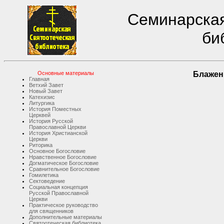
Семинарская
би
Основные материалы
Блажен
Главная
Ветхий Завет
Новый Завет
Катехизис
Литургика
История Поместных
Церквей
История Русской
Православной Церкви
История Христианской
Церкви
Риторика
Основное Богословие
Нравственное Богословие
Догматическое Богословие
Сравнительное Богословие
Гомилетика
Сектоведение
Социальная концепция
Русской Православной
Церкви
Практическое руководство
для священников
Дополнительные материалы
Святоотеческая библиотека