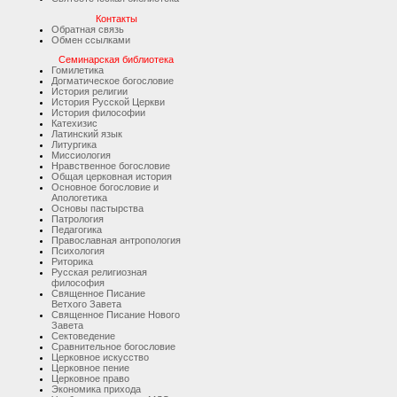
Контакты
Обратная связь
Обмен ссылками
Семинарская библиотека
Гомилетика
Догматическое богословие
История религии
История Русской Церкви
История философии
Катехизис
Латинский язык
Литургика
Миссиология
Нравственное богословие
Общая церковная история
Основное богословие и
Апологетика
Основы пастырства
Патрология
Педагогика
Православная антропология
Психология
Риторика
Русская религиозная
философия
Священное Писание
Ветхого Завета
Священное Писание Нового
Завета
Сектоведение
Сравнительное богословие
Церковное искусство
Церковное пение
Церковное право
Экономика прихода