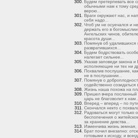
Будем претерпевать все ск
обычными нам к тому сре
верою...
Враги окружают нас, и на
себя надо...
Чтоб ум не осуечался и н
держать его в богомыслии
Ангельских чинов, обителе
красота души...
Помянув об удалившихся и
развратившихся...
Будем бодрствовать особе
налегает сильнее...
Указав заповеди закона и 
исполняющие ни тех ни др
Похвалив послушание, ка
не в послушании...
Помянув о доброплодност
содейственно созидаться 
Жизнь наша похожа на пл
Пришел вчера посланный о
царь не благоволит к нам..
Вперед – вперед – по пути
Скончался некто с похвала
Радоваться могут только 
беспопечения о житейском
за хранение девства...
Изменчива жизнь земная, 
Брат почил внезапно: от
готовыми к исходу, и все