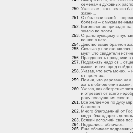
семенами духовных распо
Указывает, коль велико б
жизни...
От болезни своей – перех
болезни – к мукам вечным.
Богоявление приводит на 
землю во плоти...
Странствующему в пустын
вошли в него...
Девство выше брачной жиз
Сколько у нас скончалось 
мук? Это свидетели истин
Праздновать праздники в 
Подражать надо св... отца
жизни: иначе вред выйдет.
Указав, что есть монах, –
от прежних...
Помня, что даровано нам
жить в обновлении жизни, п
Указав, как обозрение жит
и отревает от всего недоб
роду послушания своего...
Все желаемое по духу мiр
блаженна...
Много благодеяний от Гос
сюда: благодарить должны 
Всякий исполняй свое пос
Подрались: обличает...
Еще обличает подравшихся