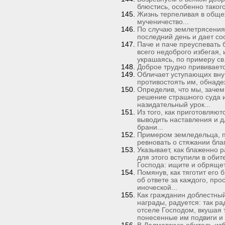
блюстись, особенно такого
Жизнь терпеливая в обще
мученичество...
По случаю землетрясения
последний день и дает со
Паче и паче преуспевать 
всего недоброго избегая,
украшаясь, по примеру св.
Доброе трудно прививаетс
Обличает уступающих вну
противостоять им, обнад
Определив, что мы, зачем
решение страшного суда и
назидательный урок...
Из того, как приготовляют
выводить наставления и 
брани...
Примером земледельца, п
ревновать о стяжании благ
Указывает, как блаженно р
для этого вступили в обит
Господа: ищите и обрящет
Помянув, как тяготит его
об ответе за каждого, пр
иноческой...
Как гражданин доблестный
награды, радуется: так р
отселе Господом, вкушая 
понесенные им подвиги и 