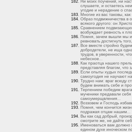
Ни моих поучений, ни нас
слушаете, и остаетесь не
угодие и нерадение о спас
Многие из вас таковы, как 
Образ подвижничества в
всякого другого: он Христ
Сравнением подвизающих
возбуждает ревность к пл
Помня, зачем вышли мы из
ревновать достигнуть того
Все вместе стройно будем
добродетели, не ища однак
трудов, в уверенности, ч
небесное...
Как праотца нашего прель
представляя благом, что зл
Если опыты худых послед
самоугодия не научают на
Трудно нам: враг всюду с
будем внимать себе и про
Терпением победим врага
мученики предавали себя 
самоумерщвления...
Воззовем и Господь избави
Помня, чем кончится жизн
подражая отцам нашим...
Вы как сад добрый, прои
смотрите же, не дайте себ
Именоваться вам должно п
едином духе иноческом п