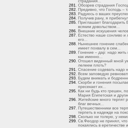
страдания...
Обозрев страдания Господ
Предивно, что Господь – т
Радуюсь о ваших преуспея
Получив рану, я прибегнул 
Приглашает благодарить Б
всяким довольством...
Внешние искушения человеч
Естество наше сонливо и 
его...
Нынешнее гонение слабее;
имеет похвалу в сем...
Гонение – дар: надо жить 
как именно...
Отошел виденный мной ум
лелеем плоть?
Спасение содевать надо н
Всем заповедую ревновать
Будем внимать и бодренно 
Скорби и гонения посылае
пресекает их...
Как ни будь кто грешен, 
Мария Египетская и другие
Житейские много терпят р
благ вечных...
Путешественники все терп
терпеть в надежде на поко
Сколько ни толкую, у неки
Св.Феодор не принял, что
покаялись в еретичестве и