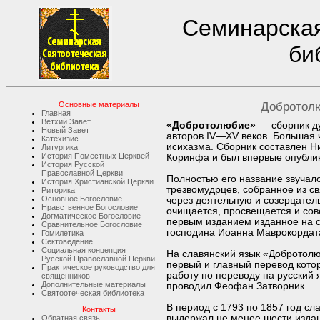
Семинарская
би
Основные материалы
Добротолю
Главная
Ветхий Завет
«Добротолюбие»
— сборник д
Новый Завет
авторов IV—XV веков. Большая 
Катехизис
исихазма. Сборник составлен 
Литургика
История Поместных Церквей
Коринфа и был впервые опублико
История Русской
Православной Церкви
Полностью его название звуча
История Христианской Церкви
трезвомудрцев, собранное из св
Риторика
Основное Богословие
через деятельную и созерцате
Нравственное Богословие
очищается, просвещается и сов
Догматическое Богословие
первым изданием изданное на 
Сравнительное Богословие
господина Иоанна Маврокордат
Гомилетика
Сектоведение
Социальная концепция
На славянский язык «Добротол
Русской Православной Церкви
первый и главный перевод кото
Практическое руководство для
работу по переводу на русский
священников
Дополнительные материалы
проводил Феофан Затворник.
Святоотеческая библиотека
В период с 1793 по 1857 год с
Контакты
выдержал не менее шести изда
Обратная связь