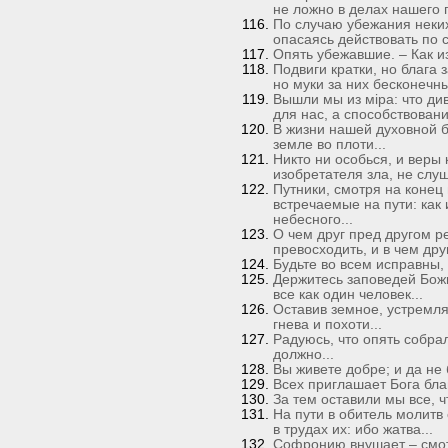
не ложно в делах нашего 
По случаю убежания неких
опасаясь действовать по с
Опять убежавшие. – Как и
Подвиги кратки, но блага 
но муки за них бесконечны
Вышли мы из мiра: что див
для нас, а способствовани
В жизни нашей духовной 
земле во плоти...
Никто ни особься, и веры 
изобретателя зла, не слуш
Путники, смотря на конец 
встречаемые на пути: как 
небесного...
О чем друг пред другом р
превосходить, и в чем друг
Будьте во всем исправны,
Держитесь заповедей Бож
все как один человек...
Оставив земное, устремля
гнева и похоти...
Радуюсь, что опять собрал
должно...
Вы живете добре; и да не 
Всех приглашает Бога благ
За тем оставили мы все, ч
На пути в обитель молитв
в трудах их: ибо жатва...
Софронию внушает – смот