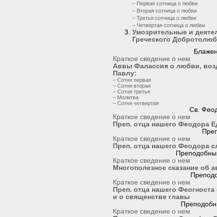
– Первая сотница о любви
– Вторая сотница о любви
– Третья сотница о любви
– Четвертая сотница о любви
Умозрительные и деяте
Греческого Добротолю
Блажен
Краткое сведение о нем
Аввы Фалассия о любви, воз
Павлу:
– Сотня первая
– Сотня вторая
– Сотня третья
– Молитва
– Сотня четвертая
Св. Фео
Краткое сведение о нем
Преп. отца нашего Феодора Е
Пре
Краткое сведение о нем
Преп. отца нашего Феодора 
Преподобный
Краткое сведение о нем
Многополезное сказание об 
Преподо
Краткое сведение о нем
Преп. отца нашего Феогноста
и о священстве главы
Преподобн
Краткое сведение о нем