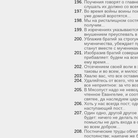
Поучения говорят о главн
слушать их должно со все
Во время войны воины пок
уже домой воротятся...
Мы на ристалищном состяз
получим...
В изречениях указываются
внушением преуспевать в 
Ублажив братий за строгу
мученичества, убеждает п
станут вместе с мученикам
Изобразив братий соверше
прибавляет: будем на все
ему время...
Отсечением своей воли в 
таковы и во всем, и милос
Хвалю вас, что все остави
Удаляйтесь от всего, что 
все неприятное: за что во
В Мясопуст надо не невоз
чтенное Евангелие, и соо
святее, да наследуем царс
Хоть у нас всегда пост; о
наступающий пост...
Один одно, другой другое 
будет: ничего не делать п
помыслы не дать входа в 
во всем добром...
Постнические труды облег
постоянстве; наипаче же 