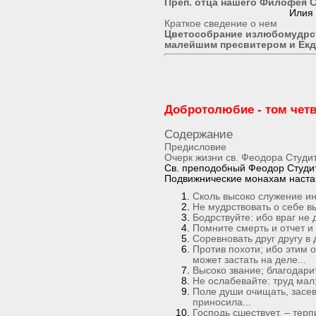
Преп. отца нашего Филофея С
Илия 
Краткое сведение о нем
Цветособрание излюбомудрс
малейшим пресвитером и Ек
Добротолюбие - том чет
Содержание
Предисловие
Очерк жизни св. Феодора Студи
Св. преподобный Феодор Студи
Подвижнические монахам наста
Сколь высоко служение ин
Не мудрствовать о себе вы
Бодрствуйте: ибо враг не 
Помните смерть и отчет и 
Соревновать друг другу в 
Против похоти; ибо этим о
может застать на деле...
Высоко звание; благодари
Не ослабевайте: труд мал
Поле души очищать, засев
приносила...
Господь сшествует, – терп