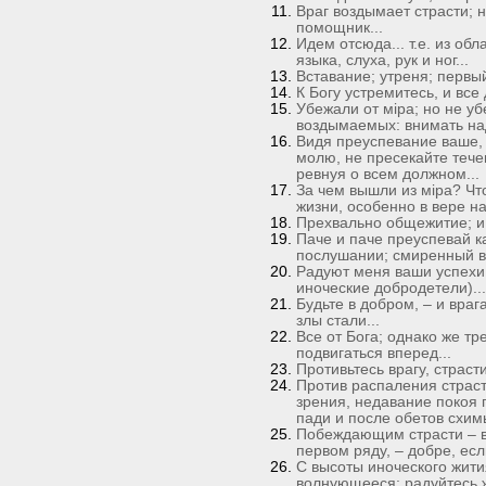
Враг воздымает страсти; н
помощник...
Идем отсюда... т.е. из об
языка, слуха, рук и ног...
Вставание; утреня; первый
К Богу устремитесь, и все 
Убежали от мiра; но не у
воздымаемых: внимать над
Видя преуспевание ваше, 
молю, не пресекайте течен
ревнуя о всем должном...
За чем вышли из мiра? Что
жизни, особенно в вере на
Прехвально общежитие; и б
Паче и паче преуспевай к
послушании; смиренный в 
Радуют меня ваши успехи..
иноческие добродетели)...
Будьте в добром, – и врага
злы стали...
Все от Бога; однако же тр
подвигаться вперед...
Противьтесь врагу, страст
Против распаления страст
зрения, недавание покоя 
пади и после обетов схимы
Побеждающим страсти – в
первом ряду, – добре, есл
С высоты иноческого жити
волнующееся; радуйтесь же