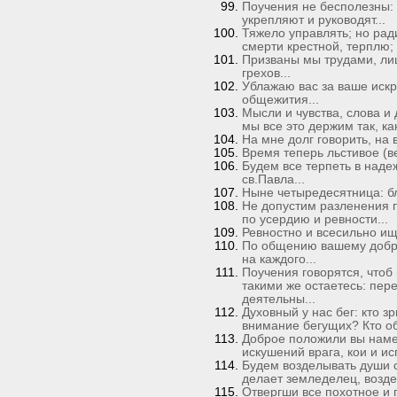
Поучения не бесполезны:
укрепляют и руководят...
Тяжело управлять; но рад
смерти крестной, терплю; 
Призваны мы трудами, ли
грехов...
Ублажаю вас за ваше иск
общежития...
Мысли и чувства, слова и д
мы все это держим так, ка
На мне долг говорить, на в
Время теперь льстивое (ве
Будем все терпеть в наде
св.Павла...
Ныне четыредесятница: бла
Не допустим разленения п
по усердию и ревности...
Ревностно и всесильно ищи
По общению вашему добро 
на каждого...
Поучения говорятся, чтоб 
такими же остаетесь: пер
деятельны...
Духовный у нас бег: кто 
внимание бегущих? Кто о
Доброе положили вы намер
искушений врага, кои и ис
Будем возделывать души с
делает земледелец, возде
Отвергши все похотное и 