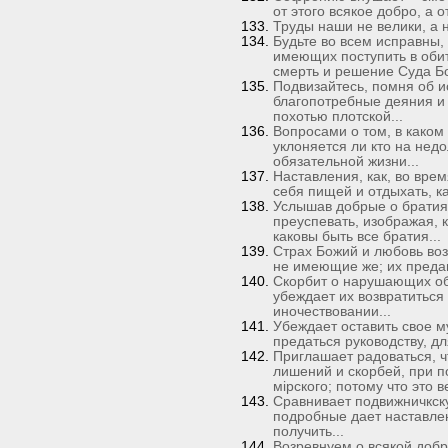
от этого всякое добро, а о
Труды наши не велики, а 
Будьте во всем исправны,
имеющих поступить в обит
смерть и решение Суда Бо
Подвизайтесь, помня об и
благопотребные деяния и 
похотью плотской...
Вопросами о том, в каком
уклоняется ли кто на нед
обязательной жизни...
Наставления, как, во вре
себя пищей и отдыхать, ка
Услышав добрые о братиях
преуспевать, изображая, 
каковы быть все братия...
Страх Божий и любовь воз
не имеющие же; их преда
Скорбит о нарушающих об
убеждает их возвратиться
иночествовании...
Убеждает оставить свое м
предаться руководству, д
Приглашает радоваться, 
лишений и скорбей, при п
мiрского; потому что это 
Сравнивает подвижничкску
подробные дает наставлен
получить...
Возревнуем о всякой добр