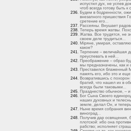
испустил дух, не успев док
чтоб всегда готову быть к 
Будем в бодренности, ож
внезапного пришествия Го
сретение его...
Рассеяны. Внушает радова
Теперь время жатвы. Похо
Жатва. Все трудятся, не з
своем деле трудиться...
Мiряне, умирая, оставляю
какое?
Терпение – величайшая до
преуспевать в ней...
Преображение – образ буду
мы предназначены, как и 
Преставился блаженный М
память его, ибо это и еще
Возвратившись с похорон 
братий, что нашел их в о
всегда были таковыми...
Празднество обычное, – и 
Бог Сына Своего единород
наших духовных и телесных
земле, делал Он, и теперь 
Ныне время собрания вино
виноград...
Получив дар освящения, б
плотской: ибо она противн
рабство; исполняет страш
Смотря на то, как засеваю