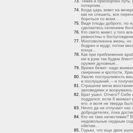
Тяжек и прискорбен путь;
потерпим...
Когда царь зовет на вечер
как не спешить, все пере
бороться со всем...
Видя плоды доброго, по н
сделаетесь селением бога
Кто свято живет, у того вс
ревностны о богоугождении
Многоволненна жизнь; но 
бодрен и мудр; потом вес
конца...
Как при приближении араб
им в руки так будем блюс
оружия духовные...
Время бежит: надо внимать
смирении и кротости, Хрис
Хвалю послушливость вашу
и послушаний, – и получат
Страшнее меча восстание 
заповедями и вооружаясь о
Брат ушел. Отчего? Себе
поддался; если б внимал
его; и воля не тверда была
Ничто да не отлучает нас
добродетелях, пока достиг
Кто не тако нечестивии? 
недовольные скудным сод
обетам...
Горько, что еще двое ушли