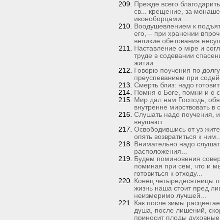
Прежде всего благодарить
св... крещение, за монаше
иконоборцами...
Воодушевлением к подъяти
его, – при хранении впро
великие обетования несущ
Наставление о мiре и согл
труде в содевании спасе
житии...
Говорю поучения по долгу
преуспеванием при содейс
Смерть близ: надо готовит
Помня о Боге, помни и о с
Мир дал нам Господь, обя
внутренне мирствовать в с
Слушать надо поучения, и,
внушают...
Освободившись от уз жите
опять возвратиться к ним..
Внимательно надо слушат
расположения...
Будем поминовения соверш
поминая при сем, что и м
готовиться к отходу...
Конец четыредесятницы по
жизнь наша стоит пред ли
неизмеримо лучшей...
Как после зимы раcцветае
душа, после лишений, ско
приносит плоды духовные,