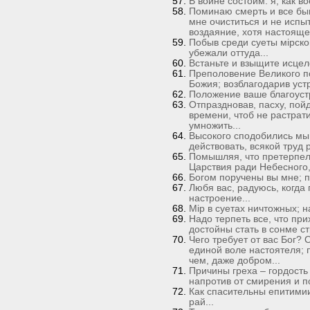
В войне состоим: я, как в
Поминаю смерть и все бы
мне очиститься и не испыт
воздаяние, хотя настояще
Побыв среди суеты мiрской
убежали оттуда...
Встаньте и взыщите исцел
Преполовение Великого по
Божия; возблагодарив уст
Положение ваше благоустр
Отпраздновав, пасху, пой
времени, чтоб не растрати
умножить...
Высокого сподобились мы 
действовать, всякой труд 
Помышляя, что претерпел
Царствия ради Небесного,
Богом поручены вы мне; п
Любя вас, радуюсь, когда 
настроение...
Мiр в суетах ничтожных; 
Надо терпеть все, что при
достойны стать в сонме ст
Чего требует от вас Бог? 
единой воле настоятеля; п
чем, даже добром...
Причины греха – гордость 
напротив от смирения и по
Как спасительны епитимии
рай...