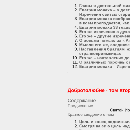
Главы о деятельной жи
Евагрия монаха – о деят
Изречения святых стар
Евагрия монаха изобра
в коем преподается, ка
Евагрия монаха 33 глав
Его же изречения о дух
Его же – другие изречен
О восьми помыслах к А
Мысли его же, соединя
Наставления братиям, 
странноприимницах
Его же – наставления д
О различных порочных
Евагрия монаха – Изреч
Добротолюбие - том вто
Содержание
Предисловие
Святой Ио
Краткое сведение о нем
Цель и конец подвижни
Смотря на сию цель над