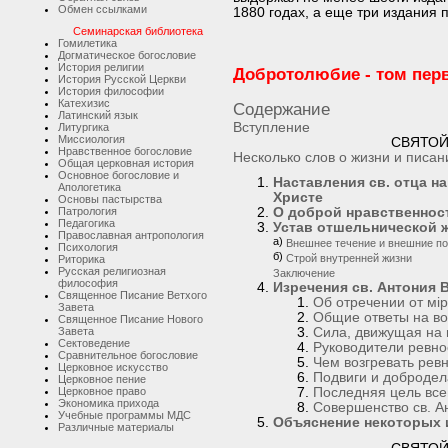
Обмен ссылками
1880 годах, а еще три издания
Семинарская библиотека
Гомилетика
Догматическое богословие
История религии
Добротолюбие - том пер
История Русской Церкви
История философии
Катехизис
Содержание
Латинский язык
Вступление
Литургика
Миссиология
СВЯТОЙ
Нравственное богословие
Несколько слов о жизни и писан
Общая церковная история
Основное богословие и
Наставления св. отца н
Апологетика
Христе
Основы пастырства
Патрология
О доброй нравственност
Педагогика
Устав отшельнической 
Православная антропология
а)
Внешнее течение и внешние по
Психология
б)
Строй внутренней жизни
Риторика
Русская религиозная
Заключение
философия
Изречения св. Антония В
Священное Писание Ветхого
Об отречении от мi
Завета
Общие ответы на во
Священное Писание Нового
Завета
Сила, движущая на 
Сектоведение
Руководители ревно
Сравнительное богословие
Чем возгревать рев
Церковное искусство
Подвиги и добродел
Церковное пение
Церковное право
Последняя цель все
Экономика прихода
Совершенство св. А
Учебные программы МДС
Объяснение некоторых 
Различные материалы