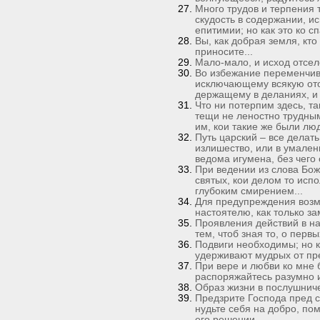
Много трудов и терпения
скудость в содержании, 
епитимии; но как это ко сп
Вы, как добрая земля, кто
приносите...
Мало-мало, и исход отселе
Во избежание переменчив
исключающему всякую ото
держащему в деланиях, и
Что ни потерпим здесь, т
тещи не леностно трудны
им, кои такие же были люди
Путь царский – все делать
излишество, или в умален
ведома игумена, без чего 
При ведении из слова Бож
святых, кои делом то исп
глубоким смирением...
Для предупреждения возм
настоятелю, как только за
Проявления действий в на
тем, чтоб зная то, о перв
Подвиги необходимы; но ка
удерживают мудрых от пре
При вере и любви ко мне 
распоряжайтесь разумно и
Образ жизни в послушничес
Предзрите Господа пред с
нудьте себя на добро, по
его решении...