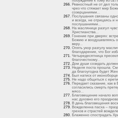
побуждение к тому из св.
Ревностный не от дел тол
чрез что стяжает мир Бож
созерцаниями...
Послушания связаны одно 
и всегда, не отрицаясь и
послушаниями...
На маслянице разгул чувс
Христианства...
Гонение при дверях: встр
Божию и воодушевляясь о
веру...
Опять укор разгулу масли
благодарение, что Бог изб
Четыредесятница пресекла
благочестному...
Дом души созидать должно
Неделя поста прошла. См
да благоугодна будет Жени
Был натиск от иконоборцев
Не надо общиться с ерети
Передает сказание, как в
согласились смерть претер
мясо...
Благовещение начало воп
нас духовно его празднова
В день благовещения восх
Вожделенна пасха – празд
грехов и страстей вожделе
Блаженно спострадать Хри