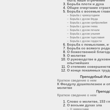
быть наше отречение
Борьба плоти и духа
Общее очертание страс
Борьба с восемью глав
– Борьба с чревоугодием
– Борьба с духом блуда
– Борьба с духом сребролюбия
– Борьба с духом гнева
– Борьба с духом печали
– Борьба с духом уныния
– Борьба с духом тщеславия
– Борьба с духом гордости
Борьба с помыслами, и 
Борьба со всякого рода
О божественной благод
О молитве
О руководстве в духовн
опытнейших
О степенях совершенств
О конце покаянных тру
Преподобный Исих
Краткое сведение о нем
К Феодулу душеполезное и сп
молитве
Преподо
Краткое сведение о нем
Слово о молитве, 153 г
О восьми духах зла
– О чревоугодии