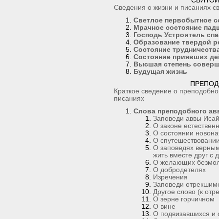
СВЯТОЙ
Сведения о жизни и писаниях с
Светлое первобытное с
Мрачное состояние пад
Господь Устроитель сп
Образование твердой р
Состояние трудничеств
Состояние приявших де
Высшая степень соверш
Будущая жизнь
ПРЕПОД
Краткое сведение о преподобно
писаниях
Слова преподобного ав
Заповеди аввы Иса
О законе естествен
О состоянии новона
О спутешествовании 
О заповедях верным
жить вместе друг с 
О желающих безмол
О добродетелях
Изречения
Заповеди отрекшимс
Другое слово (к отр
О зерне горчичном
О вине
О подвизавшихся и 