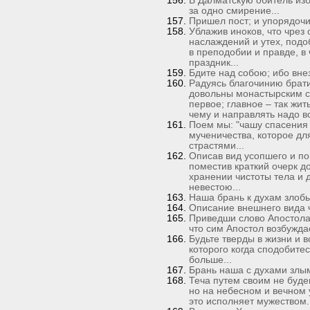
В Далматскую обитель избр
за одно смирение...
Пришел пост; и упорядочи
Ублажив иноков, что чрез 
наслаждений и утех, подо
в преподобии и правде, в
праздник...
Бдите над собою; ибо внез
Радуясь благочинию братий
довольны монастырским с
первое; главное – так жит
чему и направлять надо вс
Поем мы: "чашу спасения 
мученичества, которое дл
страстями...
Описав вид усопшего и по
поместив краткий очерк д
хранении чистоты тела и 
невестою...
Наша брань к духам злобы
Описание внешнего вида ч
Приведши слово Апостола:
что сим Апостол возбужда
Будьте тверды в жизни и в
которого когда сподобите
больше...
Брань наша с духами злым
Теча путем своим не буде
но на небесном и вечном у
это исполняет мужеством..