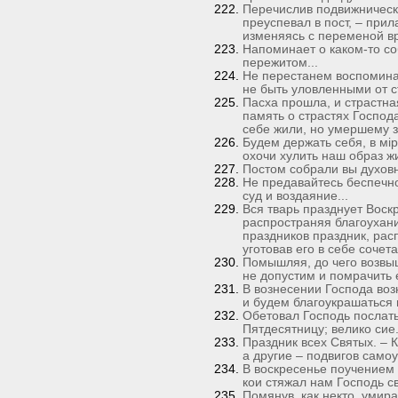
Перечислив подвижнически
преуспевал в пост, – прил
изменяясь с переменой вр
Напоминает о каком-то со
пережитом...
Не перестанем воспоминат
не быть уловленными от ст
Пасха прошла, и страстна
память о страстях Господа
себе жили, но умершему з
Будем держать себя, в мiре
охочи хулить наш образ жи
Постом собрали вы духовны
Не предавайтесь беспечнос
суд и воздаяние...
Вся тварь празднует Воск
распространяя благоухани
праздников праздник, рас
уготовав его в себе сочет
Помышляя, до чего возвы
не допустим и помрачить 
В вознесении Господа воз
и будем благоукрашаться 
Обетовал Господь послать
Пятдесятницу; велико сие.
Праздник всех Святых. – 
а другие – подвигов само
В воскресенье поучением 
кои стяжал нам Господь с
Помянув, как некто, умирая