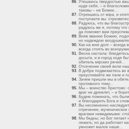
Утешаюсь твердостью ваш
нудя себя, – и благослове
таковы – не Божии...
Отрекшись от мiра, и опят
поступаете вы: отрезвитес
Радуюсь, что вы благоустр
радуюсь же я, потому что 
да поможет вам преуспева
Вняв званию Божию, подоб
но надеждою воодушевляяс
Как на мне долг – всегда 
всегда стоять во всеоружи
Весна настала: блюдитесь,
досыта, и в город ходя бы
обитель мiрских речей...
Отсечение своей воли на
В добре подвизаетесь во в
преуспевайте же паче и па
Зачем пришли мы в обител
противного тому...
Мы – воинство Христово: 
враг не дремлет, – и борит
Будем поминать, что были
и благодарить Бога и слов
Вы несомненно наследуете
отречение, мученическое 
врагами невидимыми: стой
Мы бедны; но Бог питает 
лежать; но да работает к
умножит малое наше...