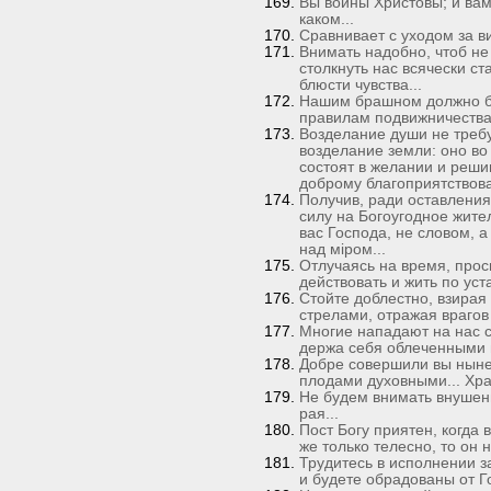
Вы воины Христовы; и вам
каком...
Сравнивает с уходом за в
Внимать надобно, чтоб не 
столкнуть нас всячески ст
блюсти чувства...
Нашим брашном должно бы
правилам подвижничества 
Возделание души не требу
возделание земли: оно во
состоят в желании и реши
доброму благоприятствоват
Получив, ради оставления
силу на Богоугодное жите
вас Господа, не словом, 
над мiром...
Отлучаясь на время, про
действовать и жить по уста
Стойте доблестно, взирая
стрелами, отражая врагов 
Многие нападают на нас с
держа себя облеченными в
Добре совершили вы ныне
плодами духовными... Хран
Не будем внимать внушени
рая...
Пост Богу приятен, когда
же только телесно, то он н
Трудитесь в исполнении 
и будете обрадованы от 