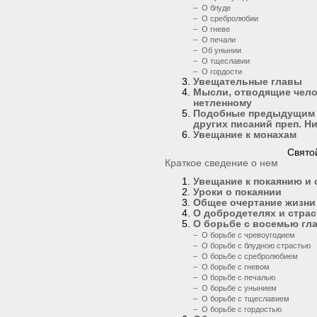
– О блуде
– О сребролюбии
– О гневе
– О печали
– Об унынии
– О тщеславии
– О гордости
Увещательные главы
Мысли, отводящие чело
нетленному
Подобные предыдущим м
других писаний преп. Н
Увещание к монахам
Свято
Краткое сведение о нем
Увещание к покаянию и
Уроки о покаянии
Общее очертание жизни
О добродетелях и страс
О борьбе с восемью гл
– О борьбе с чревоугодием
– О борьбе с блудною страстью
– О борьбе с сребролюбием
– О борьбе с гневом
– О борьбе с печалью
– О борьбе с унынием
– О борьбе с тщеславием
– О борьбе с гордостью