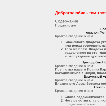
Добротолюбие - том тре
Содержание
Предисловие
Бла
епископ Фот
Краткое сведение о нем
Блаженного Диадоха ук
или верха совершенств
Того же блаж. Диадоxа 
разделенное на сто гла
и рассуждения духовно
Преподобный О
Краткое сведение о нем
Преп. отца нашего Иоанна Ка
находившимся в Индии, писав
Блаженный Ав
Краткое сведение о нем
Блаженного Аввы Зосимы со
Святой
Краткое сведение о нем
Слово подвижническое, 
Четыре сотни глав о л
– Предисловие к Элпидию