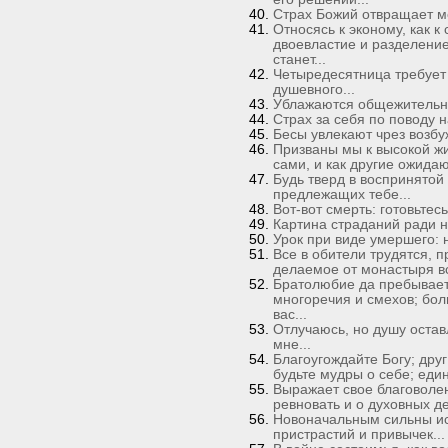
Страх Божий отвращает ме
Относясь к эконому, как к
двоевластие и разделение
станет...
Четыредесятница требует 
душевного...
Ублажаются общежительны
Страх за себя по поводу н
Бесы увлекают чрез возбуж
Призваны мы к высокой жи
сами, и как другие ожида
Будь тверд в воспринятой
предлежащих тебе...
Вот-вот смерть: готовьтесь
Картина страданий ради н
Урок при виде умершего: н
Все в обители трудятся, 
делаемое от монастыря вс
Братолюбие да пребывает;
многоречия и смехов; бол
вас...
Отлучаюсь, но душу оставл
мне...
Благоугождайте Богу; друг
будьте мудры о себе; еди
Выражает свое благоволе
ревновать и о духовных д
Новоначальным сильны ис
пристрастий и привычек...