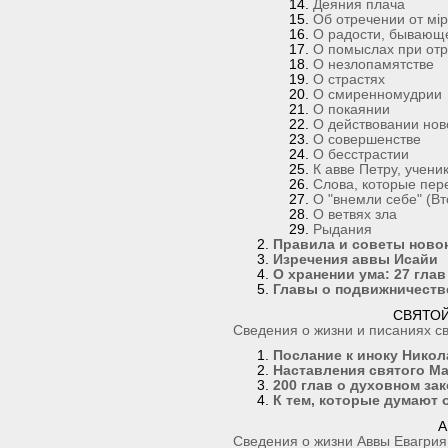
Деяния плача
Об отречении от мi
О радости, бывающе
О помыслах при отр
О незлопамятстве
О страстях
О смиренномудрии
О покаянии
О действовании нов
О совершенстве
О бесстрастии
К авве Петру, учени
Слова, которые пер
О "внемли себе" (Вто
О ветвях зла
Рыдания
Правила и советы ново
Изречения аввы Исайи
О хранении ума: 27 глав
Главы о подвижничеств
СВЯТО
Сведения о жизни и писаниях с
Послание к иноку Нико
Наставления святого Ма
200 глав о духовном за
К тем, которые думают 
А
Сведения о жизни Аввы Евагрия