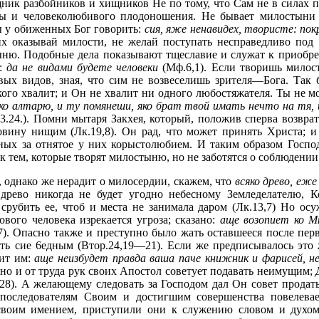
ник разбойников и хищников Не по тому, что Сам не в силах п
ды и человеколюбивого плодоношения. Не бывает милостыни 
ы у обиженных Бог говорить:
сия, яже ненавидех, твористе: пок
их оказывай милости, не желай поступать несправедливо под 
ню. Подобные дела показывают тщеславие и служат к приобре
ь:
да не видами будете человеки
(Мф.6,1). Если творишь милост
вых видов, зная, что сим не возвеселишь зрителя—Бога. Так
 кого хвалит; и Он не хвалит ни одного любостяжателя. Ты не 
ко алтарю, и ту помянеши, яко брат твой имать нечто на тя,
3.24.). Помни мытаря Закхея, который, положив сперва возврат
овину нищим (Лк.19,8). Он рад, что может принять Христа; и
ых за отнятое у них корыстолюбием. И таким образом Господь
т к тем, которые творят милостыню, но не заботятся о соблюдении
у, однако же нерадит о милосердии, скажем, что
всяко древо, еже
 древо никогда не будет угодно небесному Земледелателю, 
срубить ее, чтоб и места не занимала даром (Лк.13,7) Но осу
ового человека изрекается угроза; сказано:
аще возопиет ко М
7). Опасно также и преступно было жать оставшееся после пер
ть сие 6едным (Втор.24,19—21). Если же предписывалось это
рит им:
аще неизбудет правда ваша паче книжник и фарисей, не
, но и от труда рук своих Апостол советует подавать неимущим;
,28). А желающему следовать за Господом дал Он совет продат
последователям Своим и достигшим совершенства повелева
своим имением, приступили они к служению словом и духом