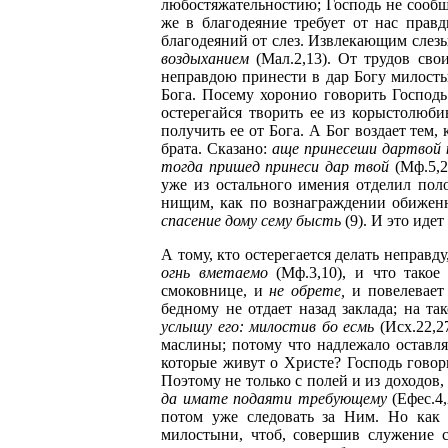
любостяжательностию; Господь не сообщ
же в благодеяние требует от нас прав
благодеяний от слез. Извлекающим слез
воздыханием
(Мал.2,13). От трудов сво
неправдою принести в дар Богу милосты
Бога. Посему хоронио говорить Господ
остерегайся творить ее из корыстолюби
получить ее от Бога. А Бог воздает тем,
брата. Сказано:
аще принесеши дартвой 
тогда пришед принеси дар твой
(Мф.5,2
уже из остального имения отделил пол
нищим, как по вознаграждении обиженн
спасение дому сему бысть
(9). И это иде
А тому, кто остерегается делать неправд
огнь вметаемо
(Мф.3,10), и что такое
смоковнице, и
не обрете,
и повелевает 
бедному не отдает назад заклада; на так
услышу его: милостив бо есмь
(Исх.22,2
маслины; потому что надлежало оставля
которые живут о Христе? Господь гово
Поэтому не только с полей и из доходов
да имате подаяти требующему
(Ефес.4
потом уже следовать за Ним. Но как 
милостыни, чтоб, совершив служение 