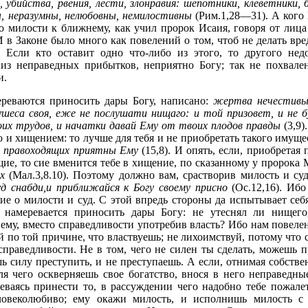
 убийства, рвения, лести, злонравия: шепотники, клеветники, 
, неразумны, нелюбовны, немилостивны
(Рим.1,28—31). А кого 
о милости к ближнему, как учил пророк Исаия, говоря от лиц
И в Законе было много как повелений о том, чтоб не делать вре
Если кто оставит одно что-либо из этого, то другого недо
 из неправедных прибытков, неприятно Богу; так не похвале
и.
ереваются приносить дары Богу, написано:
жертва нечестивы
шеса своя, еже не послушати нищаго: и той призовет, и не 
их трудов, и начатки давай Ему от твоих плодов правды
(3,9)
 и хищением: то лучше для тебя и не приобретать такого имущес
 правоходящих приятны Ему
(15,8). И опять, если, приобрета
е, то сие вменится тебе в хищение, по сказанному у пророка
х
(Мал.3,8.10). Поэтому должно вам, срастворив милость и суд
уд снабди,и приближайся к Богу своему присно
(Ос.12,16). Иб
ие о милости и суд. С этой впредь стороны да испытывает себ
 намеревается приносить дары Богу: не утеснял ли нищег
ему, вместо справедливости употребив власть? Ибо нам повеле
 по той причине, что властвуешь; не лихоимствуй, потому что с
справедливости. Не в том, чего не силен ты сделать, можешь п
шь силу преступить, и не преступаешь. А если, отнимая собст
ля чего оскверняешь свое богатство, внося в него неправедн
еваясь принести то, в рассуждении чего надобно тебе пожале
ловеколюбиво; ему окажи милость, и исполнишь милость с 