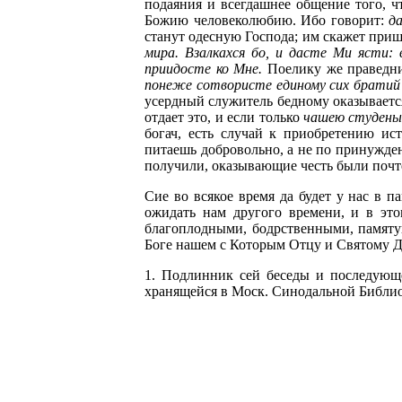
подаяния и всегдашнее общение того, ч
Божию человеколюбию. Ибо говорит:
д
станут одесную Господа; им скажет при
мира. Взалкахся бо, и дасте Ми ясти: 
приидосте ко Мне.
Поелику же праведни
понеже сотвористе единому сих братий
усердный служитель бедному оказывается 
отдает это, и если только
чашею студены
богач, есть случай к приобретению и
питаешь добровольно, а не по принужде
получили, оказывающие честь были почт
Сие во всякое время да будет у нас в 
ожидать нам другого времени, и в это
благоплодными, бодрственными, памяту
Боге нашем с Которым Отцу и Святому Дух
1. Подлинник сей беседы и последующе
хранящейся в Моск. Синодальной Библиот