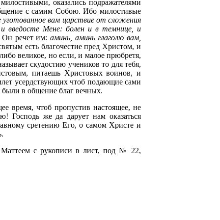
и милостивыми, оказались подражателями
 общение с самим Собою. Ибо милостивые
е уготованное вам царствие от сложения
 и введосте Мене: болен и в темнице, и
? Он речет им:
аминь, аминь глаголю вам,
святым есть благочестие пред Христом, и
либо великое, но если, и малое прюбретя,
называет скудостию учеников то для тебя,
истовым, питаешь Христовых воинов, и
емлет усердствующих чтоб подающие сами
 были в общение благ вечных.
ее время, чтоб пропустив настоящее, не
ю! Господь же да дарует нам оказаться
авному сретению Его, о самом Христе и
.
 Маттеем с рукописи в лист, под № 22,