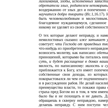
лихоимания, злобы, исполненных зависти,
обретатели злых, родителем непокоривы
воздержанию от злых дел и попечению 
научитеся добро творити
(Ис.1,16.17). 
быть человеколюбивым и милостивым. 
благодеяние нуждающемуся, сделанное
никому не уделяет из своей собственност
О тех которые делают неправду, и нам
немилостивых сказано:
иже затыкает у
советует:
чти Господа от праведных тво
что-нибудь из приобретенного неправдою
возносить молитву, как написано:
обеты
приношений, которыми бы питались нищи
суть, и будет расхищение в домах ваши
милость, по написанному:
милость и с
приближается к Богу, кто имеет попечен
собственные свои доходы, из которых
покорыстовался ли чем от подчиненнаго 
и в рассуждении рабов. Не делай насилий
преимущества власти, то покажи права 
страха пред Богом но в том, в чем имее
было бы и не похищать и не давать. Д
обращаешь в скверну неправдою, намер
делаешь неправду. С ним поступи че