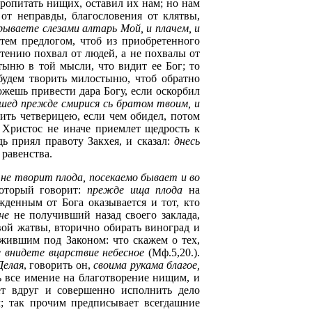
ропитать нищих, оставил их нам; но нам
от неправды, благословения от клятвы,
рываете слезами алтарь Мой, и плачем, и
тем предлогом, чтоб из приобретенного
тению похвал от людей, а не похвалы от
ыню в той мысли, что видит ее Бог; то
 будем творить милостыню, чтоб обратно
можешь привести дара Богу, если оскорбил
 шед прежде смирися сь братом твоим, и
ить четверицею, если чем обидел, потом
 Христос не иначе приемлет щедрость к
 приял правоту Закхея, и сказал:
днесь
 равенства.
 не творит плода, посекаемо бывает и во
Который говорит:
прежде ища плода
на
жденным от Бога оказывается и тот, кто
не
не получивший назад своего заклада,
вой жатвы, вторично обирать виноград и
 жившим под Законом: что скажем о тех,
 внидете вцарствие небесное
(Мф.5,20.).
Делая
, говорить он,
своима рукама благое,
ь все имение на благотворение нищим, и
ет вдруг и совершенно исполнить дело
; так прочим предписывает всегдашние