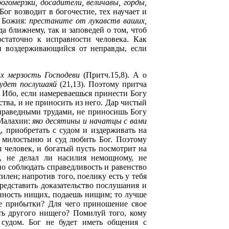
богомерзки, досадители, величавы, горды,
Бог возводит в богочестие, тех научает и
а Божия:
престаните от лукавств ваших,
да ближнему, так и заповедей о том, чтоб
статочно к исправности человека. Как
н воздерживающийся от неправды, если
х мерзость Господеви
(Притч.15,8). А о
будет послушаяй
(21,13). Поэтому притча
. Ибо, если иамереваешься принести Богу
тва, и не приносить из него. Дар чистый
я праведными трудами, не приносишь Богу
 Малахии:
яко десятины и начатцы с вами
, приобретать с судом и издерживать на
о милостыню и суд любить Бог. Поэтому
я человек, и богатый пусть посмотрит на
о, не делал ли насилия немощному, не
но соблюдать справедливость и равенство
илен; напротив того, поелику есть у тебя
редставить доказательство послушания и
венность нищих, подаешь нищим; то лучше
ые прибытки? Для чего приношение свое
ть другого нищего? Помилуй того, кому
судом. Бог не будет иметь общения с