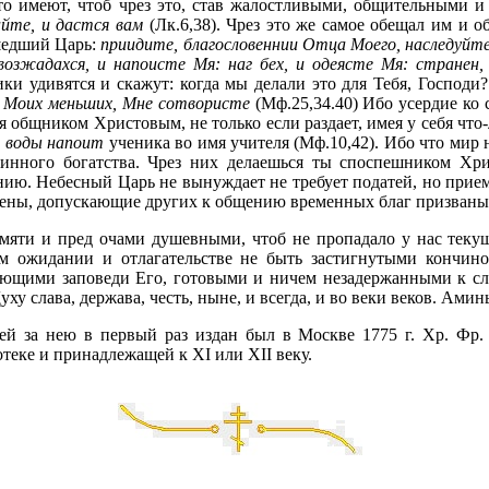
то имеют, чтоб чрез это, став жалостливыми, общительными 
айте, и дастся вам
(Лк.6,38). Чрез это же самое обещал им и
шедший Царь:
приидите, благословеннии Отца Моего, наследуйт
возжадахся, и напоисте Мя: наг бех, и одеясте Мя: странен,
ки удивятся и скажут: когда мы делали это для Тебя, Господи
 Моих меньших, Мне сотвористе
(Мф.25,34.40) Ибо усердие ко 
общником Христовым, не только если раздает, имея у себя что-
 воды напоит
ученика во имя учителя (Мф.10,42). Ибо что мир 
стинного богатства. Чрез них делаешься ты споспешником Хр
нию. Небесный Царь не вынуждает не требует податей, но при
ены, допускающие других к общению временных благ призваны
памяти и пред очами душевными, чтоб не пропадало у нас текущ
м ожидании и отлагательстве не быть застигнутыми кончино
ющими заповеди Его, готовыми и ничем незадержанными к сл
у слава, держава, честь, ныне, и всегда, и во веки веков. Аминь
й за нею в первый раз издан был в Москве 1775 г. Хр. Фр.
еке и принадлежащей к XI или XII веку.