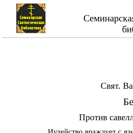
Семинарская
би
Свят. В
Бе
Против савелл
Иудейство враждует с яз