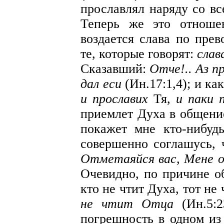
прославлял наряду со вс
Теперь же это отноше
воздается слава по прев
те, которые говорят:
слав
Сказавший:
Отче!.. Аз п
дал еси
(Ин.17:1,4); и ка
и прославих
Тя,
и паки п
приемлет Духа в общени
покажет мне кто-нибуд
совершенно соглашусь, ч
Отметаяйся вас, Мене 
Очевидно, по причине о
кто не чтит Духа, тот не
не чтит Отца
(Ин.5:2
погрешность в одном из