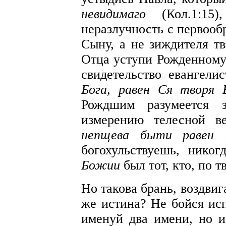
невидимаго
(Кол.1:15)
неразлучность с первоо
Сыну, а не зиждителя т
Отца уступи Рожденному
свидетельство евангели
Бога, равен Ся творя
Рождшим разумеется 
измерению телесной 
непщева быти равен 
богохульствуешь, нико
Божии
был тот, кто, по 
Но такова брань, воздвиг
же истина? Не бойся ис
именуй два имени, но и