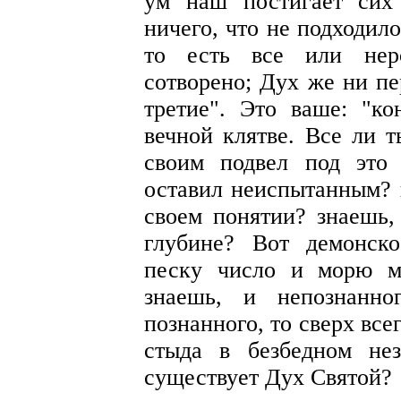
ум наш постигает сих
ничего, что не подходил
то есть все или нер
сотворено; Дух же ни пе
третие". Это ваше: "ко
вечной клятве. Все ли т
своим подвел под это
оставил неиспытанным? 
своем понятии? знаешь,
глубине? Вот демонско
песку число и морю м
знаешь, и непознанно
познанного, то сверх все
стыда в безбедном не
существует Дух Святой?