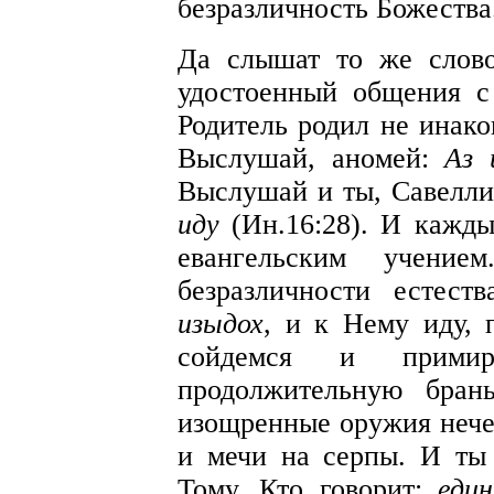
безразличность Божества
Да слышат то же слово
удостоенный общения 
Родитель родил не инако
Выслушай, аномей:
Аз 
Выслушай и ты, Савелл
иду
(Ин.16:28). И кажды
евангельским учени
безразличности естест
изыдох
, и к Нему иду, 
сойдемся и примир
продолжительную бран
изощренные оружия нечес
и мечи на серпы. И ты
Тому, Кто говорит:
еди