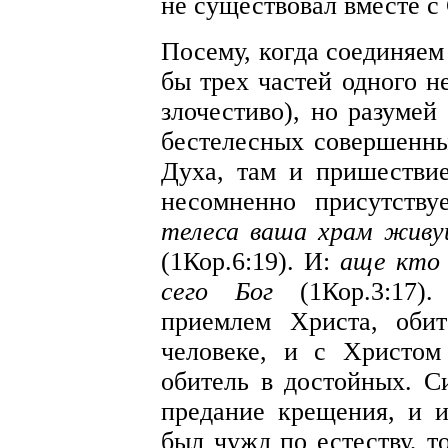
не существовал вместе с
Посему, когда соединяем
бы трех частей одного н
злочестиво), но разумей
бестелесных совершенны
Духа, там и пришествие
несомненно присутств
телеса ваша храм живу
(1Кор.6:19). И:
аще кто
сего Бог
(1Кор.3:17)
приемлем Христа, оби
человеке, и с Христо
обитель в достойных. С
предание крещения, и 
был чужд по естеству, т