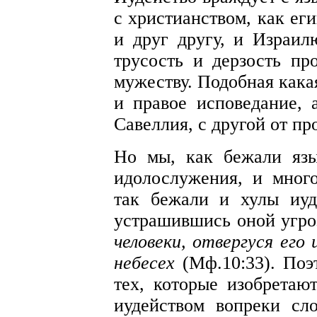
с христианством, как ег
и друг другу, и Израил
трусость и дерзость пр
мужеству. Подобная кака
и правое исповедание, 
Савеллия, с другой от 
Но мы, как бежали язы
идолослужения, и мног
так бежали и хулы иу
устрашившись оной угр
человеки, отвергуся ег
небесех
(Мф.10:33). По
тех, которые изобретаю
иудейством вопреки сл