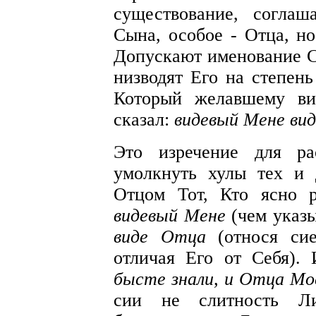
существование, согла
Сына, особое - Отца, но
Допускают именование Сы
низводят Его на степень
Который желавшему ви
сказал:
видевый Мене ви
Это изречение для ра
умолкнуть хулы тех и 
Отцом Тот, Кто ясно р
видевый Мене
(чем указы
виде Отца
(относя си
отличая Его от Себя).
бысте знали, и Отца Мо
сии не слитность Ли