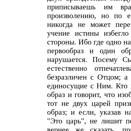
приписываешь им вр
произволению, но по е
никогда не может пер
учение истины избегло
стороны. Ибо где одно на
первообраз и один об
нарушается. Посему С
естественно отпечатл
безразличен с Отцом; а
единосущие с Ним. Кто 
образ и говорит, что из
тот не двух царей призн
образ; и если, указав н
"Это царь", не лишит п
вернее же сказать, пр