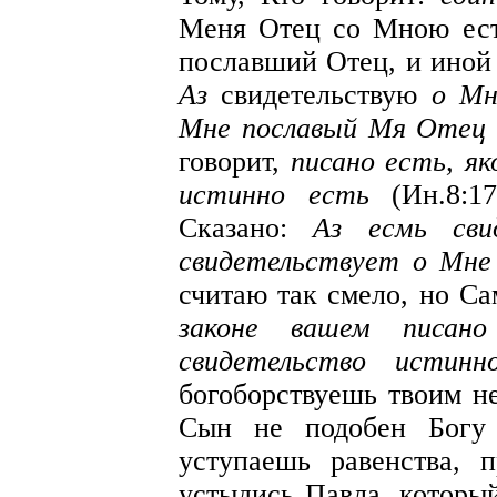
Меня Отец со Мною есть
пославший Отец, и иной
Аз
свидетельствую
о Мн
Мне пославый Мя Отец
говорит,
писано есть, як
истинно есть
(Ин.8:17
Сказано:
Аз есмь сви
свидетельствует о Мне
считаю так смело, но Са
законе вашем писано
свидетельство истинн
богоборствуешь твоим не
Сын не подобен Богу 
уступаешь равенства, 
устыдись Павла, которы