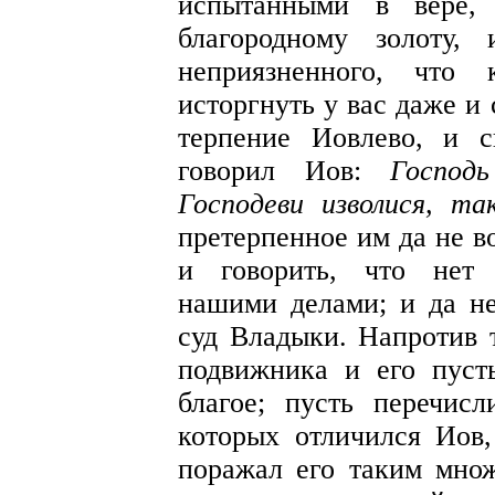
испытанными в вере, 
благородному золоту,
неприязненного, что
исторгнуть у вас даже и
терпение Иовлево, и 
говорил Иов:
Господ
Господеви изволися, т
претерпенное им да не в
и говорить, что нет 
нашими делами; и да не
суд Владыки. Напротив т
подвижника и его пуст
благое; пусть перечис
которых отличился Иов,
поражал его таким множ