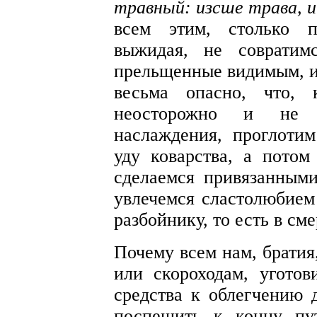
травный: изсше трава, и
всем этим, столько п
выжидая, не совратим
прельщенные видимым, и 
весьма опасно, что, 
неосторожно и не 
наслаждения, проглоти
уду коварства, а потом
сделаемся привязанным
увлечемся сластолюбием
разбойнику, то есть в сме
Почему всем нам, братия
или скороходам, угото
средства к облегчению 
поспешить к концу пу