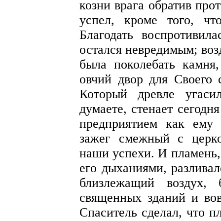
козни врага обратив прот
успел, кроме того, ч
Благодать воспротивил
остался невредимым; воз
была поколебать камня
овчий двор для Своего 
Который древле угаси
думаете, стенает сегодн
предприятием как ему 
зажег смежный с церко
наши успехи. И пламень
его дыханиями, разлива
близлежащий воздух, 
священных зданий и вов
Спаситель сделал, что п