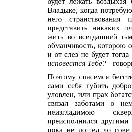
будет лежать воздыхая
Владыке, когда потребую
него странствования 
представить никаких пл
жить во всегдашней тьм
обманчивость, которою о
и от слез не будет тогд
исповестся Тебе?
- говор
Поэтому спасемся бегст
сами себя губить добр
уловлен, или прах богат
связал заботами о не
неизгладимою скве
преисполнился другими 
пока не дошел до сове