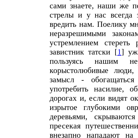
сами знаете, наши же п
стрелы и у нас всегда 
вредить нам. Поелику мн
неразрешимыми закона
устремлением стереть 
завистник татски [
1
] уж
пользуясь нашим н
корыстолюбивые люди,
замысл - обогащатьс
употребить насилие, о
дорогах и, если видят о
изрытое глубокими ов
деревьями, скрываютс
пресекая путешественни
внезапно нападают на