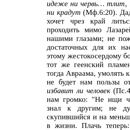
идеже ни червь… тлит,
ни крадут
(Мф.6:20). Дад
хочет чрез край лить
проходить мимо Лазар
нашими глазами; не пож
достаточных для их на
этому жестокосердому бо
тот же геенский пламе
тогда Авраама, умолять 
не будет нам пользы о
избавит ли человек
(Пс.4
нам громко: "Не ищи ч
знал к другим; не ду
скупившийся и на меньше
в жизни. Плачь теперь