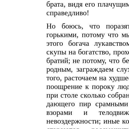
брата, видя его плачущи
справедливо!
Но боюсь, что поразя
горькими, потому что мы
этого богача лукавств
скупы на богатство, про
братий; не потому, что 
родным, заграждаем слух
того, расточаем на худш
поощрение к пороку люд
при столе сколько собра
дающего пир срамными
взорами и телодвиж
невоздержности; иные к