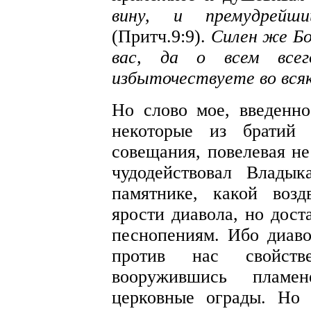
вину, и премудрейш
(Притч.9:9).
Силен же Бо
вас, да о всем всег
избыточествуете во всяк
Но слово мое, введенно
некоторые из братий
совещания, повелевая не
чудодействовал Влады
памятнике, какой воз
ярости диавола, но дост
песнопениям. Ибо диаво
против нас свойств
вооружившись пламе
церковные ограды. Но 