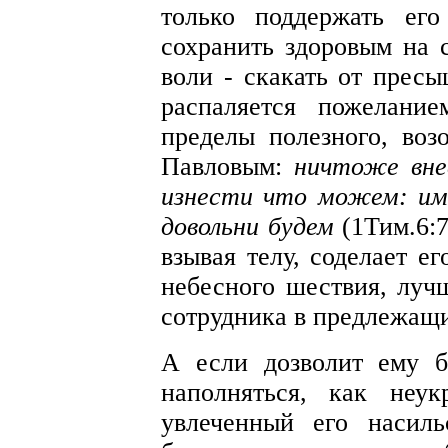
только поддержать ег
сохранить здоровым на 
воли - скакать от пресы
распаляется пожелани
пределы полезного, воз
Павловым:
ничтоже внес
изнести что можем: им
довольни будем
(1Тим.6:7
взывая телу, соделает е
небесного шествия, лучш
сотрудника в предлежащи
А если дозволит ему 
наполняться, как неук
увлеченный его насил