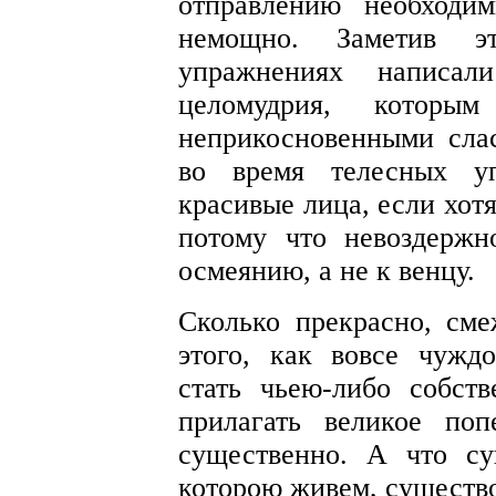
отправлению необходи
немощно. Заметив э
упражнениях написа
целомудрия, которы
неприкосновенными сла
во время телесных у
красивые лица, если хотя
потому что невоздержн
осмеянию, а не к венцу.
Сколько прекрасно, сме
этого, как вовсе чужд
стать чьею-либо собст
прилагать великое по
существенно. А что с
которою живем, существо