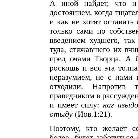
А иной найдет, что и
достоянием, когда тщате
и как не хотят оставить
только сами по собстве
введением худшего, та
туда, стяжавшего их вч
пред очами Творца. А бо
роскошь и вся эта толп
неразумием, не с нами 
отходили. Напротив т
праведником в рассужден
и имеет силу:
наг изыд
отыду
(Иов.1:21).
Поэтому, кто желает с
более, будет заботиться