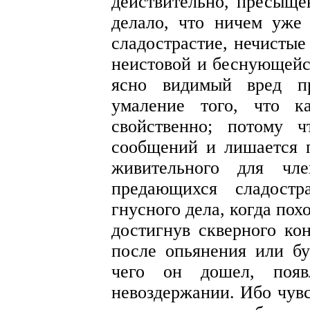
действительно, пресыще
делало, что ничем уже
сладострастие, нечистые
неистовой и беснующейся
ясно видимый вред п
умаление того, что к
свойственно; потому 
сообщений и лишается п
живительного для чл
предающихся сладостр
гнусного дела, когда пох
достигнув скверного кон
после опьянения или бу
чего он дошел, появл
невоздержании. Ибо чувст