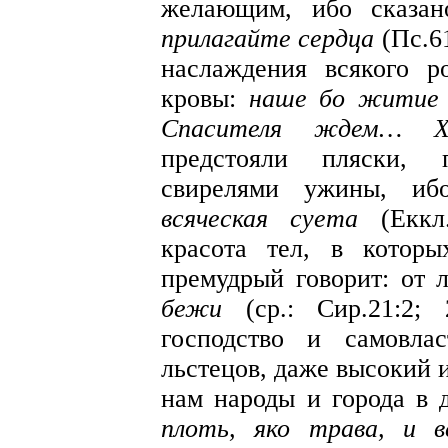
желающим, ибо сказа
прилагайте сердца
(Пс.61
наслаждения всякого р
кровы:
наше бо житие 
Спасителя ждем… 
предстояли пляски, 
свирелями ужины, иб
всяческая суета
(Еккл
красота тел, в котор
премудрый говорит: от
бежи
(ср.: Сир.21:2; 
господство и самовла
льстецов, даже высокий 
нам народы и города в 
плоть, яко трава, и в