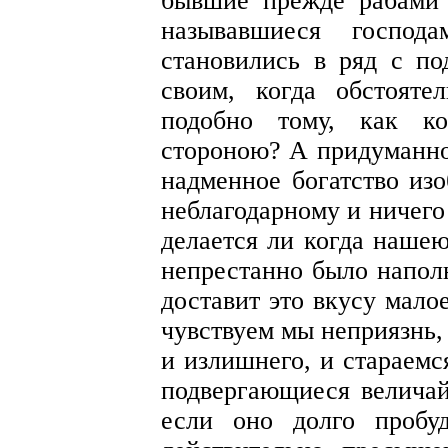
бывшие прежде рабами 
называвшиеся госпо
становились в ряд с п
своим, когда обстоятел
подобно тому, как к
стороною? А придуманное
надменное богатство из
неблагодарному и ничего
делается ли когда нашею
непрестанно было наполн
доставит это вкусу мало
чувствуем мы неприязнь,
и излишнего, и стараемс
подвергающиеся величай
если оно долго пробу