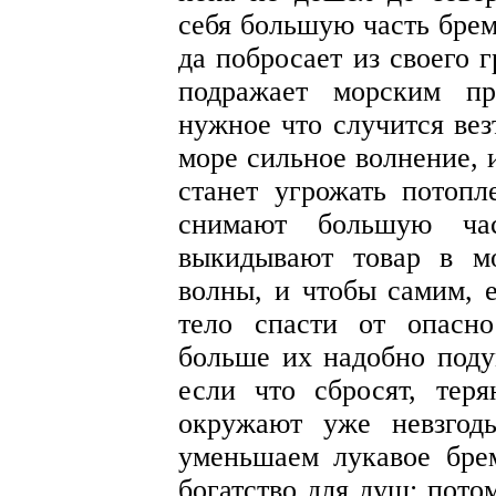
себя большую часть брем
да побросает из своего г
подражает морским п
нужное что случится вез
море сильное волнение, 
станет угрожать потоп
снимают большую ча
выкидывают товар в м
волны, и чтобы самим, 
тело спасти от опасно
больше их надобно подум
если что сбросят, тер
окружают уже невзго
уменьшаем лукавое бре
богатство для душ; пото