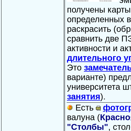
эм
получены карты
определенных в
раскрасить (обр
сравнить две П
активности и а
длительного у
Это
замечател
варианте) пред
университета ш
занятия
).
Есть
фотог
валуна (
Красно
"Столбы"
, сто