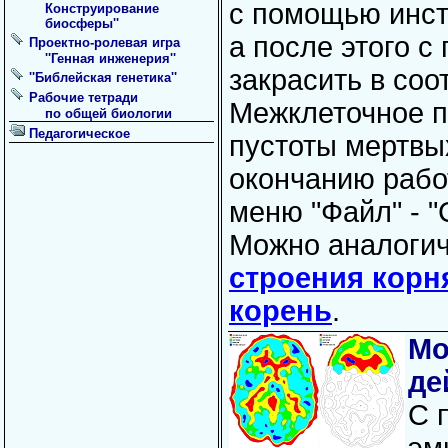
с помощью инстр
Конструирование
биосферы''
а после этого 
Проектно-ролевая игра
''Генная инженерия''
закрасить в соо
''Библейская генетика''
Рабочие тетради
Межклеточное п
по общей биологии
Педагогическое
пустоты мертвы
окончанию рабо
меню "Файл" - "
Можно аналогич
строения корн
корень
.
Мо
де
С 