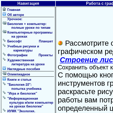
Навигация
Работа с гра
Главная
Об авторе
Урочное:
Биология + компьютер:
полные уроки по типам
Компьютерные программы
на уроках
Рассмотрите 
Биософт
Планшет
Учебные рисунки и
графическом р
карикатуры
Фотографии
Проекты
Строение ли
Художественная
литература на уроке
Сохранить объект ка
Наглядные пособия
С помощью кноп
Олимпиадное
Книги и статьи
инструментов гр
''Биология-10'':
попытка учебника
раскрасьте рису
''Игра и биология''
работы вам пот
''Информационная
культура и/или компьютер
определенный ц
на уроках биологии''
ИУМК ''Экология.