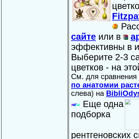
цветк
Fitzpa
Расс
сайте
или в
а
эффективны в и
Выберите 2-3 с
цветков -
на это
См. для сравнения
по анатомии раст
слева) на
BibliOdy
Еще одна
подборка
рентгеновских 