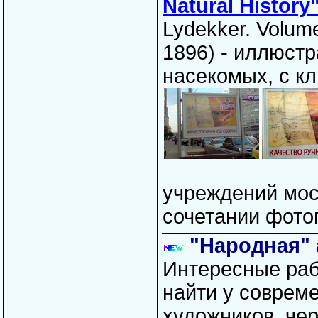
Natural History
Lydekker. Volum
1896) - иллюст
насекомых, с к
учреждений мос
сочетании фото
"Народная" 
Интересные ра
найти у соврем
художников, ч