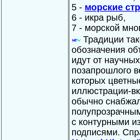
5 -
морские ст
6 - икра рыб,
7 - морской мн
Традиции так
обозначения об
идут от научны
позапрошлого ве
которых цветны
иллюстрации-вк
обычно
снабжа
полупрозрачным
с контурными и
подписями. Спр