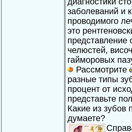
диагностики ст
заболеваний и 
проводимого ле
это рентгеновск
представление о
челюстей, висо
гайморовых паз
Рассмотрите
разные типы зуб
процент от исхо
представьте по
Какие из зубов
думаете?
Справа