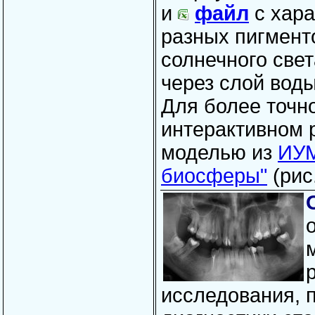
и
файл
с хара
разных пигмент
солнечного све
через слой воды
Д
ля более точн
интерактивном 
моделью из
ИУМ
биосферы"
(рис
исследования, 