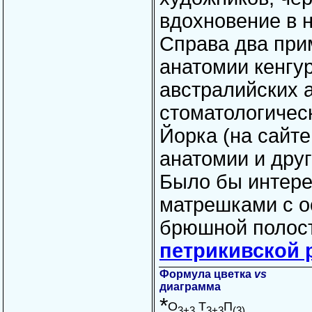
вдохновение в 
Справа два при
анатомии кенгур
австралийских а
стоматологиче
Йорка (на сайт
анатомии и друг
Было бы интере
матрешками с о
брюшной полост
петрикивской 
Формула цветка
vs
диаграмма
*
О
Т
П
3+3
3+3
(3)