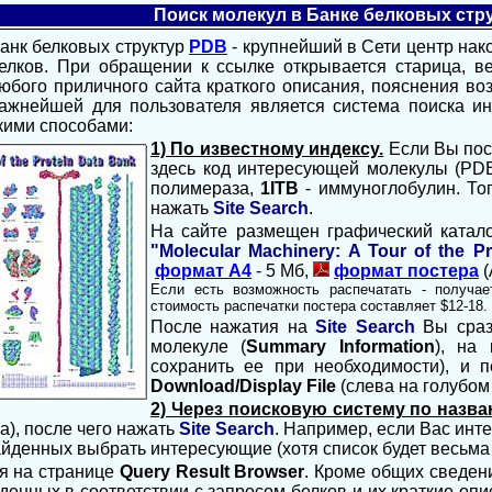
Поиск молекул в Банке белковых стр
анк белковых структур
PDB
- крупнейший в Сети центр нак
елков. При обращении к ссылке открывается старица, 
юбого приличного сайта краткого описания, пояснения во
ажнейшей для пользователя является система поиска и
кими способами:
1) По известному индексу.
Если Вы пос
здесь код интересующей молекулы (PDB
полимераза,
1ITB
- иммуноглобулин. Тог
нажать
S
ite S
earch
.
На сайте размещен графический катал
"
Molecular Machinery: A Tour of the P
формат А4
- 5 Мб,
формат постера
(
Если есть возможность распечатать - получае
стоимость распечатки постера составляет
$
12-18
.
После нажатия на
S
ite
Search
Вы сраз
молекуле (
Summary Information
), на
сохранить ее при необходимости), и п
Download/Display File
(слева на голубом
2) Через поисковую систему по назва
а), после чего нажать
S
ite
Search
. Например, если Вас инт
найденных выбрать интересующие (хотя список будет весьма 
я на странице
Query Result Browser
. Кроме общих сведени
енных в соответствии с запросом белков и их краткие опи