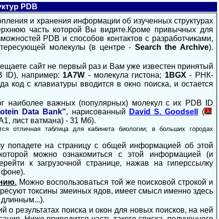
уктур PDB
опления и хранения информации об изученных структурах
верхнюю часть которой Вы видите.Кроме привычных для
зможностей PDB и способов контактов с разработчиками,
нтересующей молекулы (в центре -
Search the Archive
).
ещаете сайт не первый раз и Вам уже известен принятый
 ID), например:
1A7W
- молекула гистона;
1BGX
- РНК-
да код с клавиатуры вводится в окно поиска, и остается
ог
наиболее важных (популярных) молекул с их
PDB ID
rotein Data Bank
"
, нарисованный
David S. Goodsell
(
А1, лист ватмана) - 31 Мб).
тся отличная таблица для кабинета биологии; в больших городах
у попадете на страницу с общей информацией об этой
 которой можно ознакомиться с этой информацией (и
ерейти к загрузочной странице, нажав на гиперссылку
 фоне).
нию.
Можно воспользоваться
той же поисковой строкой и
ересуют токсины змеиных ядов, имеет смысл именно здесь
длинным...).
й о результатах поиска и окон для новых поисков, на ней
сания. Ниже приводится часть такого списка, полученного