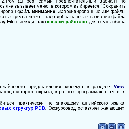
м ZIPом (ZIPped, самый предпочтительный вариант по
ссылке вызывает меню, в котором выбирается "Сохранить
опирован файл.
Внимание!
Заархивированные ZIP-файлы
ать стресса легко - надо добрать после названия файла
ay File
выглядит так (
ссылки работают
для гемоглобина
нлайнового представления молекул в разделе
View
аница которой открыта, в разных программах, в т.ч. и в
биться практически не знающему английского языка
овых структур PDB
. Экскурсовод оставляет желающих