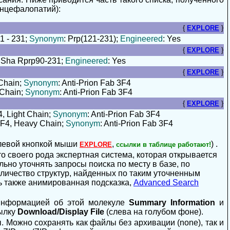
энцефалопатий):
{
EXPLORE
}
1 - 231;
Synonym
: Prp(121-231);
Engineered
: Yes
{
EXPLORE
}
: Sha Rprp90-231;
Engineered
: Yes
{
EXPLORE
}
Chain;
Synonym
: Anti-Prion Fab 3F4
 Chain;
Synonym
: Anti-Prion Fab 3F4
{
EXPLORE
}
4, Light Chain;
Synonym
: Anti-Prion Fab 3F4
3F4, Heavy Chain;
Synonym
: Anti-Prion Fab 3F4
 левой кнопкой мыши
,
) .
EXPLORE
ссылки в таблице работают!
то своего рода экспертная система, которая открывается
ьно уточнять запросы поиска по месту в базе, по
оличество структур, найденных по таким уточненным
сть также анимированная подсказка,
Advanced Search
 информацией об этой молекуле
Summary Information
и
сылку
Download/Display File
(слева на голубом фоне).
 Можно сохранять как файлы без архивации (none), так и