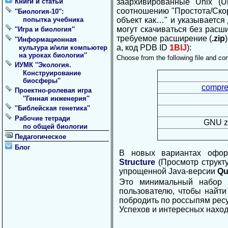
Книги и статьи
заархивированные Unix (U
соотношению "Простота/Скор
''Биология-10'':
попытка учебника
объект как…" и указывается
могут скачиваться без расш
''Игра и биология''
требуемое расширение (
.zip
''Информационная
а, код PDB ID
1BIJ
):
культура и/или компьютер
на уроках биологии''
Choose from the following file and c
ИУМК ''Экология.
Конструирование
биосферы''
compre
Проектно-ролевая игра
''Генная инженерия''
''Библейская генетика''
Рабочие тетради
GNU zi
по общей биологии
Педагогическое
Блог
В новых вариантах офор
Structure
(Просмотр структу
упрощенной Java-версии
Qu
Это минимальный набор п
пользователю, чтобы найти
побродить по россыпям рес
Успехов и интересных наход