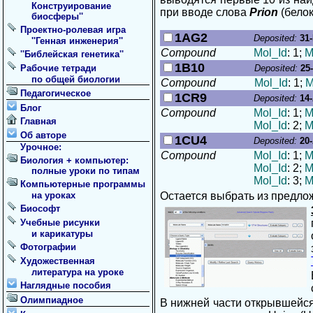
Конструирование
при вводе слова
Prion
(белок
биосферы''
Проектно-ролевая игра
1AG2
Deposited:
31
''Генная инженерия''
Compound
Mol_Id
: 1;
M
''Библейская генетика''
1B10
Рабочие тетради
Deposited:
25
по общей биологии
Compound
Mol_Id
: 1;
M
Педагогическое
1CR9
Deposited:
14
Блог
Compound
Mol_Id
: 1;
M
Главная
Mol_Id
: 2;
M
Об авторе
1CU4
Deposited:
20
Урочное:
Compound
Mol_Id
: 1;
M
Биология + компьютер:
Mol_Id
: 2;
M
полные уроки по типам
Mol_Id
: 3;
M
Компьютерные программы
на уроках
Остается выбрать из предло
Биософт
Учебные рисунки
и карикатуры
Фотографии
Художественная
литература на уроке
Наглядные пособия
Олимпиадное
В нижней части открывшейся 