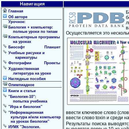
Навигация
Главная
Б
Об авторе
б
Урочное:
л
Биология + компьютер:
в
полные уроки по типам
Осуществляется это несколь
Компьютерные программы
на уроках
Биософт
Планшет
Учебные рисунки и
карикатуры
Фотографии
Проекты
Художественная
литература на уроке
Наглядные пособия
Олимпиадное
Книги и статьи
''Биология-10'':
попытка учебника
''Игра и биология''
ввести ключевое слово (слов
''Информационная
культура и/или компьютер
ввести слово toxin и среди 
на уроках биологии''
Результаты поиска выводятс
ИУМК ''Экология.
выводятся первые 10 из найд