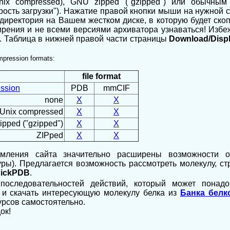
nix compressed), GNU zipped ("gzipped") или обычны
ость загрузки"). Нажатие правой кнопки мыши на нужной 
 директория на Вашем жестком диске, в которую будет ск
ирения и не всеми версиями архиватора узнаваться! Избеж
). Таблица в нижней правой части страницы
Download/Displ
ompression formats:
file format
ssion
PDB
mmCIF
none
X
X
Unix compressed
X
X
pped ("gzipped")
X
X
ZIPped
X
X
мления сайта значительно расширены возможности о
ры). Предлагается возможность рассмотреть молекулу, стр
ickPDB
.
оследовательностей действий, который может понадо
 и скачать интересующую молекулу белка из
Банка белк
урсов самостоятельно.
ок!