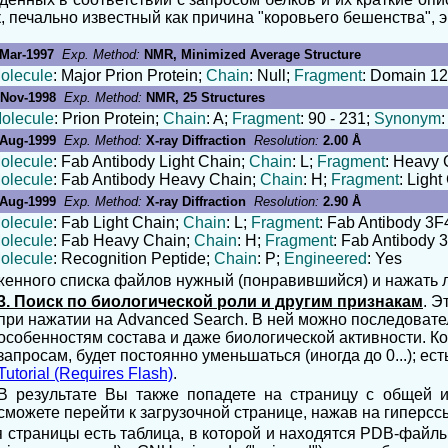
, печально известный как причина "коровьего бешенства", 
-Mar-1997
Exp. Method:
NMR, Minimized Average Structure
olecule
: Major Prion Protein;
Chain
: Null;
Fragment
: Domain 12
-Nov-1998
Exp. Method:
NMR, 25 Structures
olecule
: Prion Protein;
Chain
: A;
Fragment
: 90 - 231;
Synonym
-Aug-1999
Exp. Method:
X-ray Diffraction
Resolution:
2.00 Å
olecule
: Fab Antibody Light Chain;
Chain
: L;
Fragment
: Heavy 
olecule
: Fab Antibody Heavy Chain;
Chain
: H;
Fragment
: Light
-Aug-1999
Exp. Method:
X-ray Diffraction
Resolution:
2.90 Å
olecule
: Fab Light Chain;
Chain
: L;
Fragment
: Fab Antibody 3F
olecule
: Fab Heavy Chain;
Chain
: H;
Fragment
: Fab Antibody 
olecule
: Recognition Peptide;
Chain
: P;
Engineered
: Yes
женного списка файлов нужный (понравившийся) и нажать
3. Поиск по биологической роли и другим признакам
. Э
при нажатии на
Advanced Search
.
В ней можно последовател
особенностям состава и даже биологической активности. К
запросам, будет постоянно уменьшаться (иногда до 0...); е
Tutorial (Requires Flash)
.
В результате Вы также попадете на страницу с общей
сможете перейти к загрузочной странице, нажав на гиперс
страницы есть таблица, в которой и находятся PDB-файлы.