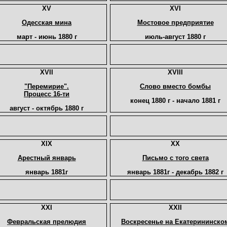
XV
XVI
Одесская мина
Мостовое предприятие
март - июнь 1880 г
июль-август 1880 г
XVII
XVIII
"Перемирие".
Слово вместо бомбы
Процесс 16-ти
конец 1880 г - начало 1881 г
август - октябрь 1880 г
XIX
XX
Арестный январь
Письмо с того света
январь 1881г
январь 1881г - декабрь 1882 г
XXI
XXII
Февральская прелюдия
Воскресенье на Екатерининско