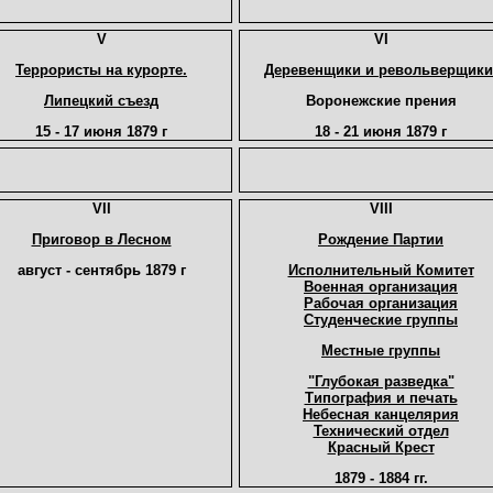
V
VI
Террористы на курорте.
Деревенщики и револьверщики
Липецкий съезд
Воронежские прения
15 - 17 июня 1879 г
18 - 21 июня 1879 г
VII
VIII
Приговор в Лесном
Рождение Партии
август - сентябрь 1879 г
Исполнительный Комитет
Военная организация
Рабочая организация
Студенческие группы
Местные группы
"Глубокая разведка"
Типография и печать
Небесная канцелярия
Технический отдел
Красный Крест
1879 - 1884 гг.