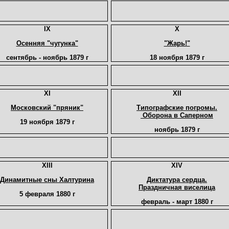
IX
X
Осенняя "чугунка"
"Жарь!"
сентябрь - ноябрь 1879 г
18 ноября 1879 г
XI
XII
Московский "пряник"
Типографские погромы.
Оборона в Саперном
19 ноября 1879 г
ноябрь 1879 г
XIII
XIV
Динамитные сны Халтурина
Диктатура сердца.
Праздничная виселица
5 февраля 1880 г
февраль - март 1880 г