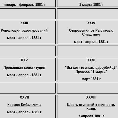
январь - февраль 1881 г
1 марта 1881 г
XXIII
XXIV
Революция разочарований
Откровения от Рысакова.
Следствие
март - апрель 1881 г
март - апрель 1881 г
XXV
XXVI
Пропавшая конституция
"Вы хотите знать цареубийц?"
Процесс "1 марта"
март - апрель 1881 г
март 1881 г
XXVII
XXVIII
Космос Кибальчича
Шесть ступеней к вечности.
Казнь
март - апрель 1881 г
3 апреля 1881 г