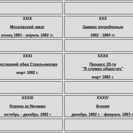
XXIX
XXX
Московский закат
Заживо погребенные
конец 1881 - апрель 1882 гг.
1882 - 1884 гг.
XXXI
XXXII
оследний обед Стрельникова
Процесс 20-ти
"Я служил обществу"
март 1882 г.
март 1882 г.
XXXIII
XXXIV
Корона за Нечаева
Агония
октябрь - декабрь 1882 г
декабрь 1882 г. - февраль 1883 г