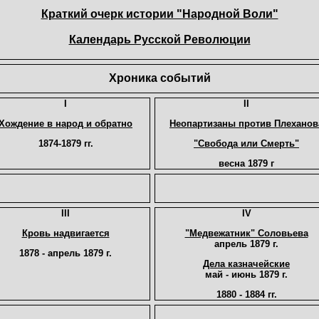
Краткий очерк истории "Народной Воли"
Календарь Русской Революции
Хроника событий
I
II
Хождение в народ и обратно
Неопартизаны против Плеханов
1874-1879 гг.
"Свобода или Смерть"
весна 1879 г
III
IV
Кровь надвигается
"Медвежатник" Соловьева
апрель 1879 г.
1878 - апрель 1879 г.
Дела казначейские
май - июнь 1879 г.
1880 - 1884 гг.