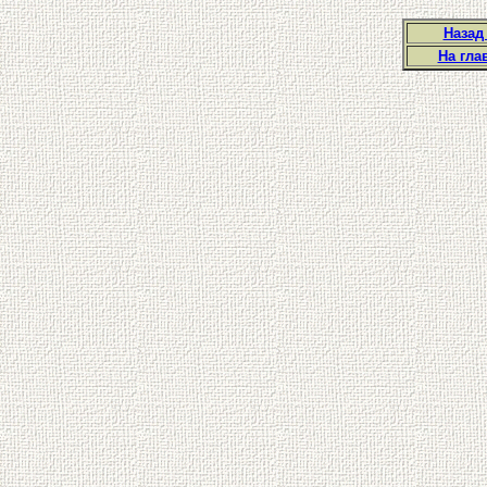
Назад
На гла