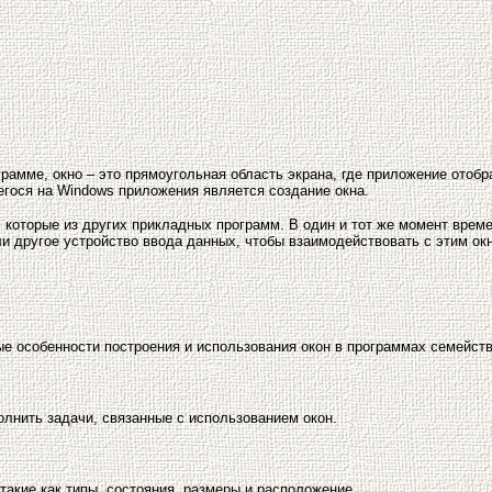
рамме, окно – это прямоугольная область экрана, где приложение ото
егося на Windows приложения является создание окна.
, которые из других прикладных программ. В один и тот же момент вре
и другое устройство ввода данных, чтобы взаимодействовать с этим ок
ые особенности построения и использования окон в программах семейст
олнить задачи, связанные с использованием окон.
такие как типы, состояния, размеры и расположение.