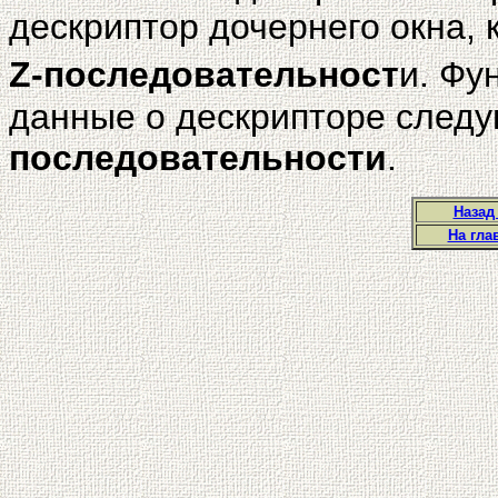
дескриптор дочернего окна,
Z-последовательност
и. Фу
данные о дескрипторе след
последовательности
.
Назад
На гла