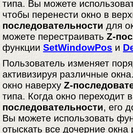
типа. Вы можете использов
чтобы перенести окно в вер
последовательности
для ок
можете перестраивать
Z-по
функции
SetWindowPos
и
D
Пользователь изменяет пор
активизируя различные окна
окно наверху
Z-последоват
типа. Когда окно переходит 
последовательности
, его 
Вы можете использовать фу
отыскать все дочерние окна 