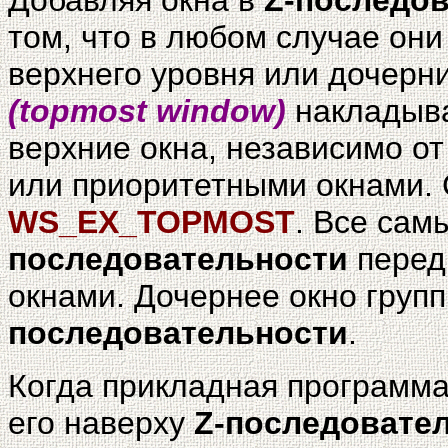
Добавляя окна в
Z-последо
том, что в любом случае они
верхнего уровня или дочерн
(topmost window)
накладыва
верхние окна, независимо от
или приоритетными окнами. 
WS_EX_TOPMOST
. Все сам
последовательности
перед
окнами. Дочернее окно груп
последовательности
.
Когда прикладная программа
его наверху
Z-последовате