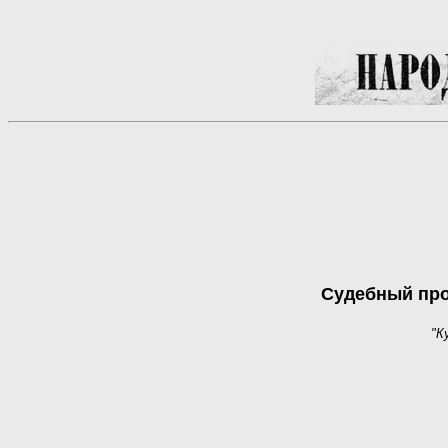
Судебный про
"К