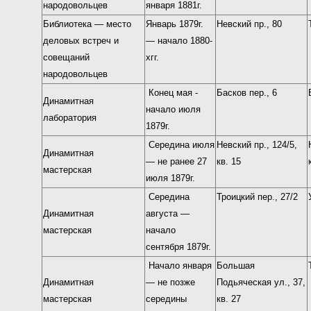
народовольцев
января 1881г.
Библиотека — место
Январь 1879г.
Невский пр., 80
деловых встреч и
— начало 1880-
совещаний
хгг.
народовольцев
Конец мая -
Басков пер., 6
Динамитная
начало июля
лаборатория
1879г.
Середина июля
Невский пр., 124/5,
Динамитная
— не ранее 27
кв. 15
мастерская
июля 1879г.
Середина
Троицкий пер., 27/2
Динамитная
августа —
мастерская
начало
сентября 1879г.
Начало января
Большая
Динамитная
— не позже
Подьяческая ул., 37,
мастерская
середины
кв. 27