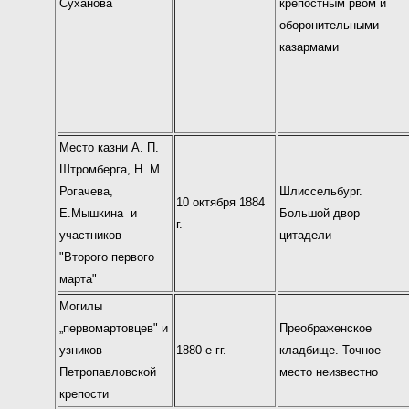
Суханова
крепостным рвом и
оборонительными
казармами
Место казни А. П.
Штромберга, Н. М.
Рогачева,
Шлиссельбург.
10 октября 1884
Е.Мышкина и
Большой двор
г.
участников
цитадели
"Второго первого
марта"
Могилы
„первомартовцев" и
Преображенское
узников
1880-е гг.
кладбище. Точное
Петропавловской
место неизвестно
крепости