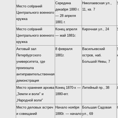
Середина
Николаевская ул.,
Место собраний
декабря 1880 г.
11, кв. 7
Центрального военного
— 28 апреля
кружка
1881 г.
Место собраний
Конец апреля
Кирочная ул., 24
Центрального военного
— май 1881г.
кружка
Актовый зал
8 февраля
Васильевский
Петербургского
1881г.
остров, наб.
университета, где
Большой Невы, 7
произошла
антиправительственная
демонстрация
Место хранения архива
Конец 1870-х —
Литейный пр., 38
„Земли и воли" и
1880-егг.
„Народной воли"
Место деловых встреч
Начало ноября
Большая Садовая
и совещаний
1880г. — начало
ул., 69