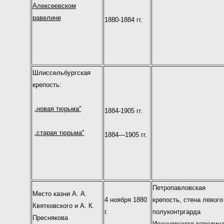
Алексеевском
равелине
1880-1884 гг.
Шлиссельбургская
крепость:
„новая тюрьма"
1884-1905 гг.
„старая тюрьма"
1884—1905 гг.
Петропавловская
Место казни А. А.
4 ноября 1880
крепость, стена левого
Квятковского и А. К.
г.
полуконтргарда
Преснякова
Иоанновского равелин