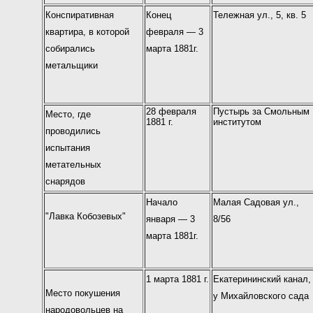
Конспиративная
Конец
Тележная ул., 5, кв. 5
квартира, в которой
февраля — 3
собирались
марта 1881г.
метальщики
28 февраля
Пустырь за Смольным
Место, где
1881 г.
институтом
проводились
испытания
метательных
снарядов
Начало
Малая Садовая ул.,
"Лавка Кобозевых"
января — 3
8/56
марта 1881г.
1 марта 1881 г.
Екатерининский канал,
Место покушения
у Михайловского сада
народовольцев на