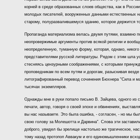
корней в среде образованных слоев общества, как в Росси
молодых писателей, вооруженных данными естественных на
старому, полуразвалившемуся зданию, которое держится то
Пропаганда материализма велась двумя путями, взаимно п
неопровержимые аргументы против всякой религии и вообще
неопределенную, туманную форму, которая, однако, никого
представителями русской литературы. Рядом с этим шла ус
стесняясь цензурными соображениями, с которыми принужде
проповедникам по всем путям и дорогам, разыскивая везде 
литографированный перевод сочинения Бюхнера "Сила и мат
тысячах экземпляров.
Однажды мне в руки попало письмо В. Зайцева, одного из 
печати, автор, говоря о своей эпохе и обвинениях, выстав
вы нас называете. Это была ошибка, - согласен, - но мы б
свою голову за Молешотта и Дарвина". Слова эти заставили
доброго, увидел бы зрелище настолько же трагическое, нас
тому назад протопоп Аввакум и его единомышленники всходили