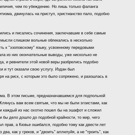
риличия, чем по убеждению. Но лишь только фаланга
изма, двинулась на приступ, христианство пало, подобно
ились и писались сочинения, заключавшие в себе самые
, мысли слишком вольные облекались в несколько
ть к "эзоповскому" языку, усвоенному передовыми
ала из них окончательные выводы, уже нисколько не
а, и ревнители этой новой веры разбрелись подобно
и и тут оказали свою услугу. Издан был
я на риск, с которым это было сопряжено, и разошлась в
изма. В этом письме, предназначавшемся для подпольной
"Клянусь вам всем святым, что мы не были эгоистами, как
, и каждый из нас охотно пошел бы на эшафот и сложил
и бы дело дошло до подобной крайности, то мир, чего
ыл прав, а Кювье ошибался, подобно тому как двести лет
ва, как у греков, и "двоить" аллилуйя, а не "троить", как