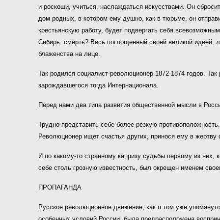
и роскоши, учиться, наслаждаться искусствами. Он сбросит 
дом родных, в котором ему душно, как в тюрьме, он отправ
крестьянскую работу, будет подвергать себя всевозможным 
Сибирь, смерть? Весь поглощенный своей великой идеей, лу
блаженства на лице.
Так родился социалист-революционер 1872-1874 годов. Так
зарождавшегося тогда Интернационала.
Перед нами два типа развития общественной мысли в Росси
Трудно представить себе более резкую противоположность. 
Революционер ищет счастья других, принося ему в жертву с
И по какому-то странному капризу судьбы первому из них, к
себе столь грозную известность, был окрещен именем свое
ПРОПАГАНДА
Русское революционное движение, как о том уже упомянуто
особенных условий России, была предрасположена восприня