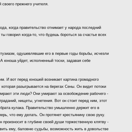
й своего прежнего учителя.
олода, когда правительство отнимает у народа последний
ты говорил когда-то, что будешь бороться за счастье всех
тузиазм, одушевлявшие его в первые годы борьбы, исчезли
 А юноша уйдет, исполненный тоски, задавая себе
м. И вот перед юношей возникает картина громадного
которая разыгрывается на берегах Сены. Он видит потоки
мирают эти люди? Они умирают за освобождение рабочего -
раданий, нищеты, угнетения. Вот он стоит перед ним, этот
 брата кулака. Правительство умышленно держит его в
еперь, что ему делать. Он протянет крестьянину свою руку.
н произносит в глубине своей души торжественную клятву -
авить ему, баловню судьбы, возможность жить в довольстве