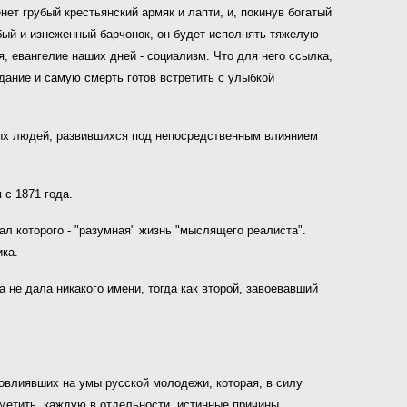
нет грубый крестьянский армяк и лапти, и, покинув богатый
абый и изнеженный барчонок, он будет исполнять тяжелую
, евангелие наших дней - социализм. Что для него ссылка,
дание и самую смерть готов встретить с улыбкой
рных людей, развившихся под непосредственным влиянием
с 1871 года.
ал которого - "разумная" жизнь "мыслящего реалиста".
ка.
а не дала никакого имени, тогда как второй, завоевавший
овлиявших на умы русской молодежи, которая, в силу
метить, каждую в отдельности, истинные причины,