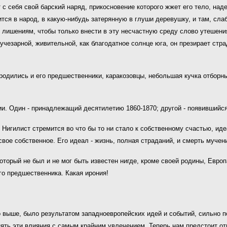
с себя свой барский наряд, прикосновение которого жжет его тело, наде
ится в народ, в какую-нибудь затерянную в глуши деревушку, и там, сл
лишениям, чтобы только внести в эту несчастную среду слово утешения
чезарной, живительной, как благодатное солнце юга, он презирает стра
 родились и его предшественники, каракозовцы, небольшая кучка отбо
и. Один - принадлежащий десятилетию 1860-1870; другой - появившийся 
Нигилист стремится во что бы то ни стало к собственному счастью, иде
вое собственное. Его идеал - жизнь, полная страданий, и смерть мучени
оторый не был и не мог быть известен нигде, кроме своей родины, Европ
го предшественника. Какая ирония!
 выше, было результатом западноевропейских идей и событий, сильно п
ть эти влияния с самым крайним увлечением. Теперь нам предстоит от