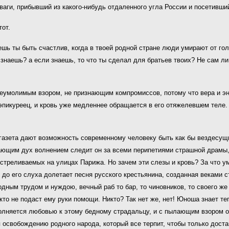
тваги, прибывший из какого-нибудь отдаленного угла России и посетивши
тот.
ожешь ты быть счастлив, когда в твоей родной стране люди умирают от г
 знаешь? а если знаешь, то что ты сделал для братьев твоих? Не сам ли 
неумолимым взором, не признающим компромиссов, потому что вера и эн
 эпикуреец, и кровь уже медленнее обращается в его отяжелевшем теле.
газета дают возможность современному человеку быть как бы вездесущи
ающим дух волнением следит он за всеми перипетиями страшной драмы, 
стреливаемых на улицах Парижа. Но зачем эти слезы и кровь? За что у
до его слуха долетает песня русского крестьянина, созданная веками ст
дным трудом и нуждою, вечный раб то бар, то чиновников, то своего же
никто не подаст ему руки помощи. Никто? Так нет же, нет! Юноша знает т
полняется любовью к этому бедному страдальцу, и с пылающим взором о
 освобождению родного народа, который все терпит, чтобы только дост