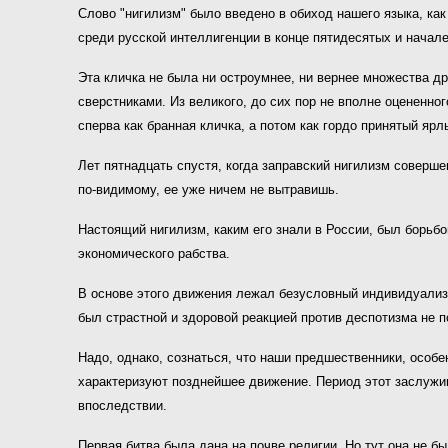
Слово "нигилизм" было введено в обиход нашего языка, как
среди русской интеллигенции в конце пятидесятых и начал
Эта кличка не была ни остроумнее, ни вернее множества др
сверстниками. Из великого, до сих пор не вполне оцененно
сперва как бранная кличка, а потом как гордо принятый я
Лет пятнадцать спустя, когда заправский нигилизм совершен
по-видимому, ее уже ничем не вытравишь.
Настоящий нигилизм, каким его знали в России, был борьб
экономического рабства.
В основе этого движения лежал безусловный индивидуализм
был страстной и здоровой реакцией против деспотизма не п
Надо, однако, сознаться, что наши предшественники, особе
характеризуют позднейшее движение. Период этот заслужива
впоследствии.
Первая битва была дана на почве религии. Но тут она не бы