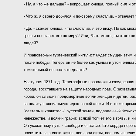
- Ну, а что же дальше? - вопрошает юноша, полный сил и о
- Что ж, я своего добился и по-своему счастлив, - отвечает 
- Да, - скажет юноша, - ты счастлив, я это вижу. Но как м
грош и посылает его по миру? Или, быть может, ты этого не
людей?
И правоверный тургеневский нигилист будет смущен этим 
после победы. Теперь он не более как умный и утонченный
томительный вопрос: что делать?
Наступает 1871 год. Телеграфные проволоки и ежедневная 
города, восставшего на защиту народных прав. С захватыв
крови, он слышит предсмертные вопли женщин и детей, рас
за великую социальную идею нашей эпохи. И в то же время 
"сеятель и хранитель" русской земли, подавленный безысхо
невежестве, и всякий грабит, всякий топчет его в грязь, и 
Он укажет ему путь к свободе и счастью. Его сердце пере
посвятить всю свою жизнь, все свои силы, все помышления