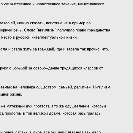
особое умственное и нравственное течение, наметившееся
езло ей, можно сказать, поистине не в пример со
оворную речь. Слово "нигилизм" получило право гражданства
 место в русской интеллектуальной жизни.
ла и стала жить за границей, где и засела так прочно, что,
 руку с борьбой за освобождение трудящихся классов от
гаемых на человека обществом, семьей, религией. Нигилизм
имной жизни.
т же мятежный дух протеста и то же одушевление, которые
да прологом в той великой драме, которая разыгралась
ни одной страны в мире, где бы религия имела так мало