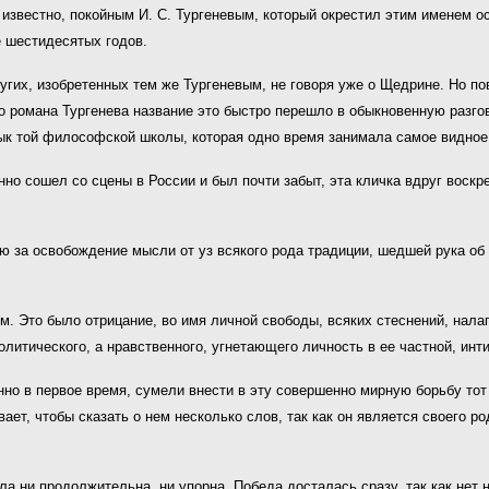
 известно, покойным И. С. Тургеневым, который окрестил этим именем 
е шестидесятых годов.
угих, изобретенных тем же Тургеневым, не говоря уже о Щедрине. Но пов
го романа Тургенева название это быстро перешло в обыкновенную разг
рлык той философской школы, которая одно время занимала самое видное
но сошел со сцены в России и был почти забыт, эта кличка вдруг воскрес
ою за освобождение мысли от уз всякого рода традиции, шедшей рука об
. Это было отрицание, во имя личной свободы, всяких стеснений, нала
олитического, а нравственного, угнетающего личность в ее частной, инт
нно в первое время, сумели внести в эту совершенно мирную борьбу то
ет, чтобы сказать о нем несколько слов, так как он является своего ро
ла ни продолжительна, ни упорна. Победа досталась сразу, так как нет 