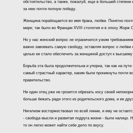
обстоятельство, а также, пожалуй, еще в большей степени
за нею почти полную победу.
Женщина порабощается во имя брака, любви. Понятно поэтом
мире; так было во Франции XVIII столетия и в эпоху Жорж С
Но у нас женский вопрос не ограничился узким требованием
важно завоевать самую свободу, оставляя вопрос о любви н
целью ее стало обеспечить за женщиной доступ к высшему
Борьба эта была продолжительна и упорна, так как на пути
самый страстный характер, каким были проникнуты почти в
правительство.
Ни один отец уже не грозится обрезать косу своей непокор
больше бежать ради этого из родительского дома, и ее дру
Нигилизм восторжествовал по всей линии, и ему не остаетс
- свобода мысли и развитая подруга жизни - были налицо. Н
то он легко может найти себе дело по вкусу.