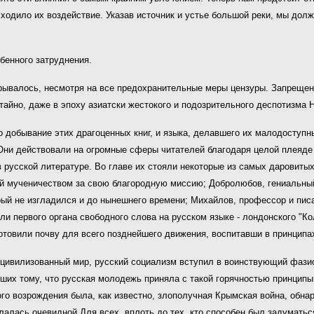
сходило их воздействие. Указав источник и устье большой реки, мы дол
бенного затруднения.
ывалось, несмотря на все предохранительные меры цензуры. Запрещенн
айно, даже в эпоху азиатски жестокого и подозрительного деспотизма 
о добывание этих драгоценных книг, и языка, делавшего их малодоступ
 Они действовали на огромные сферы читателей благодаря целой плеяде
 русской литературе. Во главе их стояли некоторые из самых даровитых
й мученичеством за свою благородную миссию; Добролюбов, гениальный
орый не изгладился и до нынешнего времени; Михайлов, профессор и пис
тели первого органа свободного слова на русском языке - лондонского "К
отовили почву для всего позднейшего движения, воспитавши в принципа
 цивилизованный мир, русский социализм вступил в воинствующий фазис 
вших тому, что русская молодежь приняла с такой горячностью принци
ого возрождения была, как известно, злополучная Крымская война, обн
алась очевидной Для всех, вплоть до тех, кто способен был задуматьс