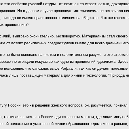
о это свойство русской натуры - относиться со страстностью, доходяще
рицания. Но в данном случае проповедь материализма не встречала ни
, никогда не имело нравственного влияния на общество. Что же касается
них проявлениях?
усилий, выиграно окончательно, бесповоротно. Материализм стал своего
ение от всяких религиозных предрассудков имело для всего дальнейшег
 что не было основано на чистом и положительном разуме, и это стремле
овершенно отрицали искусство как одно из проявлений идеализма. Здес
ое положение, что сапожник выше Рафаэля, так как он делает полезные 
лась лишь поставщицей матерьяла для химии и технологии. "Природа не х
угу России, это - в решении женского вопроса: он, разумеется, призна
ет, гостиная является в России единственным местом, где люди могут о
е ей положение в умственной жизни образованного дома много раньше, 