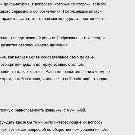
й до фанатизма, к вопросам, которые со стороны всякого
какого серьезного сопротивления. Потрясаемые алтари
 правительства, то что оно могло поделать против чисто
 рода господствующей религией образованного класса, и
о развития революционного движения.
ние, как нельзя более основательное само по себе,
ь отрицатели дошли до геркулесовых столпов,
вещи, тогда как картины Рафаэля решительно ни к чему не
рам, а лаборатория, и человек в ней работник",- говорил
л полную равноправность женщины с мужчиной.
бсуждать какие бы то ни было интересующие их вопросы.
чем возникает вопрос об ее общественном уравнении. Это