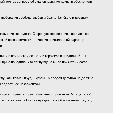
ьный толчок вопросу об эмансипации женщины и обеспечили
 требования свободы любви и брака. Так было в древнем
рать себе господина. Скоро русские женщины поняли, что
ской независимости, то борьба приняла иной характер:
е.
или в ней много доблести и героизма и придали ей тот
енщина победила, что принуждено было признать и само
и слушать какие-нибудь "курсы". Молодая девушка не должна
ы сделать ее независимой.
оицы его идеала, провозглашенного романом "Что делать?",
интеллигентный, а Россия нуждается в образованных людях,