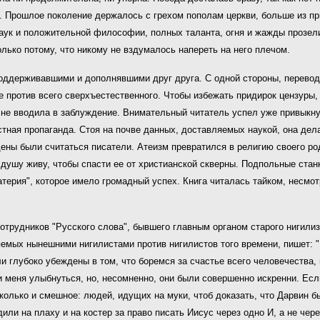
и. Прошлое поколение держалось с грехом пополам церкви, больше из п
ук и положительной философии, полных таланта, огня и жажды прозелит
лько потому, что никому не вздумалось напереть на него плечом.
оддерживавшими и дополнявшими друг друга. С одной стороны, перевод
 против всего сверхъестественного. Чтобы избежать придирок цензуры
 не вводила в заблуждение. Внимательный читатель успел уже привыкну
тная пропаганда. Стоя на почве данных, доставляемых наукой, она дел
ны были считаться писатели. Атеизм превратился в религию своего род
душу живу, чтобы спасти ее от христианской скверны. Подпольные станк
ерия", которое имело громадный успех. Книга читалась тайком, несмотр
сотрудников "Русского слова", бывшего главным органом старого нигил
ляемых нынешними нигилистами против нигилистов того времени, пишет: 
ыли глубоко убеждены в том, что боремся за счастье всего человечества
 меня улыбнуться, но, несомненно, они были совершенно искренни. Есл
колько и смешное: людей, идущих на муки, чтоб доказать, что Дарвин б
 на плаху и на костер за право писать Иисус через одно И, а не через д