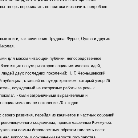
жны теперь перечислить ее притоки и означить подробнее
ые книги, как сочинения Прудона, Фурье, Оуэна и других
Николая.
ными для массы читающей публики, непосредственное
 блестящих популяризаторов социалистических идей,
 людей двух последних поколений: Н. Г. Чернышевский,
 публицист, ставший по нужде критиком, который умер 26
атель, осужденный на каторжные работы за речь к
олокола", - были заграничными выразителями и
х социализма целое поколение 70-х годов.
своего развития, перейдя из кабинетов и частных собраний
пы революционного социализма, провозглашенные Коммуной.
аружившая самым безжалостным образом гнилость всего
я над вопросом о сохранении целости государства.