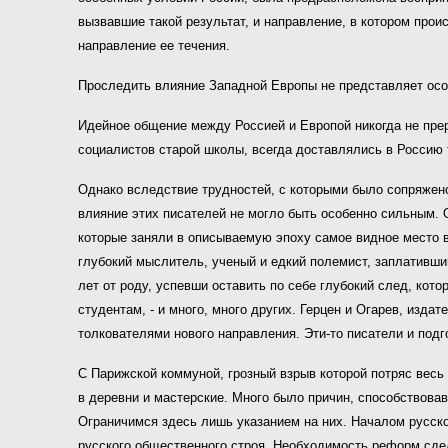
вызвавшие такой результат, и направление, в котором прои
направление ее течения.
Проследить влияние Западной Европы не представляет осо
Идейное общение между Россией и Европой никогда не прер
социалистов старой школы, всегда доставлялись в Россию т
Однако вследствие трудностей, с которыми было сопряжен
влияние этих писателей не могло быть особенно сильным.
которые заняли в описываемую эпоху самое видное место в
глубокий мыслитель, ученый и едкий полемист, заплативши
лет от роду, успевши оставить по себе глубокий след, кот
студентам, - и много, много других. Герцен и Огарев, изда
толкователями нового направления. Эти-то писатели и подг
С Парижской коммуной, грозный взрыв которой потряс весь
в деревни и мастерские. Много было причин, способствова
Ограничимся здесь лишь указанием на них. Началом русск
русского общественного строя. Необходимость реформ сдел