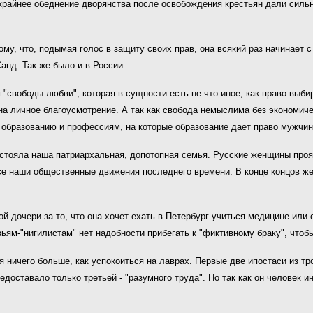
 крайнее обеднение дворянства после освобождения крестьян дали сил
у, что, подымая голос в защиту своих прав, она всякий раз начинает с
анд. Так же было и в России.
 "свободы любви", которая в сущности есть не что иное, как право выби
а личное благоусмотрение. А так как свобода немыслима без экономиче
 образованию и профессиям, на которые образование дает право мужчин
 стояла наша патриархальная, допотопная семья. Русские женщины прояв
се наши общественные движения последнего времени. В конце концов ж
ной дочери за то, что она хочет ехать в Петербург учиться медицине ил
зьям-"нигилистам" нет надобности прибегать к "фиктивному браку", чтоб
я ничего больше, как успокоиться на лаврах. Первые две ипостаси из тр
едоставало только третьей - "разумного труда". Но так как он человек 