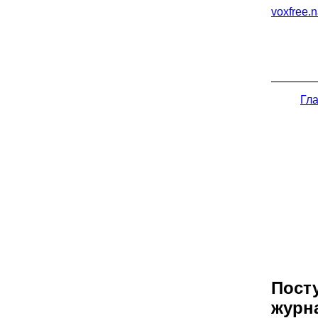
voxfree.n
Гл
Посту
журн