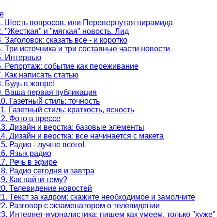
е
1. Шесть вопросов, или Перевернутая пирамида
. "Жесткая" и "мягкая" новость. Лид
. Заголовок: сказать все - и коротко
. Три источника и три составные части новости
5. Интервью
. Репортаж: событие как переживание
. Как написать статью
. Будь в жанре!
9. Ваша первая публикация
0. Газетный стиль: точность
1. Газетный стиль: краткость, ясность
2. Фото в прессе
3. Дизайн и верстка: базовые элементы
4. Дизайн и верстка: все начинается с макета
5. Радио - лучше всего!
6. Язык радио
7. Речь в эфире
8. Радио сегодня и завтра
9. Как найти тему?
20. Телевидение новостей
1. Текст за кадром: скажите необходимое и замолчите
2. Разговор с экзаменатором о телевидении
3. Интернет-журналистика: пишем как умеем, только "хуже"