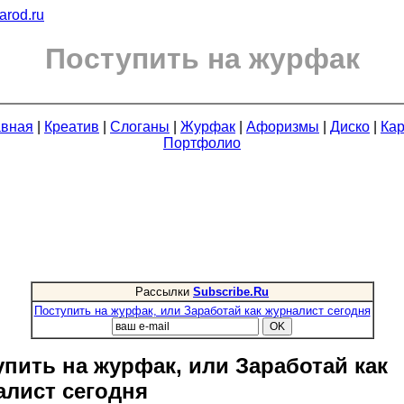
arod.ru
Поступить на журфак
авная
|
Креатив
|
Слоганы
|
Журфак
|
Афоризмы
|
Диско
|
Кар
Портфолио
Рассылки
Subscribe.Ru
Поступить на журфак, или Заработай как журналист сегодня
пить на журфак, или Заработай как
алист сегодня