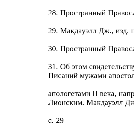
28. Пространный Правосл
29. Макдауэлл Дж., изд. ци
30. Пространный Правосл
31. Об этом свидетельст
Писаний мужами апосто
апологетами II века, на
Лионским. Макдауэлл Дж.
с. 29