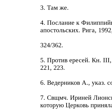
3. Там же.
4. Послание к Филиппийц
апостольских. Рига, 1992,
324/362.
5. Против ересей. Кн. III,
221, 223.
6. Ведерников А., указ. со
7. Свщмч. Ириней Лионск
которую Церковь приняла