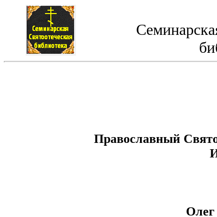
Семинарская
би
Православный Свято
И
Олег