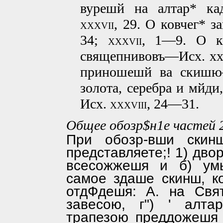
вурешй на алтар* ка
xxxvii,
29. О ковчег* 
34;
xxxvii,
1—9. О к
свящепнивовъ—Исх. хх
приношешй ва скишю
золота, серебра и мйд
Исх.
xxxviii,
24—31.
Общее обозр$н1е частей 
При обозр-вши скин
представляете;! 1) дв
всесожжешя и б) умы
самое здаше скинш, к
отдФдешя: А. на Свя
завесою, г") ' алт
трапезою преддожешя 