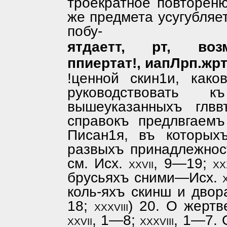
троекратное повтореню
же предмета усугубляе
побу-
ятдаетт, рт, воз
ппиертат!, иапЛрп.жрт
!ценной скин1и, как
руководствовать 
вышеуказанныхъ глв
справокъ предлвгаемъ
Писан1я, въ которых
развыхъ принадлежност
см. Исх.
xxvii,
9—19;
xx
брусьяхъ сними—Исх.
коль-яхъ скинш и дво
18;
xxxviii)
20. О жертв
xxvii,
1—8;
xxxviii,
1—7. 