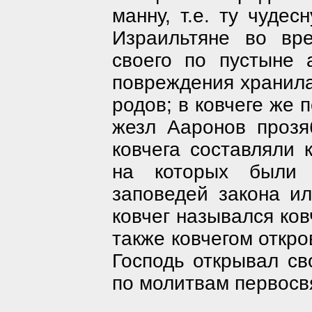
манну, т.е. ту чудес
Израильтяне во вре
своего по пустыне 
повреждения хранила
родов; в ковчеге же 
жезл Ааронов прозя
ковчега составляли 
на которых были 
заповедей закона ил
ковчег назывался ков
также ковчегом откро
Господь открывал св
по молитвам первосв