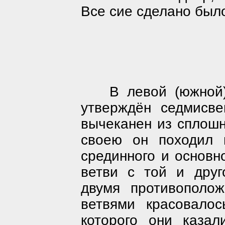
Все сие сделано было
В левой (южной
утверждён седмисв
вычеканен из сплош
своею он походил 
срединного и основн
ветви с той и дру
двумя противополо
ветвями красовалос
которого они каза