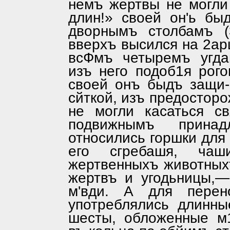
немъ жертвы не могли 
длин!» своей он'ь бы
дворнымъ столбамъ (
вверхъ высился на 2арш
всФмъ четыремъ угда
изъ него подоб1я рого
своей онъ быдъ защи
сйткой, изъ предосторо
не могли касаться св
подвижнымъ принад
относились горшки для 
его сгребашя, чаш
жертвенныхъ животных
жертвъ и угодьницы,—
м'вди. А для перен
употреблялись длинны
шесты, обложенные м1