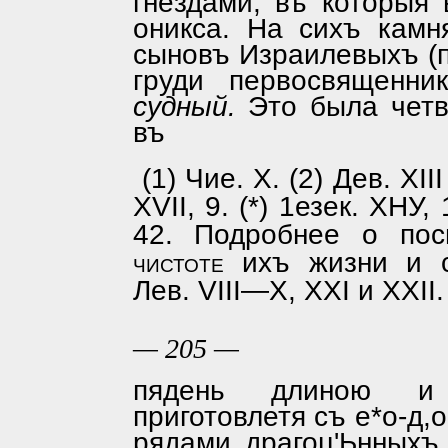
гнёздами, въ которыя
оникса. На сихъ кам
сыновъ Израилевыхъ (п
груди первосвященн
судный.
Это была четв
въ
(1) Чие. X. (2) Дев. XII
XVII, 9. (*) 1езек. ХНУ,
42. Подробнее о пос
чистоте
ихъ жизни и 
Лев. VIII—X, XXI и XXII.
— 205 —
пядень длиною и 
приготовлетя съ е*о-д,
рядами драгоц'Ьнныхъ