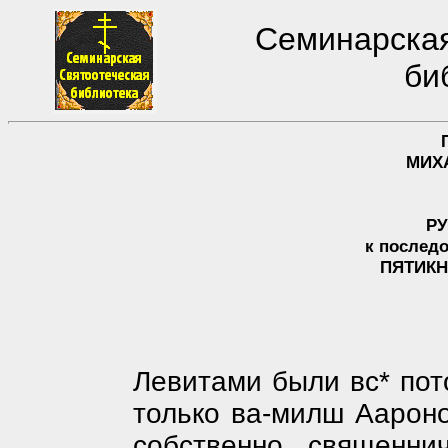
Семинарская
би
МИХ
Р
к послед
ПЯТИК
Левитами были вс* пот
только ва-милш Аароно
собственно священнич