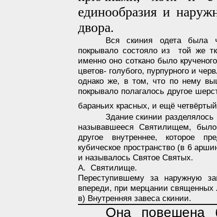
единообразия и наружн
двора.
Вся скиния одета была ч
покрывало состояло из
той же тк
именно оно соткано было крученого
цветов- голубого, пурпурного и чер
однако же, в том, что по нему в
покрывало полагалось другое шерст
бараньих красных, и ещё четвёртый
Здание скинии разделялось 
называвшееся Святилищем, было
другое внутреннее, которое пр
кубическое пространство (в 6 аршин
и называлось Святое Святых.
А.
Святилище.
Переступившему за наружную за
впереди, при мерцании священных л
в) Внутренняя завеса скинии.
Она повешена 