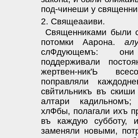
под-чинеши у священник
2. Свящеааиви.
Священниками были 
потомки Ааро­на.
алу
слФдующемъ: они
поддерживали посто
жертвен-ник'Ь все
поправляли каждодн
свйтильникъ въ скиши 
алтари кадильномъ;
хлФбы, полагали ихъ п
въ каждую субботу, 
заменяли новыми, пот