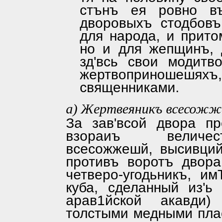
стънъ ея ровно в
дворовыхъ стодбовъ
для народа, и прито
но и для жепщинъ, 
зд'всь свои модитв
жертвоприноше
священниками.
а) Жертвеяникъ всесожж
За зав'всой двора пр
взораиъ величе­с
всесожжешй, высивци
противъ воротъ двора
четверо-угодьникъ, и
куба, сделанный из'ь 
арав1йской акавди
толстыми медными пла