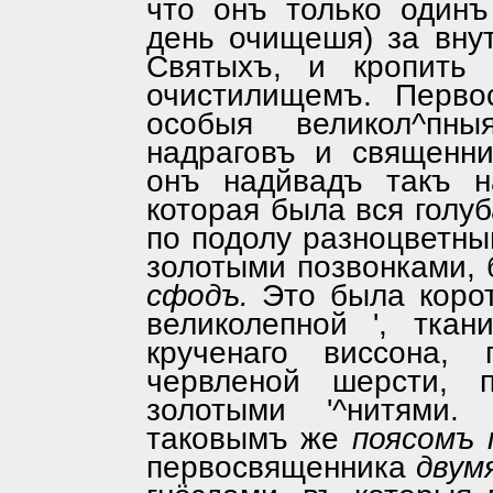
что онъ только одинъ
день очищешя) за вну
Святыхъ, и кропить
очистилищемъ. Перво
особыя великол^пн
надраговъ и священни
онъ надйвадъ такъ 
которая была вся голуб
по подолу разноцветн
золотыми позвонками, 
сфодъ.
Это была корот
великолепной ', ткан
крученаго виссона, 
червленой шерсти, 
золотыми '^нитями
таковымъ же
поясомъ 
первосвященника
двум