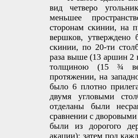
вид четверо угольник
меньшее пространс
сторонам скинии, на 
вершков, утверждено 
скинии, по 20-ти стол
раза выше (13 аршин 2 
толщиною (15 ¾ ве
протяжении, на западн
было 6 плотно прилег
двумя угловыми стол
отделаны были несра
сравнении с дворовыми
были из дорогого дер
акации); затем под каж