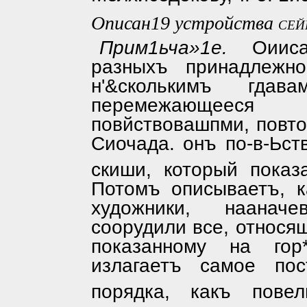
Описан19 устройства
се
Прим1ьча»1е.
Оииса
разныхъ принадлежно
н'&сколькимъ гда
перемежающееся
повйствовашпми, повто
Сиочада. онъ по-в-Ьст
скиши, который показ
Потомъ описываетъ, к
художники, наанач
соорудили все, относящ
показанному на гор
излагаетъ самое по
порядка, какъ пове