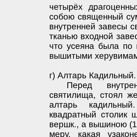
четырёх драгоценны
собою священный сум
внутренней завесы с
тканью входной завес
что усеяна была по 
вышитыми херувимам
г) Алтарь Кадильный.
Перед внутре
святилища, стоял же
алтарь кадильны
квадратный столик 
вершк., а вышиною (1
меру, какая узако