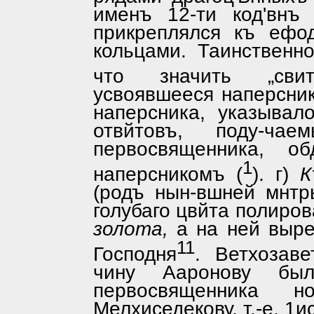
именъ 12-ти код'внъ
прикреплялся къ ефо
кольцами. Таин­ствен
что значить „сви
усвоявшееся наперсник
наперсника, указывал
отвйтовъ, поду-ча
первосвященника, о
1
наперсникомъ (
). г)
К
(родъ нын-вшней мнтр
голубаго цвйта поли­ро
золота,
а на ней выре
11
Господня
. Ветхозав
чину Ааронову был
первосвященника н
Мелхиседекову, т.-е. 1