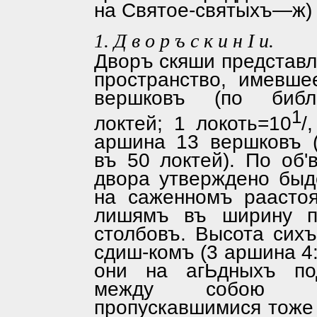
на Святое-святыхъ—ж) 
1.
Д в о р ъ с к и н I и.
Дворъ скяши представл
простран­ство, имевш
вершковъ (по библе
1
локтей; 1 локоть=10
/
аршина 13 вершковъ 
въ 50 локтей). По об
двора утверж­дено быд
на саженномъ раастоя
лишямъ въ ширину п
столбовъ. Высота сих
сдиш-комъ (3 аршина 4:
они на агЬдныхъ под
между собою се
пропускавшимися тоже 