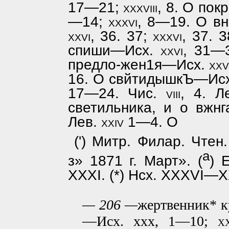
17—21;
xxxviii,
8. О по
—14;
xxxvi,
8—19. О вн
xxvi,
36. 37;
xxxvi,
37. 3
спиши—Исх.
xxvi,
31—
предло-жен1я—Исх.
xx
16. О свйтидышкЪ—Ис
17—24. Чис.
viii,
4. Л
светильника, и о вжн
Лев.
xxiv
1—4. О
(') Митр. Филар. Чтен
а
з» 1871 г. Март». (
) 
XXXI. (*) Нсх. XXXVI—XXX
— 206 —
жертвенник* к
—Исх. ххх, 1—10;
x