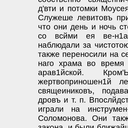
д'вти и потомки Моусе
Служеше левитовъ при
что они день и ночь с
со всйми ея ве-н1а
наблюдали за чистотою
также переносили на с
наго храма во время 
арав1йской. Кр
жертвоприношен1й л
свящеиниковъ, подав
дровъ и т. п. Впослйд
играли на инструме
Соломонова. Они так
закона, и были ближай