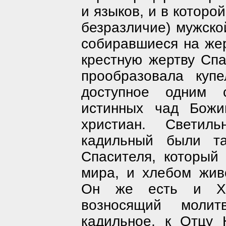
и языков, и в которой
безразличие) мужско
собиравшиеся на жер
крестную жертву Сп
прообразовала куп
доступное одним с
истинных чад Божии
христиан. Светил
кадильный были та
Спасителя, который
мира, и хлебом жив
Он же есть и Хо
возносящий молит
кадильное, к Отцу 