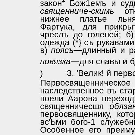
закон* Бож1емъ и суд
священниче-скимь
отн
нижнее платье ль
Фартука, для прикры
чреслъ до голеней; б
одежда (*} съ рукавами
в)
поясъ—
длинный и ра
повязка—
для славы и б
)
3. 'Велик! й пер
Первосвященничес
наследственное въ ст
поели Аарона переход
священничесшя
обяза
первосвященнику, кот
вс'Ьми бого-1 служеб
Особенное его преиму