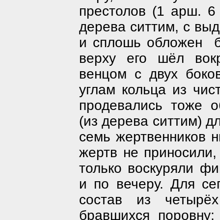
престолов (1 арш. 6
дерева ситтим, с вы
и сплошь обложен
верху его шёл вок
венцом с двух боко
углам кольца из чист
продевались тоже 
(из дерева ситтим) д
семь жертвенников н
жертв не приносили,
только воскуряли ф
и по вечеру. Для се
состав из четырёх
бравшихся поровну; 