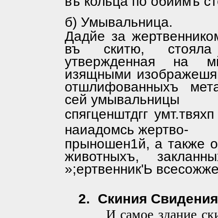
въ кольца по обйимъ с
б) Умывальница.
Дадйе за жертвеннико
въ скитю, стояла 
утвержденная на м
изящными изображешям
отшлифованныхъ мета
сей умывальницы
спягценштдгг умт.твяхп
наиадомсь жертво-
прыношен1й, а также 
животныхъ, заклан
»;ертвенник'Ь всесожже
2.
Скиния Свидения
И самое здание ск