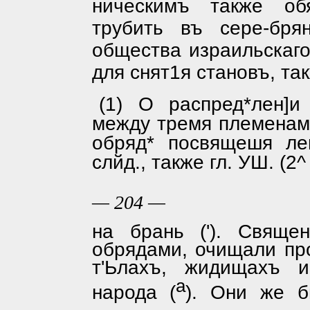
ническимъ также об
трубить въ сере-бр
общества израильскаго
для снят1я становъ, та
(1) О распред*лен]и
между тремя племенами
обряд* посвящешя ле
слйд., также гл. УШ. (2^
— 204 —
на брань ('). Свяще
обрядами, очища­ли пр
т'Ьлахъ, жидищахъ и
а
народа (
). Они же б