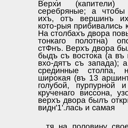
Верхи (капи­тели)
серебряные; а чтобы
ихъ, отъ вершинъ их
кото-рыя прибивались к
На столбахъ двора пов
тонкаго полотна) оп
стФнъ. Верхъ двора бы
быдъ съ востока (а въ
вхо-дятъ съ запада); 
срединные столпа, 
широкая (въ 13 аршин
голубой, пурпурной 
крученаго виссона, уз
верхъ двора былъ откр
видн'1'.лась и самая
тя на половину сво