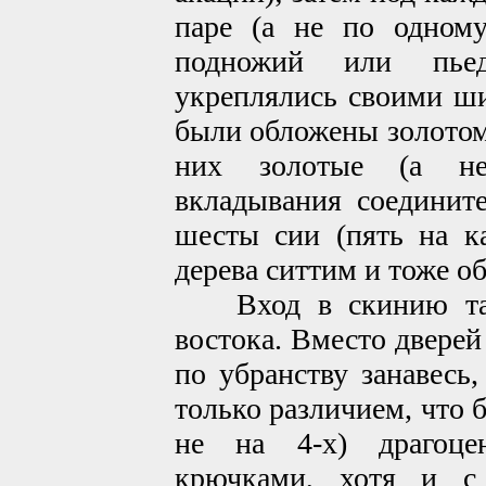
паре (а не по одному
подножий или пьед
укреплялись своими ш
были обложены золотом 
них золотые (а не
вкладывания соединит
шесты сии (пять на к
дерева ситтим и тоже о
Вход в скинию та
востока. Вместо дверей
по убранству занавесь,
только различием, что б
не на 4-х) драгоце
крючками, хотя и с