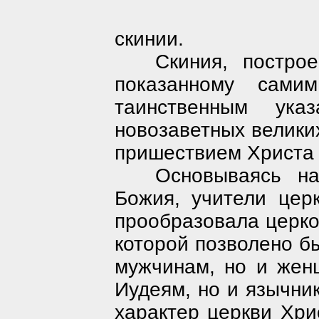
скинии.
Скиния, постро
показанному сами
таинственным ука
новозаветных велики
пришествием Христа 
Основываясь на
Божия, учители церк
прообразовала церков
которой позволено бы
мужчинам, но и жен
Иудеям, но и язычни
характер церкви Хри