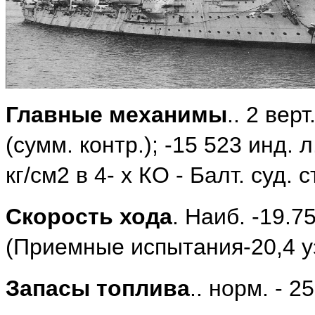
Главные механимы
.. 2 вер
(сумм. контр.); -15 523 инд. л.с
кг/см2 в 4- х КО - Балт. суд. 
Скорость хода
. Наиб. -19.75
(Приемные испытания-20,4 узл.
Запасы топлива
.. норм. - 25