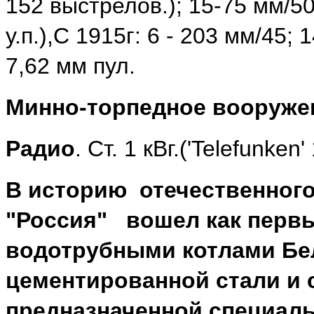
152 выстрелов.); 15-75 мм/50(
у.п.),С 1915г: 6 - 203 мм/45; 
7,62 мм пул.
Минно-торпедное вооруже
Радио
. Ст. 1 кВг.('Telefunken
В историю отечественног
"Россия" вошел как первы
водотрубными котлами Бел
цементированной стали и с
предназначенной специаль