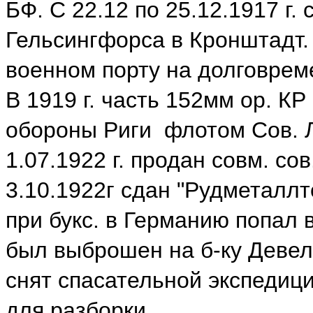
БФ. С 22.12 по 25.12.1917 г.
Гельсингфорса в Кронштадт. 
военном порту на долговрем
В 1919 г. часть 152мм ор. К
обороны Риги флотом Сов. Л
1.07.1922 г. продан совм. сов
3.10.1922г сдан "Рудметаллт
при букс. в Германию попал
был выброшен на б-ку Девел
снят спасательной экспедиц
для разборки.