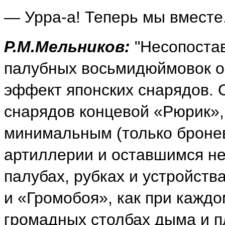
— Урра-а! Теперь мы вместе..
Р.М.Мельников:
"Несопостав
палубных восьмидюймовок о
эффект японских снарядов. 
снарядов концевой «Рюрик»,
минимальным (только броне
артиллерии и оставшимся н
палубах, рубках и устройств
и «Громобоя», как при кажд
громадных столбах дыма и п