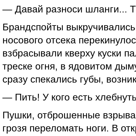
— Давай разноси шланги... 
Брандспойты выкручивались 
носового отсека перекинулос
взбрасывали кверху куски па
треске огня, в ядовитом ды
сразу спекались губы, возни
— Пить! У кого есть хлебнуть.
Пушки, отброшенные взрывам
грозя переломать ноги. В о