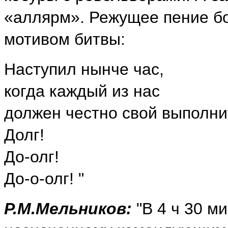
«аллярм». Режущее пение б
мотивом битвы:
Наступил нынче час,
когда каждый из нас
должен честно свой выполнит
Долг!
До-олг!
До-о-олг! "
Р.М.Мельников:
"В 4 ч 30 м