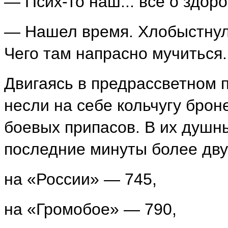
— Псих-то наш... все о здоро
— Нашел время. Хлобыстнул 
Чего там напрасно мучиться.
Двигаясь в предрассветном п
несли на себе кольчугу брон
боевых припасов. В их душн
последние минуты более дву
на «России» — 745,
на «Громобое» — 790,