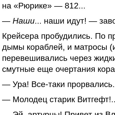
на «Рюрике» — 812...
—
Наши
... наши идут! — за
Крейсера пробудились. По п
дымы кораблей, и матросы (и
перевешивались через жидки
смутные еще очертания кора
— Ура! Все-таки прорвались.
— Молодец старик Витгефт!.
— Эй, артурцы! Привет из Вл