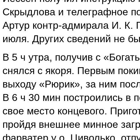
Скрыдлова и телеграфное п
Артур контр-адмирала И. К. 
июля. Других сведений не бы
В 5 ч утра, получив с «Богат
снялся с якоря. Первым поки
выходу «Рюрик», за ним пос
В 6 ч 30 мин построились в 
свое место концевого. Приго
пройдя внешнее минное заг
фарватер у о. Циволько, от