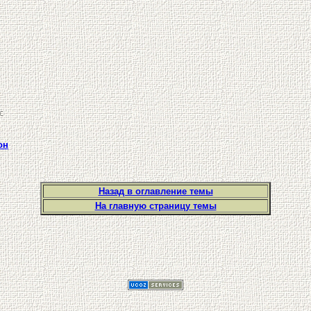
:
он
Назад в оглавление темы
На главную страницу темы