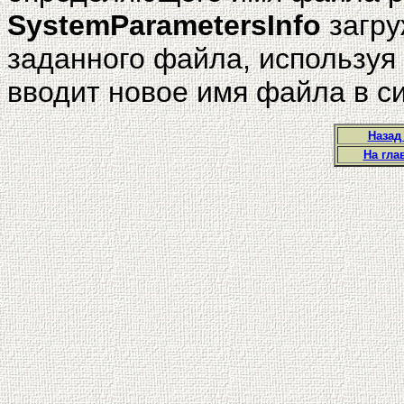
SystemParametersInfo
загру
заданного файла, используя 
вводит новое имя файла в с
Назад
На гла