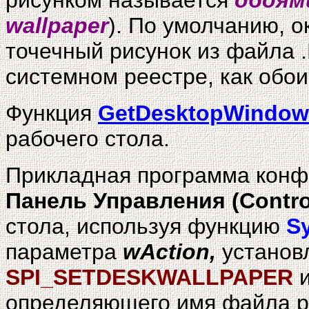
рисунком называется
обоям
wallpaper
). По умолчанию, о
точечный рисунок из файла 
системном реестре, как обои
Функция
GetDesktopWindow
рабочего стола.
Прикладная программа конфи
Панель Управления (Contro
стола, используя функцию
S
параметра
wAction,
установ
SPI_SETDESKWALLPAPER
определяющего имя файла ра