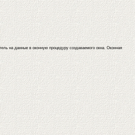
тель на данные в оконную процедуру создаваемого окна. Оконная