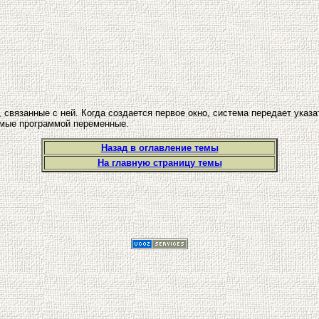
вязанные с ней. Когда создается первое окно, система передает указа
емые программой переменные.
Назад в оглавление темы
На главную страницу темы