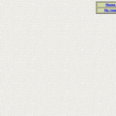
Назад
На гла