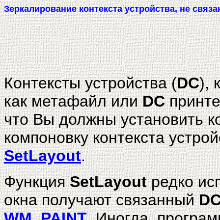
Зеркалирование контекста устройства, не связа
Контексты устройства (
DC
),
как метафайл или
DC
принте
что Вы должны установить к
компоновку контекста устро
SetLayout
.
Функция
SetLayout
редко исп
окна получают связанный
D
WM_PAINT
. Иногда, програ