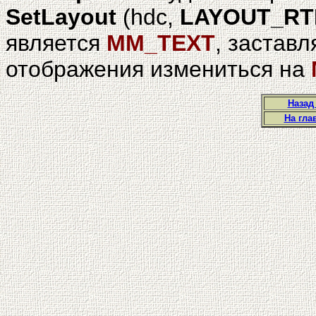
SetLayout
(hdc,
LAYOUT_RT
является
MM_TEXT
, застав
отображения измениться на
Назад
На гла