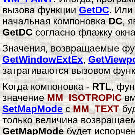
вызова функции
GetDC
. Или
начальная компоновка
DC
, 
GetDC
согласно флажку окн
Значения, возвращаемые ф
GetWindowExtEx
,
GetViewp
затрагиваются вызовом фун
Когда компоновка -
RTL
, фу
значение
MM_ISOTROPIC
вм
SetMapMode
с
MM_TEXT
буд
только величина возвращаем
GetMapMode
будет испорчен