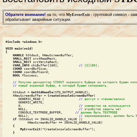
Обратите внимание!
на то, что
MyErrorExit
- групповой символ - за
обрабатывает аварийные ситуации.
#
include
 <
windows
.
h
>

VOID
main
(
void
HANDLE
 hStdout, hNewScreenBuffer;

SMALL_RECT
 srctReadRect;

SMALL_RECT
 srctWriteRect;

CHAR_INFO
 chiBuffer[160]; 		
//
[2][80];
COORD
 coordBufSize;

COORD
 coordBufCoord;

BOOL
 fSuccess;

//
Получим дескриптор STDOUT экранного буфера из которого будем коп
//
новый экранный буфер, в который будем копировать.
    hStdout = 
GetStdHandle
(STD_OUTPUT_HANDLE);

    hNewScreenBuffer = 
CreateConsoleScreenBuffer
(

       GENERIC_READ |           	
//
доступ к чтению/записи
       GENERIC_WRITE,

       0,                       	
//
совместно не используется
       NULL,                    	
//
атрибутов защиты нет
       CONSOLE_TEXTMODE_BUFFER,       
//
должен быть TEXTMODE
       NULL);                   	
//
зарезервирован, должен быть 
if
 (hStdout == INVALID_HANDLE_VALUE ||

            hNewScreenBuffer == INVALID_HANDLE_VALUE)

MyErrorExit
("CreateConsoleScreenBuffer");
