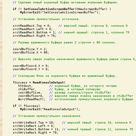
//
Сделаем новый экранный буфер активным экранным буфером.
if
 (
!
SetConsoleActiveScreenBuffer
(hNewScreenBuffer) )

MyErrorExit
("SetConsoleActiveScreenBuffer");

// 
Установим прямоугольник источника.
    srctReadRect.Top = 0;    
//
верхний левый: строчка 0, колонка 0
    srctReadRect.Left = 0;

    srctReadRect.Bottom = 1; 
//
нижний правый: строчка 1, колонка 79
    srctReadRect.Right = 79;

//
Размер временного буфера равен 2 строчки x 80 колонок.
    coordBufSize.Y = 2;

    coordBufSize.X = 80;

//
Верхняя левая ячейка назначения временного буфера равна строка 0
    coordBufCoord.X = 0;

    coordBufCoord.Y = 0;

//
Скопируем блок из экранного буфера во временный буфер.
    fSuccess = 
ReadConsoleOutput
(

       hStdout,        	
//
экранный буфер, из которого читаем
       chiBuffer,      	
//
буфер, в который копируем
       coordBufSize,   	
//
размер колонки/строки chiBuffer
       coordBufCoord,  	
//
верхняя левая ячейка назначения в chiBuffer
&
srctReadRect); 	
//
источниковый прямоугольник экранного буфера
if
 (
!
 fSuccess)

MyErrorExit
("ReadConsoleOutput");

//
Установим прямоугольник назначения.
    srctWriteRect.Top = 10;    
//
верхний левый: строка 10, колонка 0
    srctWriteRect.Left = 0;

    srctWriteRect.Bottom = 11; 
//
нижний правый: строка 11, колонка 79
    srctWriteRect.Right = 79;
