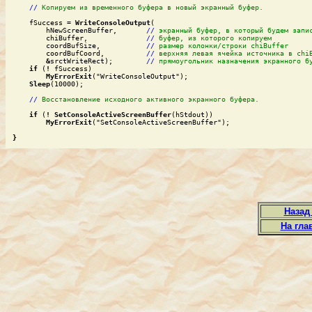
//
Копируем из временного буфера в новый экранный буфер.
    fSuccess = 
WriteConsoleOutput
(

        hNewScreenBuffer, 	
//
экранный буфер, в который будем запи
        chiBuffer,        	
//
буфер, из которого копируем
        coordBufSize,     	
//
размер колонки/строки chiBuffer
        coordBufCoord,    	
//
верхняя левая ячейка источника в chi
&
srctWriteRect);  	
//
прямоугольник назначения экранного б
if
 (
!
 fSuccess)

MyErrorExit
("WriteConsoleOutput");

Sleep
(10000);

//
Восстановление исходного активного экранного буфера.
if
 (
!
SetConsoleActiveScreenBuffer
(hStdout))

MyErrorExit
("SetConsoleActiveScreenBuffer");

}
Назад
На гла