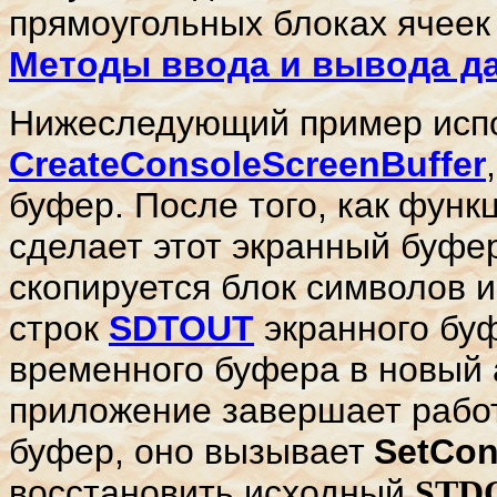
прямоугольных блоках ячеек 
Методы ввода и вывода д
Нижеследующий пример исп
CreateConsoleScreenBuffer
буфер. После того, как
функ
сделает этот экранный буфе
скопируется блок символов и
строк
SDTOUT
экранного буф
временного буфера в новый 
приложение завершает работ
буфер, оно вызывает
SetCon
восстановить исходный
STD