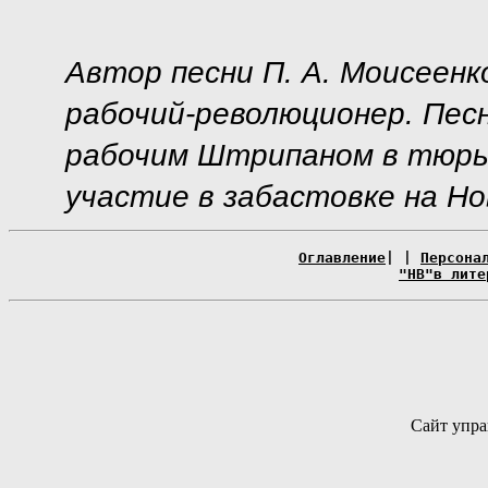
Автор песни П. А. Моисеенко
рабочий-революционер. Песн
рабочим Штрипаном в тюрьм
участие в забастовке на Но
Оглавление
| |
Персона
"НВ"в лите
Сайт упра