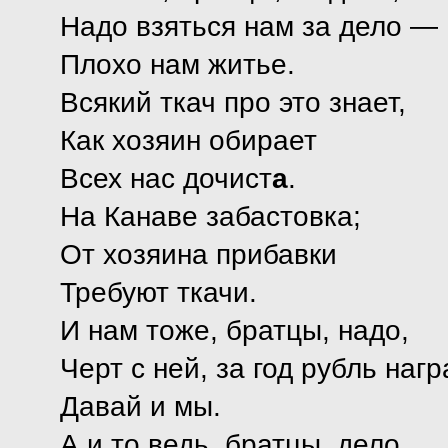
Надо взяться нам за дело —
Плохо нам житье.
Всякий ткач про это знает,
Как хозяин обирает
Всех нас дочист
а
.
На Канаве забастовка;
От хозяина прибавки
Требуют ткачи.
И нам тоже, братцы, надо,
Черт с ней, за год рубль нагр
Давай и мы.
А и то ведь, братцы, дело,