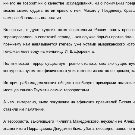
ничего не говорит ни о качестве исследования, ни о понимании пре
можно смело судить по интервью с ней. Михаилу Поздняеву, бравш
саморазоблачилась полностью.
Во-первых, в духе худших школ советологии Россия опять прово
тиражировалась в советский период – как оружие борьбы против больш
прежнему нам навязывается (теперь уже устами американского исто
Гейфман льет воду на мельницу И. Шафаревича.
Политический террор существует ровно столько, сколько существу
конкурента путем его физического уничтожения известно со времен, к
История рабовладельческих обществ изобилует примерами политичес
месяцев самого Гауматы семью террористами.
А чем, интересно, было покушение на афинских правителей Гиппия и 
ставили им памятники.
А террориста, заколовшего Филиппа Македонского, неужели не Алек
знаменитого Пирра царица Деидамия была убита, очевидно, вовсе не 