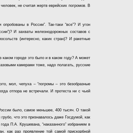
 человек, не считая жертв еврейских погромов. В
 опробованы в России”. Так-таки “все”? И угон
оссии”)? И захваты железнодорожных составов с
осольств (интересно, каких стран)? И ракетные
 каком городе это было и в каком году? А может
газовыми камерами тоже, надо полагать, русские
это, мол, чепуха – “погромы – это безобразные
огда отпора не встречали. И протеста ни с чьей
 России было, самое меньшее, 400 тысяч. О такой
и грубо, что это признавалось даже Госдумой, как
года П.А. Крушевана, “наказанного” избранием в
н, как раз проявление той самой прискорбной