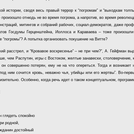
й истории, сводя весь правый террор к “погромам” и “выходкам толпы
 произошло отнюдь не во время погрома, а напротив, во время револю
онстраций, митингов и собраний рабочих, социал-демократов, даже пр
атов Госдумы Герценштейна, Иоллоса и Караваева – тоже произошли
е “погромы”? А попытка организовать покушение на Витте?
кий расстрел, и “Кровавое воскресенье” – не при чем?”, А. Гейфман вы
ше, чем Распутин, игры с Востоком, желтые занавески, столоверчение,
он совершенно потерян, ему не на что опереться. Тогда и возникает 
под ним сочится кровь, неважно чья, убийцы или его жертвы”. Во-первых
изительно. Особенно, когда речь идет о таком концептуальном, программ
:
н глядеть спокойно
ри родной,
ажданин достойный