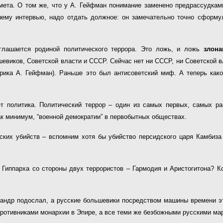
дмета. О том же, что у А. Гейфман понимание заменено предрассудкам
ему интервью, надо отдать должное: он замечательно точно сформу
зглашается родиной политического террора. Это ложь, и ложь
злона
евиков, Советской власти и СССР. Сейчас нет ни СССР, ни Советской в
рика А. Гейфман). Раньше это был антисоветский миф. А теперь како
ет политика. Политический террор – один из самых первых, самых ра
ак минимум, “военной демократии” в первобытных обществах.
ких убийств – вспомним хотя бы убийство персидского царя Камбиза 
Гиппарха со стороны двух террористов – Гармодия и Аристогитона? Кс
сандр подослал, а русские большевики посредством машины времени э
противниками монархии в Эпире, а все теми же безбожными русскими ма