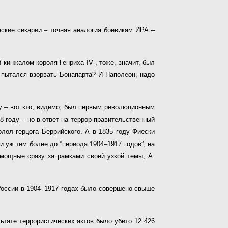
ские сикарии – точная аналогия боевикам ИРА –
кинжалом короля Генриха IV , тоже, значит, был
пытался взорвать Бонапарта? И Наполеон, надо
у – вот кто, видимо, был первым революционным
 году – но в ответ на террор правительственный
олол герцога Беррийского. А в 1835 году Фиески
и уж тем более до “периода 1904–1917 годов”, на
омощные сразу за рамками своей узкой темы, А.
 России в 1904–1917 годах было совершено свыше
ьтате террористических актов было убито 12 426