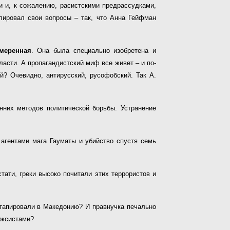
и и, к сожалению, расистскими предрассудками,
лировал свои вопросы – так, что Анна Гейфман
меренная
. Она была специально изобретена и
ласти. А пропагандистский миф все живет – и по-
й? Очевидно, антирусский, русофобский. Так А.
нних методов политической борьбы. Устранение
агентами мага Гауматы и убийство спустя семь
тати, греки высоко почитали этих террористов и
тапировали в Македонию? И правнучка печально
рксистами?