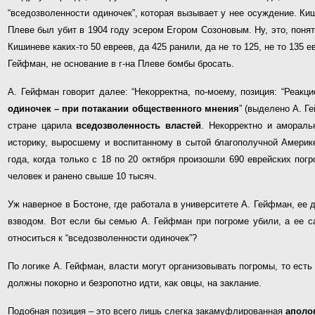
“вседозволенности одиночек”, которая вызывает у нее осуждение. Ки
Плеве был убит в 1904 году эсером Егором Созоновым. Ну, это, поня
Кишиневе каких-то 50 евреев, да 425 ранили, да не то 125, не то 135 е
Гейфман, не основание в г-на Плеве бомбы бросать.
А. Гейфман говорит далее: “Некорректна, по-моему, позиция: “Реакц
одиночек – при потакании общественного мнения
” (выделено А. Г
стране царила
вседозволенность властей
. Некорректно и амораль
историку, выросшему и воспитанному в сытой благополучной Америке
года, когда только с 18 по 20 октября произошли 690 еврейских по
человек и ранено свыше 10 тысяч.
Уж наверное в Бостоне, где работала в университете А. Гейфман, ее
взводом. Вот если бы семью А. Гейфман при погроме убили, а ее са
относиться к “вседозволенности одиночек”?
По логике А. Гейфман, власти могут организовывать погромы, то ест
должны покорно и безропотно идти, как овцы, на заклание.
Подобная позиция – это всего лишь слегка закамуфлированная
аполо