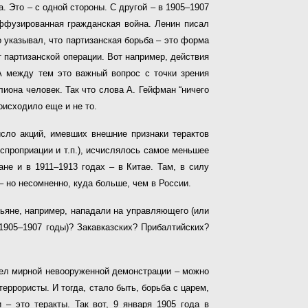
а. Это – с одной стороны. С другой – в 1905–1907
ффузированная гражданская война. Ленин писал
 указывал, что партизанская борьба – это форма
т партизанской операции. Вот например, действия
А между тем это важный вопрос с точки зрения
иона человек. Так что слова А. Гейфман “ничего
оисходило еще и не то.
исло акций, имевших внешние признаки терактов
спроприации и т.п.), исчислялось самое меньшее
не и в 1911–1913 годах – в Китае. Там, в силу
– но несомненно, куда больше, чем в России.
стьяне, например, нападали на управляющего (или
 1905–1907 годы)? Закавказских? Прибалтийских?
трел мирной невооруженной демонстрации – можно
террористы. И тогда, стало быть, борьба с царем,
– это теракты. Так вот, 9 января 1905 года в