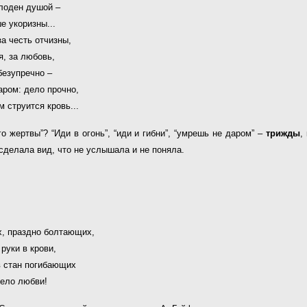
олоден душой –
е укоризны...
за честь отчизны,
, за любовь,
безупречно –
аром: дело прочно,
м струится кровь...
о жертвы”? “Иди в огонь”, “иди и гибни”, “умрешь не даром” –
трижды
,
 сделала вид, что не услышала и не поняла.
, праздно болтающих,
руки в крови,
в стан погибающих
дело любви!