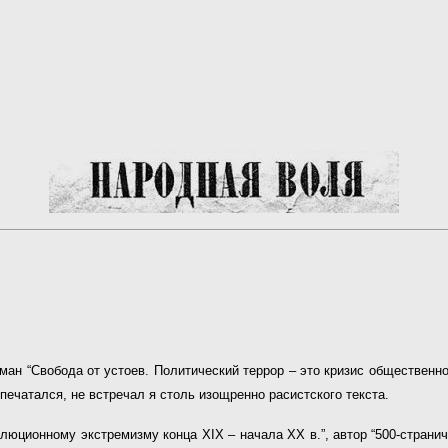
ман “Свобода от устоев. Политический террор – это кризис общественн
печатался, не встречал я столь изощренно расистского текста.
люционному экстремизму конца XIX – начала XX в.”, автор “500-странич