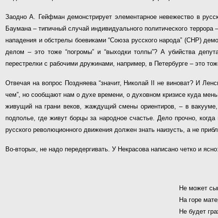
Заодно А. Гейфман демонстрирует элементарное невежество в русско
Баумана – типичный случай индивидуального политического террора –
нападения и обстрелы боевиками “Союза русского народа” (СНР) дем
делом – это тоже “погромы” и “выходки толпы”? А убийства депут
перестрелки с рабочими дружинами, например, в Петербурге – это тож
Отвечая на вопрос Поздняева “значит, Николай II не виноват? И Ленс
чем”, но сообщают нам о духе времени, о духовном кризисе куда мень
живущий на грани веков, жаждущий смены ориентиров, – в вакууме, 
подполье, где живут борцы за народное счастье. Дело прочно, когда 
русского революционного движения должен знать наизусть, а не прибл
Во-вторых, не надо передергивать. У Некрасова написано четко и ясно
Не может сы
На горе мате
Не будет гр