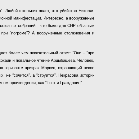
”. Любой школьник знает, что убийство Николая
ционной манифестации. Интересно, а вооруженные
офсоюзных собраний – что было для СНР обычным
 при “погроме”? А вооруженные столкновения и
дает более чем показательный ответ: “Они – “при
 кокаин и повальное чтение Арцыбашева. Человек,
на горизонте призрак Маркса, охраняющий некое
, не “сочится”, а “струится”. Некрасова историк
ном произведении, как “Поэт и Гражданин”.