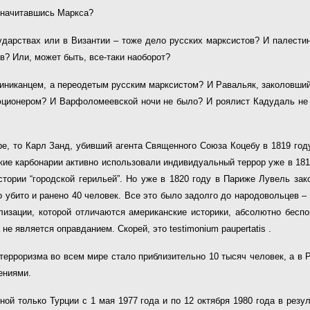
, начитавшись Маркса?
ударствах или в Византии – тоже дело русских марксистов? И палестин
в? Или, может быть, все-таки наоборот?
иниканцем, а переодетым русским марксистом? И Равальяк, заколовший 
юционером? И Варфоломеевской ночи не было? И роялист Кадудаль не 
е, то Карл Занд, убивший агента Священного Союза Коцебу в 1819 год
кие карбонарии активно использовали индивидуальный террор уже в 1818
стории “городской герильей”. Но уже в 1820 году в Париже Лувель зак
убито и ранено 40 человек. Все это было задолго до народовольцев – 
лизации, которой отличаются американские историки, абсолютно бесп
не является оправданием. Скорей, это testimonium paupertatis .
 терроризма во всем мире стало приблизительно 10 тысяч человек, а в
ениями.
 только Турции с 1 мая 1977 года и по 12 октября 1980 года в резул