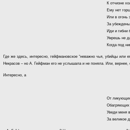
К отчизне х
Ему нет горш
Или в огонь 
За убежденья
Иди и гибни 
Умрешь не д
Когда под ни
Где же здесь, интересно, гейфмановское “неважно чья, убийцы или ег
Некрасов – но А. Гейфман его не услышала и не поняла. Или, вернее,
Интересно, а
От ликующих
Обагряющих 
Уведи меня 
За великое 