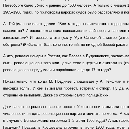
Петербурге было убито и ранено до 4600 человек. А только с января 
1905–1908 годах, по приговорам царских судов было расстреляно и п
А. Гейфман заявляет далее: “Все методы политического терроризма
самолетов? И захват океанских пассажирских лайнеров и паромов (
заложниками? И газовые атаки (как у “Аум Синрикё”) в метро (инте
обстрелы? (Кибальчич был, конечно, гений, но ни одной боевой ракеты 
А что, революционеры в России, как Басаев в Буденновске, захватыв
быть, революционеры загоняли целые села в церкви и сжигали их (ка
революционеры придумали и опробовали еще до 17-го года?
Показательно, что когда М. Поздняев спрашивает у А. Гейфман о т
выходки толпы. И они вызывали протест, встречали отпор”. Ну да. А
стороны не вызывали. Даже со стороны самих полицейских.
Да и насчет погромов не все так просто. У кого-то они вызывали про
численности ни одна революционная партия и мечтать не могла. А как 
в случае с Белостокским погромом 1–3 июля 1906 года)? А как насче
Госдуму? Правда, в Крушевана стрелял в июне 1903 года, мстя з