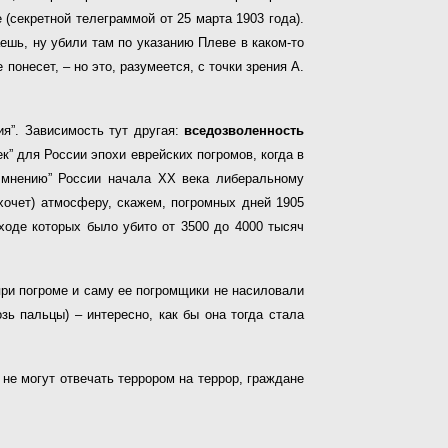
(секретной телеграммой от 25 марта 1903 года).
ешь, ну убили там по указанию Плеве в каком-то
 понесет, – но это, разумеется, с точки зрения А.
ия”. Зависимость тут другая:
вседозволенность
к” для России эпохи еврейских погромов, когда в
у мнению” России начала XX века либеральному
хочет) атмосферу, скажем, погромных дней 1905
ходе которых было убито от 3500 до 4000 тысяч
при погроме и саму ее погромщики не насиловали
ь пальцы) – интересно, как бы она тогда стала
 не могут отвечать террором на террор, граждане