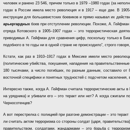
человек и ранено 23 546, причем только в 1979 –1980 годах (за непол
годах в России имела место революция и в 1917 – еще две. В 1905
инструкции для большевистских боевиков и прямо называл их действи
арьергардных
боев при отступлении революции. Похоже, А. Гейфман 
отряда Котовского в 1905–1907 годах – это террористическая деят
приводимых А. Гейфман для сравнения цифр, поскольку только в Биаф
подобного в те годы ни в одной стране не происходило”, строго говор
Кстати, как раз в 1910–1917 годах в Мексике имели место революц
(политические убийства, покушения, нападения на правительственные
180 тысячами, а число погибших, по разным данным, составило от 
восточной специфики и понятных трудностей с подсчетом населения, в
Интересно также, когда А. Гейфман считала террористические акты в 
на урядника) и убивали его – это теракт или нет? А когда сжигали 
Черносотенцев?
А вот перестрелка с полицией при разгоне демонстрации – это терак
ли считать актом терроризма со стороны солдат (царя, правительства)
правительством, солдатами, жандармами – это борьба с терроризм