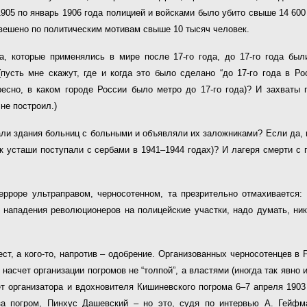
1905 по январь 1906 года полицией и войсками было убито свыше 14 600
овешено по политическим мотивам свыше 10 тысяч человек.
, которые применялись в мире после 17-го года, до 17-го года были
пусть мне скажут, где и когда это было сделано “до 17-го года в Р
ресно, в каком городе России было метро до 17-го года)? И захваты п
не построил.)
али здания больниц с больными и объявляли их заложниками? Если да, в
к усташи поступали с сербами в 1941–1944 годах)? И лагеря смерти с 
ерроре ультраправом, черносотенном, та презрительно отмахивается: 
 нападения революционеров на полицейские участки, надо думать, ник
тест, а кого-то, напротив – одобрение. Организованных черносотенцев в
насчет организации погромов не “толпой”, а властями (иногда так явно 
т организатора и вдохновителя Кишиневского погрома 6–7 апреля 1903 
а погром, Пинхус Дашевский – но это, судя по интервью А. Гейфма