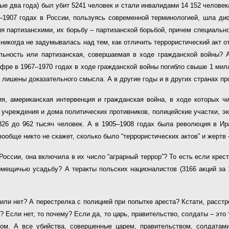
ные два года) был убит 5241 человек и стали инвалидами 14 152 человек
–1907 годах в России, пользуясь современной терминологией, шла ди
я партизанскими, их борьбу – партизанской борьбой, причем специально
никогда не задумывалась над тем, как отличить террористический акт о
ельность или партизанская, совершаемая в ходе гражданской войны? 
ре в 1967–1970 годах в ходе гражданской войны погибло свыше 1 милл
я, лишены доказательного смысла. А в другие годы и в других странах пр
ия, американская интервенция и гражданская война, в ходе которых ч
 учреждения и дома политических противников, полицейские участки, эк
826 до 962 тысяч человек. А в 1905–1908 годах была революция в Ира
ообще никто не скажет, сколько было “террористических актов” и жертв 
России, она включила в их число “аграрный террор”? То есть если кре
помещичью усадьбу? А теракты польских националистов (3166 акций за
т или нет? А перестрелка с полицией при попытке ареста? Кстати, расс
? Если нет, то почему? Если да, то царь, правительство, солдаты – это 
ом. А все убийства, совершенные царем, правительством, солдатами 