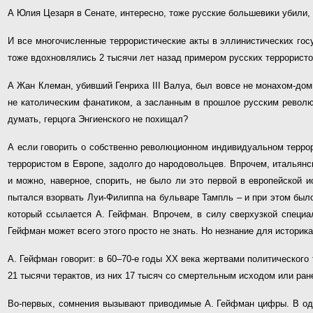
А Юлия Цезаря в Сенате, интересно, тоже русские большевики убили
И все многочисленные террористические акты в эллинистических гос
тоже вдохновлялись 2 тысячи лет назад примером русских террористо
А Жан Клеман, убивший Генриха III Валуа, был вовсе не монахом-дом
не католическим фанатиком, а засланным в прошлое русским револ
думать, герцога Энгиенского не похищал?
А если говорить о собственно революционном индивидуальном террор
террористом в Европе, задолго до народовольцев. Впрочем, итальянс
и можно, наверное, спорить, не было ли это первой в европейской и
пытался взорвать Луи-Филиппа на бульваре Тампль – и при этом было 
который ссылается А. Гейфман. Впрочем, в силу сверхузкой специа
Гейфман может всего этого просто не знать. Но незнание для историка 
А. Гейфман говорит: в 60–70-е годы XX века жертвами политического
21 тысячи терактов, из них 17 тысяч со смертельным исходом или ран
Во-первых, сомнения вызывают приводимые А. Гейфман цифры. В одной