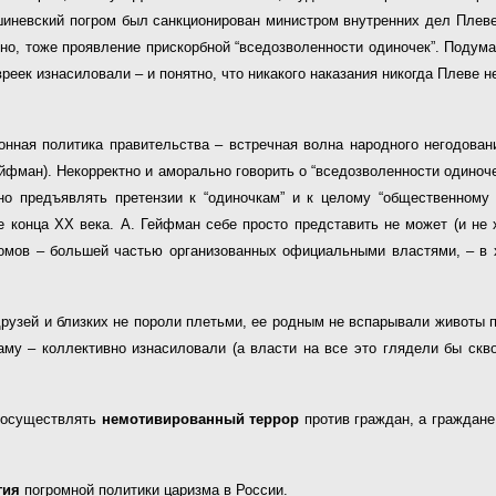
шиневский погром был санкционирован министром внутренних дел Плеве 
тно, тоже проявление прискорбной “вседозволенности одиночек”. Подума
вреек изнасиловали – и понятно, что никакого наказания никогда Плеве не
ионная политика правительства – встречная волна народного негодован
ейфман). Некорректно и аморально говорить о “вседозволенности одиноче
но предъявлять претензии к “одиночкам” и к целому “общественном
 конца XX века. А. Гейфман себе просто представить не может (и не 
громов – большей частью организованных официальными властями, – в 
 друзей и близких не пороли плетьми, ее родным не вспарывали животы 
му – коллективно изнасиловали (а власти на все это глядели бы сквоз
ь осуществлять
немотивированный террор
против граждан, а граждане
гия
погромной политики царизма в России.