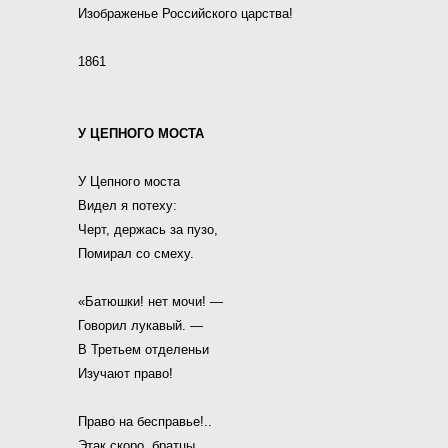
Изображенье Российского царства!
1861
У ЦЕПНОГО МОСТА
У Цепного моста
Видел я потеху:
Черт, держась за пузо,
Помирал со смеху.
«Батюшки! нет мочи! —
Говорил лукавый. —
В Третьем отделеньи
Изучают право!
Право на бесправье!..
Этак скоро, братцы,