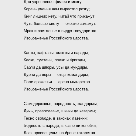
Для укрепленья филея и мозгу
Корень ученья нам вырастил розгу;
Книг лишних нету, читай что прикажут;
Чуть больше свету — окошко замажут.
Мрак и растленье в вид
а
х государства —
Изображенье Российского царства.
Канты, кафтаны, смотры и парады,
Каски, султаны, полки и бригады,
Сабли да шпоры, усы да мундиры,
Дурни да воры — отцы-командиры;
Поле сраженья — арена мытарства —
Изображенье Российского царства.
Самодержавье, народность, жандармы,
Дичь, православье, шинки да казармы;
Тесно свободе, в законах лазейки;
Бедность в народе, в казне ни копейки;
Лоск просвещенья на броне татарства –