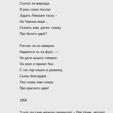
Считал за мироеда
И рать свою послал
Задать Левошке таску –
На Черные моря...
Сказать вам, детки, сказку
Про белого царя?
Расчел ли он неверно,
Надеялся ль на фукс, —
Но дело вышло скверно:
Он взял и принял Nux.
С тех пор пошло в развязку,
Сынку благодаря...
Ужо скажу вам сказку
Про красного царя!
1859
*Louis русские нередко переводят – Лёв (прим. автора)