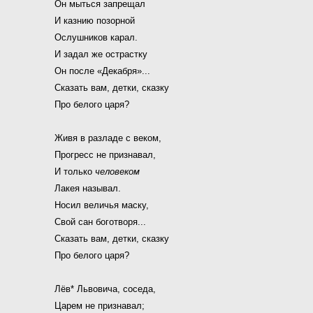
Он мыться запрещал
И казнию позорной
Ослушников карал.
И задал же острастку
Он после «Декабря»...
Сказать вам, детки, сказку
Про белого царя?
Живя в разладе с веком,
Прогресс не признавал,
И только
человеком
Лакея называл.
Носил величья маску,
Свой сан боготворя...
Сказать вам, детки, сказку
Про белого царя?
Лёв* Львовича, соседа,
Царем не признавал;