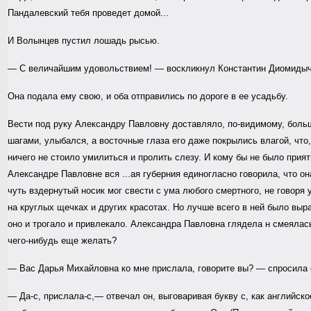
Пандалевский тебя проведет домой...
И Волынцев пустил лошадь рысью.
— С величайшим удовольствием! — воскликнул Константин Диомидыч
Она подала ему свою, и оба отправились по дороге в ее усадьбу.
Вести под руку Александру Павловну доставляло, по-видимому, бол
шагами, улыбался, а восточные глаза его даже покрылись влагой, что
ничего не стоило умилиться и пролить слезу. И кому бы не было при
Александре Павловне вся ...ая губерния единогласно говорила, что она
чуть вздернутый носик мог свести с ума любого смертного, не говоря 
на круглых щечках и других красотах. Но лучше всего в ней было выр
оно и трогало и привлекало. Александра Павловна глядела н смеялась
чего-нибудь еще желать?
— Вас Дарья Михайловна ко мне прислала, говорите вы? — спросила 
— Да-с, прислала-с,— отвечал он, выговаривая букву с, как английск