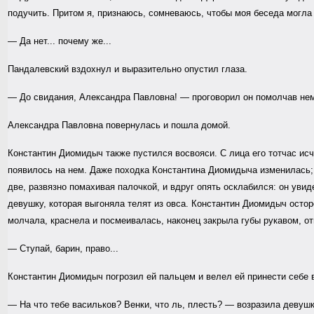
подучить. Притом я, признаюсь, сомневаюсь, чтобы моя беседа могла
— Да нет... почему же...
Пандалевский вздохнул и выразительно опустил глаза.
— До свидания, Александра Павловна! — проговорил он помолчав немн
Александра Павловна повернулась и пошла домой.
Константин Диомидыч также пустился восвояси. С лица его тотчас ис
появилось на нем. Даже походка Константина Диомидыча изменилась; 
две, развязно помахивая палочкой, и вдруг опять осклабился: он ув
девушку, которая выгоняла телят из овса. Константин Диомидыч осторо
молчала, краснела и посмеивалась, наконец закрыла губы рукавом, о
— Ступай, барин, право...
Константин Диомидыч погрозил ей пальцем и велел ей принести себе 
— На что тебе васильков? Венки, что ль, плесть? — возразила девушка