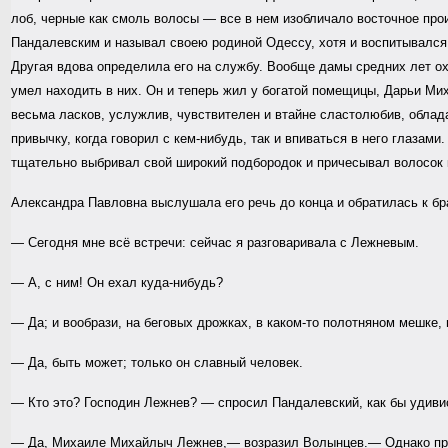
лоб, черные как смоль волосы — все в нем изобличало восточное пр
Пандалевским и называл своею родиной Одессу, хотя и воспитывался г
Другая вдова определила его на службу. Вообще дамы средних лет ох
умел находить в них. Он и теперь жил у богатой помещицы, Дарьи Ми
весьма ласков, услужлив, чувствителен и втайне сластолюбив, облад
привычку, когда говорил с кем-нибудь, так и впиваться в него глазам
тщательно выбривал свой широкий подбородок и причесывал волосок 
Александра Павловна выслушала его речь до конца и обратилась к бр
— Сегодня мне всё встречи: сейчас я разговаривала с Лежневым.
— А, с ним! Он ехал куда-нибудь?
— Да; и вообрази, на беговых дрожках, в каком-то полотняном мешке, в
— Да, быть может; только он славный человек.
— Кто это? Господин Лежнев? — спросил Пандалевский, как бы удиви
— Да, Михаиле Михайлыч Лежнев,— возразил Волынцев.— Однако проща