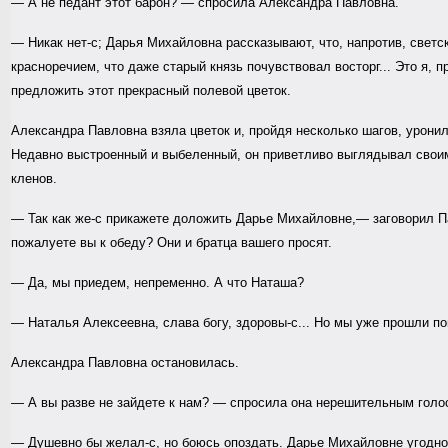
— А не педант этот барон? — спросила Александра Павловна.
— Никак нет-с; Дарья Михайловна рассказывают, что, напротив, светс
красноречием, что даже старый князь почувствовал восторг... Это я, 
предложить этот прекрасный полевой цветок.
Александра Павловна взяла цветок и, пройдя несколько шагов, уронила
Недавно выстроенный и выбеленный, он приветливо выглядывал своим
кленов.
— Так как же-с прикажете доложить Дарье Михайловне,— заговорил П
пожалуете вы к обеду? Они и братца вашего просят.
— Да, мы приедем, непременно. А что Наташа?
— Наталья Алексеевна, слава богу, здоровы-с... Но мы уже прошли п
Александра Павловна остановилась.
— А вы разве не зайдете к нам? — спросила она нерешительным голо
— Душевно бы желал-с, но боюсь опоздать. Дарье Михайловне угодно 