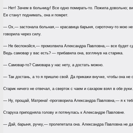
— Нет! Зачем в больницу! Все одно помирать-то. Пожила довольно; вид
Ее станут поднимать, она и помрет.
— Ох,— застонала больная,— красавица барыня, сироточку-то мою не 
говорила через силу.
— Не беспокойся,— промолвила Александра Павловна,— все будет сдел
Ведь самовар у вас есть? — прибавила она, взглянув на старика.
— Самовар-то? Самовара у нас нету, а достать можно.
— Так достань, а то я пришлю свой. Да прикажи внучке, чтобы она не 
Старик ничего не отвечал, а сверток с чаем и сахаром взял в обе руки.
— Ну, прощай, Матрена! -проговорила Александра Павловна,— я к тебе
Старуха приподняла голову и потянулась к Александре Павловне.
— Дай, барыня, ручку,— пролепетала она. Александра Павловна не дал