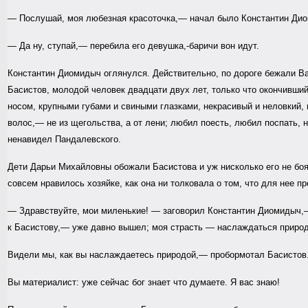
— Послушай, моя любезная красоточка,— начал было Константин Дио
— Да ну, ступай,— перебила его девушка,-баричи вон идут.
Константин Диомидыч оглянулся. Действительно, по дороге бежали Ва
Басистов, молодой человек двадцати двух лет, только что окончивши
носом, крупными губами и свиными глазками, некрасивый и неловкий, 
волос,— не из щегольства, а от лени; любил поесть, любил поспать, 
ненавидел Пандалевского.
Дети Дарьи Михайловны обожали Басистова и уж нисколько его не боял
совсем нравилось хозяйке, как она ни толковала о том, что для нее п
— Здравствуйте, мои миленькие! — заговорил Константин Диомидыч,—
к Басистову,— уже давно вышел; моя страсть — наслаждаться природ
Видели мы, как вы наслаждаетесь природой,— пробормотал Басистов
Вы материалист: уже сейчас бог знает что думаете. Я вас знаю!