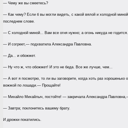
— Чему же вы смеетесь?
— Как чему? Если б вы могли видеть, с какой вялой и холодной мино
последнем слове.
— С холодной миной... Вам все огня нужно; а огонь никуда не годится
— И согреет,— подхватила Александра Павловна.
— Да... и обожжет.
— Ну что ж, что обожжет! И это не беда. Все же лучше, чем...
— А вот я посмотрю, то ли вы заговорите, когда хоть раз хорошеньк
вожжой по лошади.— Прощайте!
— Михайло Михайлыч, постойте! — закричала Александра Павловна,—
— Завтра; поклонитесь вашему брату.
И дрожки покатились.