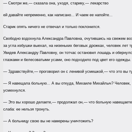
— Смотри же,— сказала она, уходя, старику,— лекарство
ей давайте непременно, как написано... И чаем ее напойте...
Старик опять ничего не отвечал и только поклонился.
Свободно вздохнула Александра Павловна, очутившись на свежем возд
за угла избушки выехал, на низеньких беговых дрожках, человек лет т
Увидев Александру Павловну, он тотчас остановил лошадь и обернул
глазками и белесоватыми усами, оно подходило под цвет его одежды.
— Здравствуйте,— проговорил он с ленивой усмешкой,— что это вы ту
— Я навещала больную... А вы откуда, Михаиле Михайлыч? Человек,
усмехнулся.
— Это вы хорошо делаете,— продолжал он,— что больную навещаете;
слаба: ее нельзя тронуть.
— А больницу свою вы не намерены уничтожить?