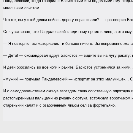
Пандалевский, когда говорил с Басистовым или подобными ему людьми
маленьким свистом.
Что же, вы у этой девки небось дорогу спрашивали? — проговорил Бас
Он чувствовал, что Пандалевский глядит ему прямо в лицо, а это ему
— Я повторяю: вы материалист и больше ничего. Вы непременно желае
— Дети! — скомандовал вдруг Басистов,— видите вы на лугу ракиту: по
И дети бросились во все ноги к раките, Басистов устремился за ними..
«Мужик! — подумал Пандалевский,— испортит он этих мальчишек... 
И с самодовольствием окинув взглядом свою собственную опрятную 
растопыренными пальцами но рукаву сюртука, встряхнул воротником и
старенький халат и с озабоченным лицом сел за фортепьяно.