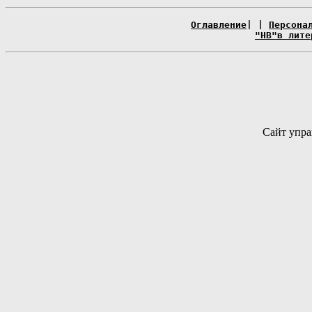
Оглавление
| |
Персона
"НВ"в лите
Сайт упра