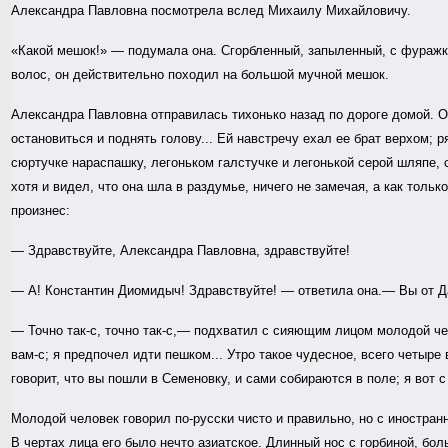
Александра Павловна посмотрела вслед Михаилу Михайловичу.
«Какой мешок!» — подумала она. Сгорбленный, запыленный, с фуражко
волос, он действительно походил на большой мучной мешок.
Александра Павловна отправилась тихонько назад по дороге домой. 
остановиться и поднять голову... Ей навстречу ехал ее брат верхом;
сюртучке нараспашку, легоньком галстучке и легонькой серой шляпе, 
хотя и видел, что она шла в раздумье, ничего не замечая, а как тольк
произнес:
— Здравствуйте, Александра Павловна, здравствуйте!
— А! Константин Диомидыч! Здравствуйте! — ответила она.— Вы от 
— Точно так-с, точно так-с,— подхватил с сияющим лицом молодой ч
вам-с; я предпочел идти пешком... Утро такое чудесное, всего четыре
говорит, что вы пошли в Семеновку, и сами собираются в поле; я вот с 
Молодой человек говорил по-русски чисто и правильно, но с иностран
В чертах лица его было нечто азиатское. Длинный нос с горбиной, бо