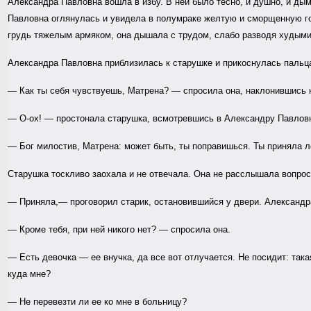
Александра Павловна вошла в избу. В ней было тесно, и душно, и дым
Павловна оглянулась и увидела в полумраке желтую и сморщенную го
грудь тяжелым армяком, она дышала с трудом, слабо разводя худыми
Александра Павловна приблизилась к старушке и прикоснулась пальцам
— Как ты себя чувствуешь, Матрена? — спросила она, наклонившись 
— О-ох! — простонала старушка, всмотревшись в Александру Павловн
— Бог милостив, Матрена: может быть, ты поправишься. Ты приняла л
Старушка тоскливо заохала и не отвечала. Она не расслышала вопрос
— Приняла,— проговорил старик, остановившийся у двери. Александр
— Кроме тебя, при ней никого нет? — спросила она.
— Есть девочка — ее внучка, да все вот отлучается. Не посидит: така
куда мне?
— Не перевезти ли ее ко мне в больницу?