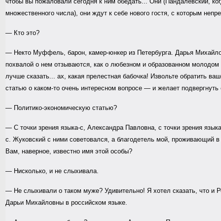
чтобы вы пожаловали сегодня к ним обедать... Они (Пандалевский, ко
множественного числа), они ждут к себе нового гостя, с которым неп
— Кто это?
— Некто Муффель, барон, камер-юнкер из Петербурга. Дарья Михайлов
похвалой о нем отзываются, как о любезном и образованном молодом 
лучше сказать... ах, какая прелестная бабочка! Извольте обратить ва
статью о каком-то очень интересном вопросе — и желает подвергнуть
— Политико-экономическую статью?
— С точки зрения языка-с, Александра Павловна, с точки зрения языка
с. Жуковский с ними советовался, а благодетель мой, проживающий в
Вам, наверное, известно имя этой особы?
— Нисколько, и не слыхивала.
— Не слыхивали о таком муже? Удивительно! Я хотел сказать, что и 
Дарьи Михайловны в российском языке.