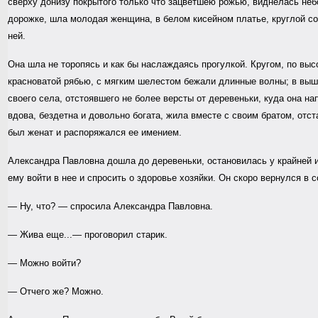
сверху донизу покрытого только что зацветшею рожью, виднелась неб
дорожке, шла молодая женщина, в белом кисейном платье, круглой со
ней.
Она шла не торопясь и как бы наслаждаясь прогулкой. Кругом, по высо
красноватой рябью, с мягким шелестом бежали длинные волны; в выш
своего села, отстоявшего не более версты от деревеньки, куда она н
вдова, бездетна и довольно богата, жила вместе с своим братом, о
был женат и распоряжался ее имением.
Александра Павловна дошла до деревеньки, остановилась у крайней из
ему войти в нее и спросить о здоровье хозяйки. Он скоро вернулся в
— Ну, что? — спросила Александра Павловна.
— Жива еще...— проговорил старик.
— Можно войти?
— Отчего же? Можно.