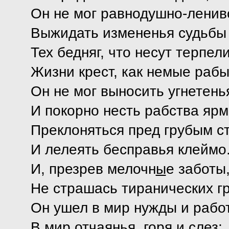
Он не мог равнодушно-ленив
Выжидать измененья судьбы
Тех бедняг, что несут терпел
Жизни крест, как немые рабы
Он не мог выносить угнетень
И покорно несть рабства ярм
Преклоняться пред грубым с
И лелеять бесправья клеймо
И, презрев мелочн
ы
е заботы
Не страшась тиранических гр
Он ушел в мир нужды и рабо
В мир отчаянья, горя и слез;