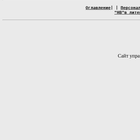
Оглавление
| |
Персона
"НВ"в лите
Сайт упра