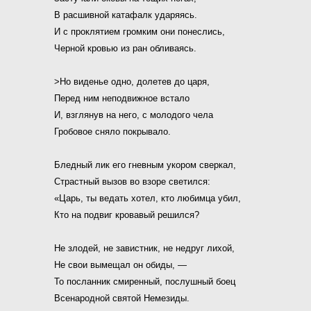
В расшивной катафалк ударяясь.
И с проклятием громким они понеслись,
Черной кровью из ран обливаясь.
>Но виденье одно, долетев до царя,
Перед ним неподвижное встало
И, взглянув на него, с молодого чела
Гробовое сняло покрывало.
Бледный лик его гневным укором сверкал,
Страстный вызов во взоре светился:
«Царь, ты ведать хотел, кто любимца убил,
Кто на подвиг кровавый решился?
Не злодей, не завистник, не недруг лихой,
Не свои вымещал он обиды, —
То посланник смиренный, послушный боец
Всенародной святой Немезиды.