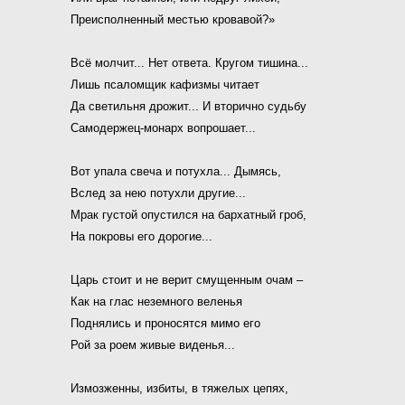
Преисполненный местью кровавой?»
Всё молчит... Нет ответа. Кругом тишина...
Лишь псаломщик кафизмы читает
Да светильня дрожит... И вторично судьбу
Самодержец-монарх вопрошает...
Вот упала свеча и потухла... Дымясь,
Вслед за нею потухли другие...
Мрак густой опустился на бархатный гроб,
На покровы его дорогие...
Царь стоит и не верит смущенным очам –
Как на глас неземного веленья
Поднялись и проносятся мимо его
Рой за роем живые виденья...
Измозженны, избиты, в тяжелых цепях,