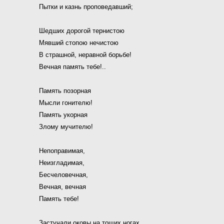
Пытки и казнь проповедавший;
Шедших дорогой тернистою
Мявший стопою нечистою
В страшной, неравной борьбе!
Вечная память тебе!..
Память позорная
Мысли гонителю!
Память укорная
Злому мучителю!
Непоправимая,
Неизгладимая,
Бесчеловечная,
Вечная, вечная
Память тебе!
Застучали оковы на тощих ногах,