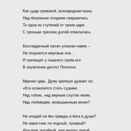
Как удар громовой, всенародная казнь
Над безумным злодеем свершилась.
То одна из ступеней от трона царя
С грозным треском долой отвалилась.
Бессердечный палач упокоен навек –
Не откроются мертвые очи...
И трепещет у пышного гроба его
В изумлении деспот Полночи.
Мрачен царь. Думу крепкую думает он:
«Кто осмелился стать судиею
Над тобою, над верным слугою моим,
Над любимцем, возвышенным мною?
Не злодей ли без правды и бога в душе?
Не завистник ли подлый, лукавый?
Или враг потайной, или недруг лихой,