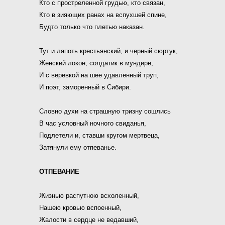
Кто с простреленной грудью, кто связан,
Кто в зияющих ранах на вспухшей спине,
Будто только что плетью наказан.
Тут и лапоть крестьянский, и черный сюртук,
Женский локон, солдатик в мундире,
И с веревкой на шее удавленный труп,
И поэт, заморенный в Сибири.
Словно духи на страшную тризну сошлись
В час условный ночного свиданья,
Подлетели и, ставши кругом мертвеца,
Затянули ему отпеванье.
ОТПЕВАНИЕ
Жизнью распутною всхоленный,
Нашею кровью вспоенный,
Жалости в сердце не ведавший,