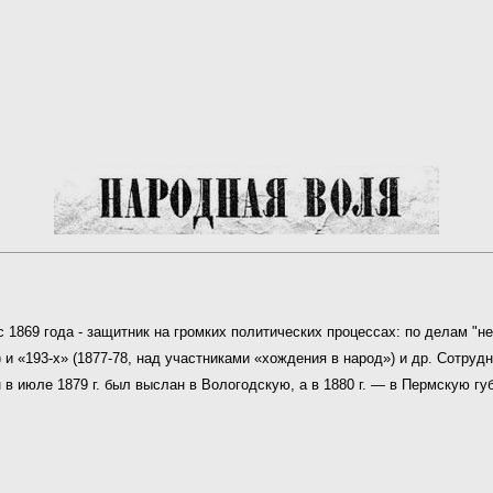
 с 1869 года - защитник на громких политических процессах: по делам "н
7) и «193-х» (1877-78, над участниками «хождения в народ») и др. Сотру
 в июле 1879 г. был выслан в Вологодскую, а в 1880 г. — в Пермскую гу