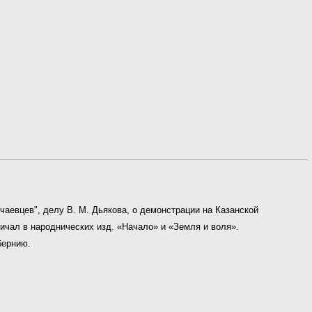
ечаевцев", делу В. М. Дьякова, о демонстрации на Казанской
дничал в народнических изд. «Начало» и «Земля и воля».
бернию.