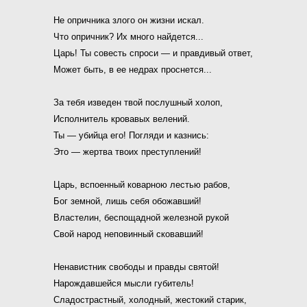
Не опричника злого он жизни искал.
Что опричник? Их много найдется...
Царь! Ты совесть спроси — и правдивый ответ,
Может быть, в ее недрах проснется...
За тебя изведен твой послушный холоп,
Исполнитель кровавых велений.
Ты — убийца его! Погляди и казнись:
Это — жертва твоих преступлений!
Царь, вспоенный коварною лестью рабов,
Бог земной, лишь себя обожавший!
Властелин, беспощадной железной рукой
Свой народ неповинный сковавший!
Ненавистник свободы и правды святой!
Нарождавшейся мысли губитель!
Сладострастный, холодный, жестокий старик,