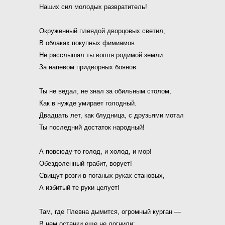
Наших сил молодых развратитель!
Окруженный плеядой дворцовых светил,
В облаках покупных фимиамов
Не расслышал ты вопля родимой земли
За напевом придворных боянов.
Ты не ведал, не знал за обильным столом,
Как в нужде умирает голодный.
Двадцать лет, как блудница, с друзьями мотал
Ты последний достаток народный!
А повсюду-то голод, и холод, и мор!
Обездоленный грабит, ворует!
Свищут розги в поганых руках становых,
А избитый те руки целует!
Там, где Плевна дымится, огромный курган —
В нем останки еще не догнили: