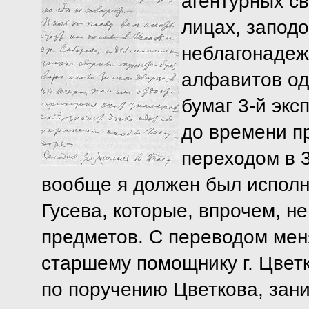
агентурных св
лицах, запод
неблагонадеж
алфавитов одн
бумаг 3-й экс
до времени пр
переходом в 3
вообще я должен был исполн
Гусева, которые, впрочем, н
предметов. С переводом мен
старшему помощнику г. Цветко
по поручению Цветкова, зан