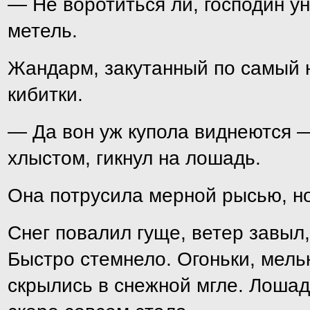
— Не воротиться ли, господин у
метель.
Жандарм, закутанный по самый н
кибитки.
— Да вон уж купола виднеются —
хлыстом, гикнул на лошадь.
Она потрусила мерной рысью, но
Снег повалил гуще, ветер завыл
Быстро стемнело. Огоньки, мель
скрылись в снежной мгле. Лошад