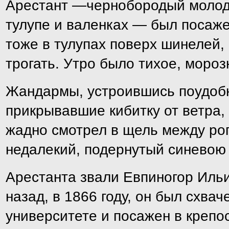
Арестант —чернобородый молодо
тулупе и валенках — был посаже
тоже в тулупах поверх шинелей,
трогать. Утро было тихое, моро
Жандармы, устроившись поудобне
прикрывавшие кибитку от ветра,
жадно смотрел в щель между ро
недалекий, подернутый синевою 
Арестанта звали Евпиногор Ильи
назад, в 1866 году, он был схва
университете и посажен в крепо