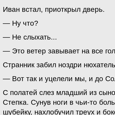
Иван встал, приоткрыл дверь.
— Ну что?
— Не слыхать...
— Это ветер завывает на все го
Странник забил ноздри нюхатель
— Вот так и уцелели мы, и до С
С полатей слез младший из сын
Степка. Сунув ноги в чьи-то бол
шубейку, нахлобучил треух и бок