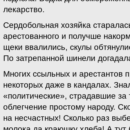
лекарство.
Сердобольная хозяйка старалась
арестованного и получше накорм
щеки ввалились, скулы обтянули
По затрепанной шинели догадалас
Многих ссыльных и арестантов п
некоторых даже в кандалах. Знал
«политические», страдавшие за т
облегчение простому народу. Ско
на несчастных! Сколько раз выб
молока да краюшку хлеба! А тут 