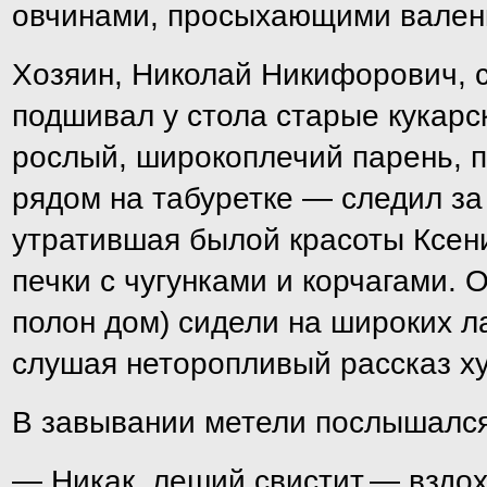
овчинами, просыхающими валенк
Хозяин, Николай Никифорович, 
подшивал у стола старые кукарс
рослый, широкоплечий парень, п
рядом на табуретке — следил за
утратившая былой красоты Ксен
печки с чугунками и корчагами.
полон дом) сидели на широких л
слушая неторопливый рассказ ху
В завывании метели послышался
— Никак, леший свистит,— вздох