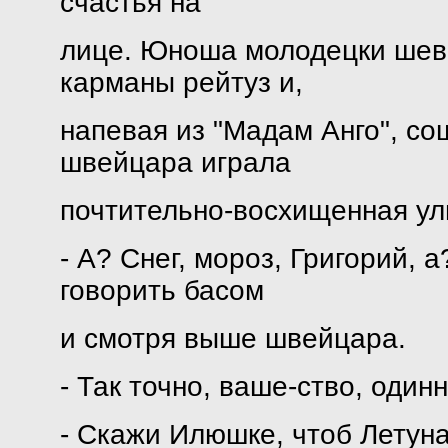
счастья на
лице. Юноша молодецки шеве
карманы рейтуз и,
напевая из "Мадам Анго", со
швейцара играла
почтительно-восхищенная ул
- А? Снег, мороз, Григорий, 
говорить басом
и смотря выше швейцара.
- Так точно, ваше-ство, один
- Скажи Илюшке, чтоб Летун