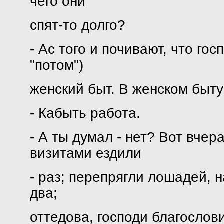
чего они
спят-то долго?
- Ас того и почивают, что го
"потом")
женский быт. В женском быту 
- Кабыть работа.
- А ты думал - нет? Вот вчер
визитами ездили
- раз; перепрягли лошадей, 
два;
оттедова, господи благослови