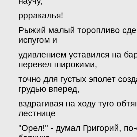
научу,
ррракалья!
Рыжий малый торопливо сдер
испугом и
удивлением уставился на бар
перевел широкими,
точно для густых эполет со
грудью вперед,
вздрагивая на ходу туго обт
лестнице
"Орел!" - думал Григорий, п