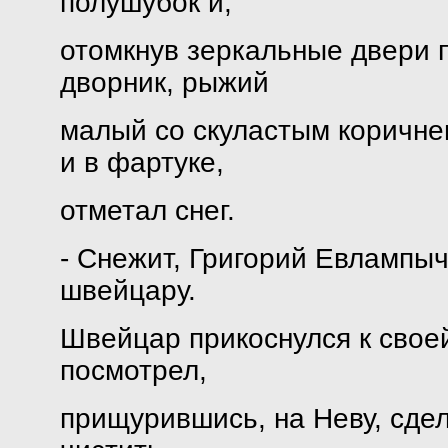
полушубок и,
отомкнув зеркальные двери 
дворник, рыжий
малый со скуластым коричне
и в фартуке,
отметал снег.
- Снежит, Григорий Евлампыч,
швейцару.
Швейцар прикоснулся к своей
посмотрел,
прищурившись, на Неву, сде