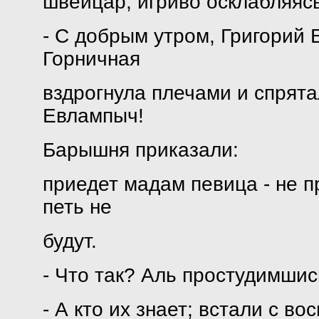
швейцар, игриво осклабляясь
- С добрым утром, Григорий 
Горничная
вздрогнула плечами и спрятал
Евлампыч!
Барышня приказали:
приедет мадам певица - не п
петь не
будут.
- Что так? Аль простудимшис
- А кто их знает; встали с во