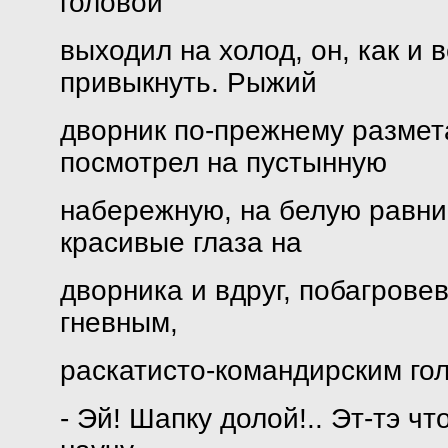
головой
выходил на холод, он, как и 
привыкнуть. Рыжий
дворник по-прежнему размета
посмотрел на пустынную
набережную, на белую равни
красивые глаза на
дворника и вдруг, побагрове
гневным,
раскатисто-командирским го
- Эй! Шапку долой!.. Эт-тэ ч