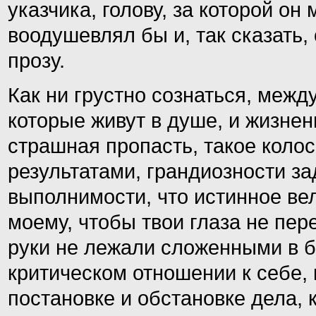
указчика, голову, за которой он
воодушевлял бы и, так сказать
прозу.
Как ни грустно сознаться, меж
которые живут в душе, и жизне
страшная пропасть, такое коло
результатами, грандиозности з
выполнимости, что истинное вели
моему, чтобы твои глаза не пер
руки не лежали сложенными в б
кр
и
тич
е
ском отношении к себе, 
постановке и обстановке дела, к