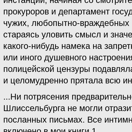
инстанций, начиная со смотрите
прокуроров и департамент госу
чужих, любопытно-враждебных г
стараясь уловить смысл и значе
какого-нибудь намека на запре
или иного душевного настроени
полицейской цензуры подавляла
и целомудренно прятала всю и
...Ни потрясения предварительн
Шлиссельбурга не могли отрази
посланных письмах. Все интим
включено в мои книги 1.