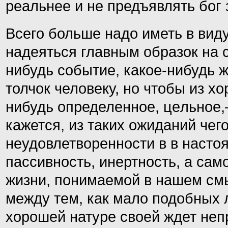
реальнее и не предъявлять бог 
Всего больше надо иметь в вид
надеяться главным образок на с
нибудь событие, какое-нибудь 
толчок человеку, но чтобы из х
нибудь определенное, це
льн
ое
кажется,
и
з таких ожиданий чег
неудо
влетворенности
в в насто
па
ссивн
ость,
инертность,
а сам
жизни, понимаемой в на
шем смы
между тем, как мало подобных 
хорошей натуре своей ждет неп