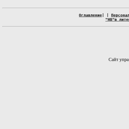
Оглавление
| |
Персона
"НВ"в лите
Сайт упра