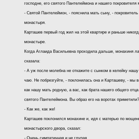
господне, его святого Пантелеймона и нашего покровителя
- Святой Пантелеймон, - пояснила мать сыну, - покровитель
монастыря.
Карташев первый год жил на этой квартире и раньше никогд
монастыре.
Когда Аглаида Васильевна проходила дальше, монахиня ла
сказала:
- А уж после молебна не откажите с сынком в келейку нашу
чаю. Не побрезгуйте, - поклонилась она и Карташеву, - мы 
как нашу мать родную, а вас, как брата нашего общего отца
святого Пантелеймона. Вы образ его на воротах приметили
- Как же, как же!
Карташев поклонился монахине и, идя с матерью по моще
монастырского двора, сказал:
- Очень симпатичная и не глупая.