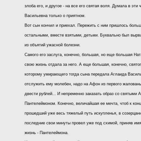
злоба его, и другое - на все его святая воля. Думала в эти
Васильевна только о приятном.
Вот сын кончил и приехал. Пережить с ним пришлось больш
остальными, вместе взятыми, детьми. Буквально был вырва
из объятий ужасной болезни.
Самого его заслуга, конечно, большая, но еще большая Нат
свою жизнь отдала за него. А еще большая, конечно, свято
которому умирающего тогда сына передала Аглаида Василь
отслужить ему молебен, надо на Афон из первого жаловань
двести рублей... И непременно заказать образ со святыми 
Пантелеймоном. Конечно, величайшая ее мечта, чтоб к конц
прошедший уже весь тяжелый путь искупленья, в созерцани
последние свои минуты провел уже под схимой, приняв им
жизнь - Пантелеймона.