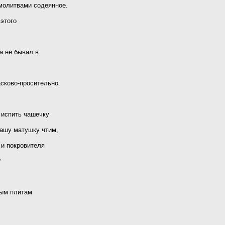
 молитвами содеянное.
 этого
а не бывал в
сково-просительно
 испить чашечку
вашу матушку чтим,
 и покровителя
?
ным плитам