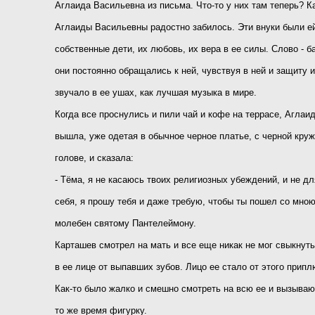
Аглаида Васильевна из письма. Что-то у них там теперь? К
Аглаиды Васильевны радостно забилось. Эти внуки были ей
собственные дети, их любовь, их вера в ее силы. Слово - ба
они постоянно обращались к ней, чувствуя в ней и защиту 
звучало в ее ушах, как лучшая музыка в мире.
Когда все проснулись и пили чай и кофе на террасе, Аглаи
вышла, уже одетая в обычное черное платье, с черной кру
голове, и сказала:
- Тёма, я не касаюсь твоих религиозных убеждений, и не дл
себя, я прошу тебя и даже требую, чтобы ты пошел со мною
молебен святому Пантелеймону.
Карташев смотрел на мать и все еще никак не мог свыкнут
в ее лице от выпавших зубов. Лицо ее стало от этого прип
Как-то было жалко и смешно смотреть на всю ее и вызыва
то же время фигурку.