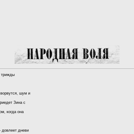
ь трижды
 ворвутся, шум и
риедет Зина с
ом, когда она
- довлеет дневи