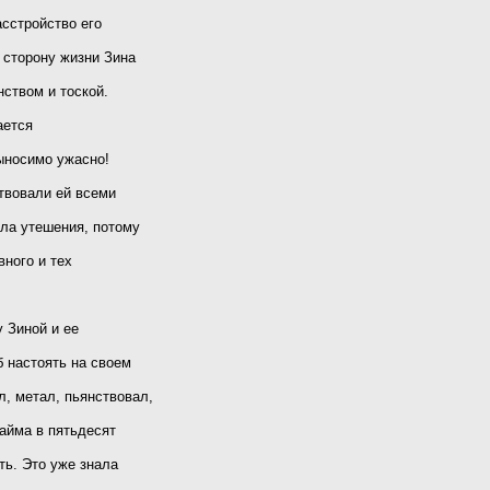
асстройство его
 сторону жизни Зина
ством и тоской.
ается
ыносимо ужасно!
твовали ей всеми
ила утешения, потому
вного и тех
 Зиной и ее
 настоять на своем
, метал, пьянствовал,
айма в пятьдесят
ть. Это уже знала