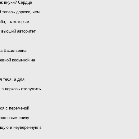
ак внуки? Сердце
 теперь дороже, чем
ба, - с которым
и высший авторитет,
да Васильевна
жевной косынкой на
я тебя, а для
 в церковь отслужить
ься с переменой
лющенным снизу.
ющую и неуверенную в