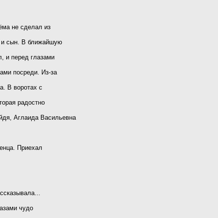
ёма не сделал из
ь и сын. В ближайшую
, и перед глазами
ами посреди. Из-за
а. В воротах с
торая радостно
йдя, Аглаида Васильевна
венца. Приехал
ссказывала...
лазами чудо