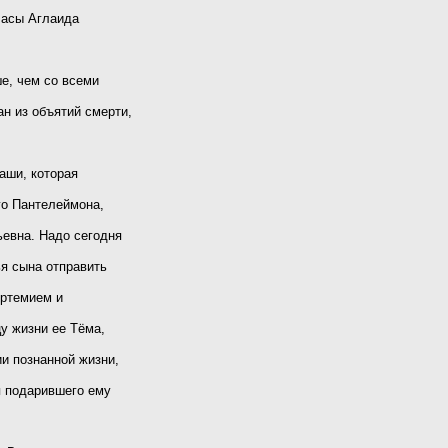
 часы Аглаида
е, чем со всеми
н из объятий смерти,
аши, которая
го Пантелеймона,
евна. Надо сегодня
я сына отправить
Артемием и
у жизни ее Тёма,
и познанной жизни,
я подарившего ему