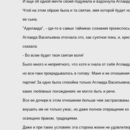
И еще об одной мечте своей подумала и вздохнула Аглаид
Чтоб на этом образе была и та святая, имя которой будет н
ее сына.
"Аделаида", - где-то в самых тайниках сознания пронеслось
Аглаида Васильевна отогнала это, как суетное пока, и, крес
сказала:
- Во всем будет твоя святая воля!
Было много и неприятного, что хотя и гнала от себя Аглаид
но все-таки прокрадывалось в голову: Маня и ее отношени
партии! За одно была спокойна только Аглаида Васильевна,
каких любовных похождениях не могло быть и речи.
Все ее дочери в этом отношении больше чем застрахованы
внушить им не только ужас, но даже полное отвращение ко 
освящено браком, традициями.
Даже и при таких условиях эта сторона жизни не удовлетво