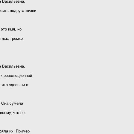
а Васильевна.
осить подруга жизни
 это имя, но
тясь, громко
а Васильевна,
я к революционной
 что здесь ни о
. Она сумела
всему, что не
ряла их. Пример