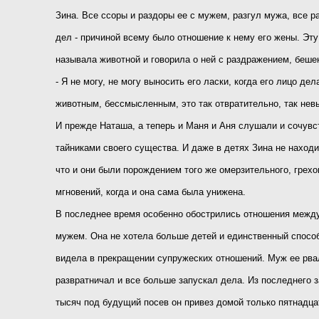
Зина. Все ссоры и раздоры ее с мужем, разгул мужа, все р
дел - причиной всему было отношение к нему его жены. Эту
называла животной и говорила о ней с раздражением, бешен
- Я не могу, не могу выносить его ласки, когда его лицо дел
животным, бессмысленным, это так отвратительно, так нев
И прежде Наташа, а теперь и Маня и Аня слушали и сочувс
тайниками своего существа. И даже в детях Зина не наход
что и они были порождением того же омерзительного, грехо
мгновений, когда и она сама была унижена.
В последнее время особенно обострились отношения между
мужем. Она не хотела больше детей и единственный способ
видела в прекращении супружеских отношений. Муж ее рвал
развратничал и все больше запускал дела. Из последнего з
тысяч под будущий посев он привез домой только пятнадца