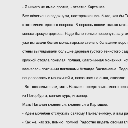
- Я ничего не имею против, - ответил Карташев.
Все облегченно вздохнули, насторожившись было, как бы Т
этого министерского вопроса. В церковь пошли только мат
монастырскую церковь. Надо было только повернуть за угол
уже вставали белые монастырские стены с большими ворот
стены выглядывали большие деревья густого тенистого сад
кружкой стояла пожилая, полная, благочинная монахиня, ко
кланялась поясными поклонами Аглаиде Васильевне. Подо
поцеловалась с монахиней и, показывая на сына, сказала:
- Вот позвольте вам, мать Наталия, представить моего пер
из Петербурга, кончил курс, инженер.
Мать Наталия кланяется, кланяется и Карташев.
- Идем молебен отслужить святому Пантелеймону, я вам ра
- Как же, как же, помню, помню! Радостно видеть своими г