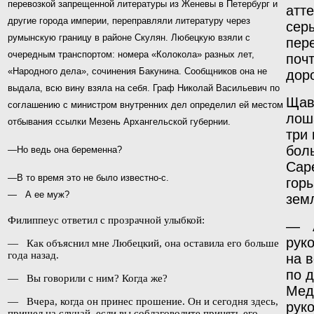
перевозкой запрещенной литературы из Женевы в Петербург и
атт
другие города империи, переправляли литературу через
сер
румынскую границу в районе Скулян. Любецкую взяли с
пер
очередным транспортом: номера «Колокола» разных лет,
поч
«Народного дела», сочинения Бакунина. Сообщников она не
дор
выдала, всю вину взяла на себя. Граф Николай Васильевич по
Щав
соглашению с министром внутренних дел определил ей местом
лош
отбывания ссылки Мезень Архангельской губернии.
три
бол
—Но ведь она беременна?
Сар
—В то время это не было известно-с.
гор
— А ее муж?
зем
Филиппеус ответил с прозрачной улыбкой:
— А
рук
— Как объяснил мне Любецкий, она оставила его больше
года назад.
на в
по д
— Вы говорили с ним? Когда же?
Мед
— Вчера, когда он принес прошение. Он и сегодня здесь,
руко
пришел на случай, если вы соблаговолите принять его.