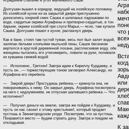
Аграфеной спальню и угол маленького Саши.
Агр
Долгушин вышел в коридор, ведущий на хозяйскую половину.
набе
Из хозяйской кухни из-за закрытой двери приглушенно
мечт
доносились озорной смех Сашка и шлепанье ладошками по
воде, сердитые окрики Аграфены и притворно-сердитые, в тон
поне
барыне, окрики хозяйской при слуги Марьи,— ясно, там купали
Сашка. Долгушин пошел к кухне, распахнул дверь.
что
все
Как в бане, стоял там густой туман, весь пол был залит водой,
заляпан белыми хлопьями мыльной пены, Сашок бесенком
нед
вертелся в круглой деревянной лохани, расплескивая воду, обе
женщины пытались его утихомирить, ловили за руки, поливали
Вст
из кувшина свежей водой
ког
— Исполнено., Гретхен! Завтра идем к Кириллу Курдаеву, и
зорь
пусть он...— торжествующим тоном заговорил Александр, но
Аграфена его перебила.
Авд
или 
— Закрой дверь! Простудишь ребенка,— крикнула она, не
поворачиваясь к нему. Он закрыл дверь. Аграфена посмотрела
дер
на него с недоумением, не отпуская шалившего ребенка.— Что
хле
исполнено?
спа
— Получил деньги на землю, завтра же пойдем к Курдаеву, и
Макс
пусть он нас свозит к этому крестьянин!, который продает
пустошь в Звенигородском уезде. Посмотрим, что за пустошь.
каж
Понравится место — будем строить дачу. Завтра и поедем не
откладывая.
К з