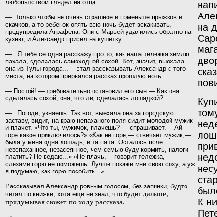
любопытством глядел на отца.
нап
Але
— Только чтобы не очень страшное и поменьше прыжков и
скачков, а то ребенок опять всю ночь будет вскакивать,—
на д
предупредила Аграфена. Они с Марьей удалились обратно на
Сар
кухню, и Александр присел на кушетку.
маг
— Я тебе сегодня расскажу про то, как наша тележка землю
двор
пахала, сделалась самоходной сохой. Вот, значит, выехала
она из Тулы-города...— стал рассказывать Алек­сандр с того
сказ
места, на котором прервался рассказ прошлую
ночь.
пов
— Постой! — требовательно остановил его сын.— Как она
сделалась сохой, она, что ли, сделалась лошадкой?
Куп
том
— Погоди, узнаешь. Так вот, выехала она за город­скую
заставу, видит, на краю непаханого поля сидит молодой мужик
нед
и плачет. «Что ты, мужичок, плачешь? — спрашивает.— Ай
лош
горе какое приключилось?» «Как не горе,— отвечает мужик,—
была у меня одна лошадь, и та пала. Осталось поле
прив
невспаханное, незасеянное, чем семью буду кормить, налоги
нед
платить? Не ведаю...» «Не плачь,— говорит тележка,—
слезами горю не помо­
жешь. Лучше покажи мне свою соху, а уж
нес
я подумаю,
как горю пособить...»
ста
Рассказывал Александр ровным голосом, без запинки, будто
был
дальше,
читал по книжке, хотя еще не знал, что будет
К н
придумывая сюжет по ходу рассказа.
Пет