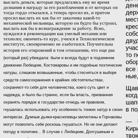
выслать деньги, которые предлагались ему во время
ден
дознания в награду за его разоблачения и от которых он
дер
тогда гордо отказался, а теперь просил их, и притом
просил выслать их как бы от заказчика какой-то
мес
механической мельницы, которую он будто бы устроил,
крес
выслать как бы в вознаграждение за работу. Ясно,
соб
нуждался в рекомендации как умелый механик или
технолог, окончить-то курс, учился в Технологическом
дву
институте, своевременно не озаботился. Поучительна
учас
история его откровений в том отношении, что еще
раз
то 
(который раз) убеждала: были и всегда будут в под­земном
обо
движении Любецкие, Костомаровы и им подобные поэтические
все 
натуры, слишком возвышенные, чтобы стесняться в выборе
ные
средств самосохранения в крайних обстоятельствах,
Щав
сохраняют-то себя для человечества, коего суть цвет и
когд
надежда, и было бы странно, если бы власть, призванная
шап
охранять порядок в государстве отнюдь не правовом,
в п
гнушалась использовать эту особен­ность тонких натур в своих
интересах. Думные дьяки-краснопевцы милютины и Горчаковы
— В
могут позволить себе роскошь гнушаться. Но не они делают
Кир
погоду в политике... В случае с Любецким, Долгушиным и
твою