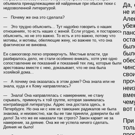
объявила принадлежа­щими ей найденные при обыске тюки с
Да,
недозволенной литературой.
не
и
— Почему же она это сделала?
Але
убе
— Это трудно объяснить... Тут надобно говорить о наших
отношениях, то есть наших с женой. Если угодно, я постараюсь
пан
объяснить, но не это важно. То есть и это важно, потому что
ост
мотивы, и мотивы, обеляющие жену, но важнее то, что она
фактически
не виновна.
был
был
Ее самооговор легко опровергнуть. Местные власти, где
разбиралось дело, не стали особенно вникать, хотя уже одно
обе
сопоставление ее показаний и показаний тех лиц, которые были
чин
арестованы вместе с нею, доказывает, что не она была
хозяйкой дома...
сво
про
— А
почему
она оказалась в этом доме? Она знала или не
знала, куда и к Кому направлялась?
неи
вме
— Знала! Она направлялась с намерением, не стану
скрывать, примкнуть к той группе, которая занималась
чем
контрабандой литературы. Адрес она достала здесь, в
вот 
Петербурге. Но она ни с кем из тамошних радикалов не была
знакома, и неизвестно, как бы ее там приняли, доверили бы ей
дело! За что же ее наказали так строго? Закон карает не за
Пр
намерение, за деяние. Она же не успела ничего сделать.
тол
Деяния не было!
про