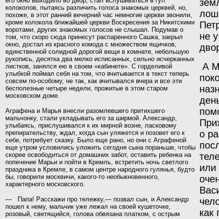
его окно выходило во двор, стал вслушиваться в гул
зем
колоколов, пытаясь различить голоса знакомых церквей, но,
лош
похоже, в этот ранний вечерний час немногие церкви звонили,
кроме колокола ближайшей церкви Воскресения за Никитскими
Пет
воротами, других знакомых голосов не слышал. Подумав о
не у
том, что скоро сюда принесут распаренного Сашка, закрыл
окно, достал из красного комода с множеством ящичков,
дво
единственной солидной дорогой вещи в комнате, небольшую
рукопись, десятка два мелко исписанных, сильно исчерканных
А М
листков, занялся ею в своем «кабинете». С горделивой
улыбкой поймал себя на том, что вчитывается в текст теперь
поко
совсем по-особому, не так, как вчитывался вчера
и все эти
наз
бесполезные четыре недели, прожитые в этом
старом
московском доме.
ден
пом
Аграфена и Марья внесли разомлевшего притихшего
мальчонку, стали укладывать его за ширмой. Александр,
При
улыбаясь, прислушивался к их мирной возне, ласковому
о р
препирательству, ждал, когда сын уляжется и позовет
его к
себе, потребует сказку. Было еще рано, но они
с Аграфеной
посл
еще утром условились уложить сегодня
сына пораньше, чтобы
скорее освободиться от домашних
забот, оставить ребенка на
теле
попечение Марьи и пойти в
Кремль, встретить ночь светлого
или
праздника в Кремле, в са
мом центре народного гулянья, будто
бы, говорили москви
чи, какого-то необыкновенного,
оче
характерного московского.
Васи
— Папа! Расскажи про тележку,— позвал сын, и Александр
чело
пошел к нему, мальчик уже лежал на своей кушеточке,
как
розовый, светящийся, голова обвязана платком, с острым