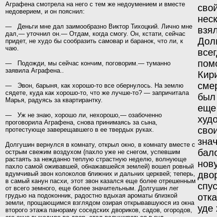
Аграфена смотрела на него с тем же недоумением и вместе
сво
недоверием, и он пояснил:
нес
— Деньги мне дал заимообразно Виктор Тихоцкий. Лично мне
взя
дал,— уточнил он.— Отдам, когда смогу.
Он,
кстати, сейчас
Дол
придет, не худо бы сообразить самовар и баранок, что ли, к
чаю.
все
по
м
— Подожди, мы сейчас кончим, поговорим.— туманно
заявила Аграфена..
Кир
сме
— Эвон, барыня, как хорошо-то все обернулось. На землю
сядете, куда как хорошо-то, что же лучше-то? — запричитала
был 
Марья, радуясь за квартирантку.
еще
— Уж не знаю, хорошо ли, нехорошо,— озабоченно
худ
проговорила Аграфена, снова принимаясь за сына,
сво
протестующе заверещавшего в ее твердых руках.
зна
Долгушин вернулся в комнату, открыл окно, в комнату вместе с
бал
острым свежим воздухом (пахло уже не снегом, успевшим
растаять за нежданно теплую страстную неделю, волнующе
нов
пахло самой оживавшей, обнажавшейся землей) вошел ровный
дво
вдумчивый звон колоколов ближних и дальних церквей; теперь,
в самый канун пасхи, этот звон казался еще более отрешенным
спус
от всего земного, еще более значительным. Долгушин лег
грудью на подоконник, радостно вдыхая ароматы близкой
отк
земли, прощающимся взглядом озирая открывавшуюся из окна
уде
второго этажа панораму соседских двориков, садов, ого­родов,