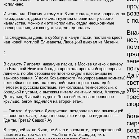
исполнено.
прод
воз
И исполнил. Почему и кому это было «надо», этим вопросом он
не задавался, даже не счел нужным справить­ся у своего
с по
начальства, можно ли это исполнить, отдал необходимые
распоряжения, и к концу дня дело сделалось.
Вна
На следующий день, в субботу, в канун пасхи, по­ставив крест
нее,
над новой могилой Елизаветы, Любецкий выехал из Мезени.
помо
2.
гря
зеле
В субботу 7 апреля, накануне пасхи, в Москве близко
к вечеру
поч
по Большой Никитской ходко проехала простая
безрессорная
линейка, по обе стороны ее плотно сидели
пассажиры не
Да 
важного звания. У дома Кохановского (меблированные комнаты)
све
с линейки соскочил на ходу
небольшого роста молодой
человек в русском костюме,
темноглазый, темноволосый, с
упра
бородкой и усами, с высо­
ким интеллигентным лбом, Александр
тре
Долгушин, бывший
студент. Легко взбежал на деревянное
крыльцо, бегом
поднялся на второй этаж.
ско
— Так что, Аграфена Дмитриевна, поздравляю вас помещицей
бол
— весело сказал, входя в переднюю и еще не видя жены.—
Где ты, Грета? Сашок? Ау!
смр
воз
В передней их не было, не было и в комнате, перегороженной
ширмами на три части — «кабинет» Алек­сандра, их с
стал