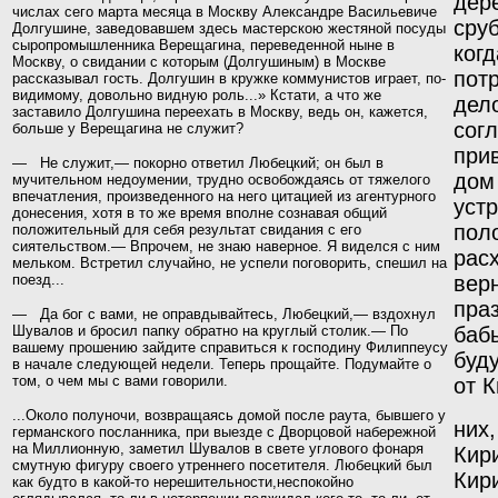
дер
числах сего марта месяца в Москву Александре Васильевиче
сруб
Долгушине, заведовавшем здесь мастерскою жестяной посуды
сыропромышленника Верещагина, переведенной ныне в
ког
Москву, о свидании с которым (Долгушиным) в Москве
пот
рассказывал гость. Долгушин в кружке коммунистов играет, по-
видимому, довольно видную роль...» Кстати, а что же
дел
заставило Долгушина переехать в Москву, ведь он, кажется,
сог
больше у Верещагина не служит?
прив
— Не служит,— покорно ответил Любецкий; он был в
дом
мучительном недоумении, трудно освобождаясь от тяжелого
впечатления, произведенного на него цитацией из агентурного
устр
донесения, хотя в то же время вполне сознавая общий
пол
положительный для себя результат свидания с его
сиятельством.— Впрочем, не знаю наверное. Я виделся с ним
расх
мельком. Встретил случайно, не успели поговорить, спешил на
поезд...
вер
пра
— Да бог с вами, не оправдывайтесь, Любецкий,— вздохнул
Шувалов и бросил папку обратно на круглый сто­лик.— По
баб
вашему прошению зайдите справиться к господину Филиппеусу
буд
в начале следующей недели. Теперь прощайте. Подумайте о
том, о чем мы с вами говорили.
от 
...Около полуночи, возвращаясь домой после раута, бывшего у
них
германского посланника, при выезде с Двор­
цовой набережной
на Миллионную, заметил Шувалов
в свете углового фонаря
Кир
смутную фигуру своего утрен­него посетителя. Любецкий был
Кири
как будто в какой-то нерешительности,неспокойно