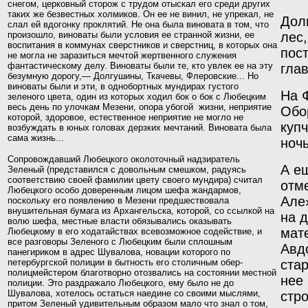
снегом, церковный сторож с трудом отыскал его среди других
таких же безвестных холмиков. Он ее не винил, не упрекал, не
Дол
слал ей вдогонку проклятий. Не она была виновата в том, что
произошло, виноваты были условия ее странной жизни, ее
лес,
воспитания в коммунах сверстников и сверстниц, в которых она
пос
не могла не заразиться мечтой жертвенного служения
фан
тастическому делу. Виноваты были те, кто увлек ее на
эту
глав
безумную дорогу,— Долгушины, Ткачевы, Флеровские... Но
виноваты были и эти, в однобортных мундирах густого
На 
зеленого цвета, один из которых ходил бок о бок с Любецким
весь день по улочкам Мезени, опора убогой жизни, неприятие
Обо
которой, здоровое, естественное неприятие не могло не
куп
возбуждать в юных головах дерзких мечтаний. Виновата была
сама жизнь...
ноч
Сопровождавший Любецкого околоточный надзиратель
А е
Зеленый (представился с довольным смешком, радуясь
соответствию своей фамилии цвету своего мундира) считал
отм
Любецкого особо доверенным лицом шефа жандар­мов,
Але
поскольку его появлению в Мезени предшествовала
внушительная бумага из Архангельска, которой, со
ссылкой на
на 
волю шефа, местные власти обязывались оказывать
мат
Любецкому в его ходатайствах всевозможное содействие, и
все разговоры Зеленого с Любецким были сплошным
Авд
панегириком в адрес Шувалова, новации которого по
петербургской полиции в бытность его сто­личным обер-
ста
полицмейстером благотворно отозвались на состоянии местной
нее
полиции. Это раздражало Любецкого,
ему было не до
Шувалова, хотелось остаться наедине
со своими мыслями,
стро
притом Зеленый удивительным
образом мало что знал о том,