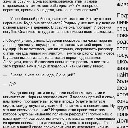
жену из ссылки, а она воспользовалась этим и снова
живо
отправилась к тем же контрабандистам? Уж теперь ее,
вероятно, приняли бы в дело, можно не сомневаться
?
Под
— У нее больной ребенок, ваше сиятельство. К тому же она
лич
беременна. Куда она отправится? Родных у нее нет, я у вену ее
к своей матери в деревню. В ссылке она пропадет. И ребенка
спе
погубит. Она пишет оттуда отчаянные письма всем знакомым...
пов
Любецкий уныло умолк. Шувалов посмотрел на часы: пора во
род
дворец, доклад у государя, только заехать домой переменить
сос
мундир. Но не хотелось, как ни странно, сворачивать разговор
с этим незадачливым нигилистом, чем-то он располагал к себе.
гос
Шувалов вышел из-за стола, встал перед поднявшимся
шко
Любецким, который оказался повыше его ростом, а все-таки
засматривал ему в лицо исподлобья, как бы снизу вверх.
зав
найт
— Знаете, в чем ваша беда, Любецкий?
боле
— Да?
фев
— Вы до сих пор так и не сделали выбора между нами и
хоте
нигилистами. Нора бы определиться. Я человек прямой и скажу
коне
вам прямо: пропадете вы, если и впредь будете пытаться
сидеть между двумя стульями. В полити­ке это невозможно. Ну
кру
что вас связывает с ними? Недо­вольство правительством,
попы
которое будто бы изменило политике реформ? Я помню наш с
вами прежний разговор, вы именно это выставляли главнейшей
Дол
из причин социаль­ного движения. Да ведь это неправда. Такое
учас
мнение в вашей среде происходит или из неведения, или из