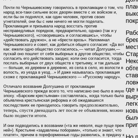
пла
Почти по Чернышевскому говорилось в прокламации
о том, что
народ все-таки сильнее всех дворян вместе
с их войском и,
вык
если бы он поднялся, как один человек, против своих
пок
угнетателей, они бы с ним ничего не могли
поделать.
Прокламация и призывала народ восстать
против
несправедливых порядков, предварительно, однако (так и у
Раб
Чернышевского), «сговорившись и согласившись», чтобы
бре
«действовать дружно», а не «брести врозь». Напоминал
Чернышевского и совет, как добиться общего согласия: «Да вот
мест
как: ежели одно общество согласи­лось,— читал Долгушин,—
Ста
пускай оно пошлет от себя выборных в другое общество, чтобы
согласить его дей­ствовать заодно; коли оно согласится, тогда
Нек
послать выборных от двух обществ к третьему, и так дальше
обт
— больше, из деревни в деревню, из села в село, из волости в
волость, из уезда в уезд...» И даже называлась прокла­мация
став
схоже с прокламацией Чернышевского — «Рус­скому народу».
лов
Отличало воззвание Долгушина от прокламации
где 
Чер
нышевского прежде всего то, что написано оно было
в иную
выру
эпоху. «Барским крестьянам» составлялась,
когда только была
объявлена крестьянская реформа и об ожидавшихся
лег
предположительно,
последствиях ее приходилось говорить
нов
теперь, спустя двенадцать лет после ее объявления, можно
было подвести итоги.
было
при
И они под
водились в воззвании («та же неволя, еще пуще преж­
ней»). Крестьяне «задавлены поборами», «только и знают, что
платят», причем в пореформенные годы развелись, в придачу к
Но 