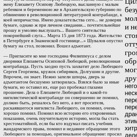
Цил
жену Елизавету Осипову
Любецкую
, высланную
с малым
без
ребенком и беременною же в Архангельскую губернию по
обвинению в революционной литературной контрабанде, к
мол
коей непричастна. Имею доказательства сего... не доверяя
бумаге, однако ж при личном свидании... почтительнейше
и н
прошу и умоляю выслушать... Вашего сиятельства
сто
покорнейший слуга... Марта 15 дня 1873 года. Жительство
в Петербурге в Знаменской гостинице...» Шувалов опустил
отт
бумагу на стол, позвонил. Вошел адъютант.
гро
— Пригласите ко мне господина Филиппеуса с делом
обр
дворянки Елизаветы Осиповой Любецкой, революционная
контрабанда. Пусть заодно пусть захватит дело Любецкого
мог
Сергея Георгиева, кружок сибиряков, Долгушин и другие.
дру
Впрочем, он знает. Нежно запели шпоры, дверь за
адъютантом бесшумно затворилась. Взялся было за иные
нег
бумаги, но оставил их, еще раз пробежал глазами
нес
прошение. Дела о Елизавете Любецкой и о какой-то
нигилистической контрабанде он совершенно не помнил,
пер
должно быть, решалось без него, а вот просителя,
пер
раскаявшегося нигилиста Любецкого, он помнил, очень
хорошо помнил. Помнил всю историю его откровенных
дра
показании, очень поучительную историю, могла бы стать
эти
хрестоматийной, если бы кто вздумал писать учебник
хит
жандармского права, помнил и недавнее обращение этого
Любецкого за помощью, оригинальное обращение: просил
дел