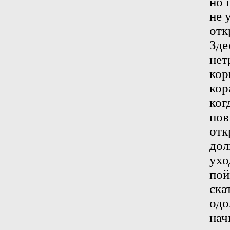
но 
не 
отк
Зде
нет
кор
кор
ког
пов
отк
дол
ухо
пой
ска
одо
нач