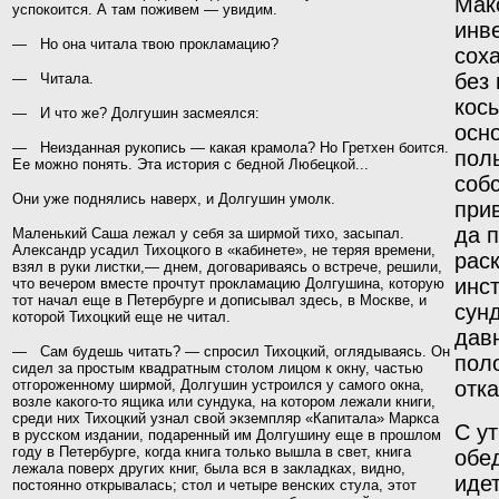
Мак
успокоится. А там поживем — увидим.
инве
— Но она читала твою прокламацию?
соха
без
— Читала.
косы
—
И что же?
Долгушин засмеялся:
осн
— Неизданная рукопись — какая крамола? Но Гретхен боится.
пол
Ее можно понять. Эта история с бедной Любецкой...
соб
Они уже поднялись наверх, и Долгушин умолк.
при
да 
Маленький Саша лежал у себя за ширмой тихо,
засыпал.
Александр усадил Тихоцкого в «кабинете»,
не теряя времени,
рас
взял в руки листки,— днем, договари­
ваясь о встрече, решили,
инс
что вечером вместе прочтут
прокламацию Долгушина, которую
тот начал еще в Пе
тербурге и дописывал здесь, в Москве, и
сун
которой Тихоц­
кий еще не читал.
дав
— Сам будешь читать? — спросил Тихоцкий, оглядываясь. Он
пол
сидел за простым квадратным столом лицом к окну, частью
отгороженному ширмой, Долгушин устроился у самого окна,
отк
возле какого-то ящика или сундука, на котором лежали книги,
среди них Тихоцкий узнал свой экземпляр «Капитала» Маркса
С ут
в русском издании, подаренный им Долгушину еще в прошлом
году в Петербурге, когда книга только вышла в свет, книга
обе
лежала поверх других книг, была вся в закладках, видно,
идет
постоянно открывалась; стол и четыре венских стула, этот