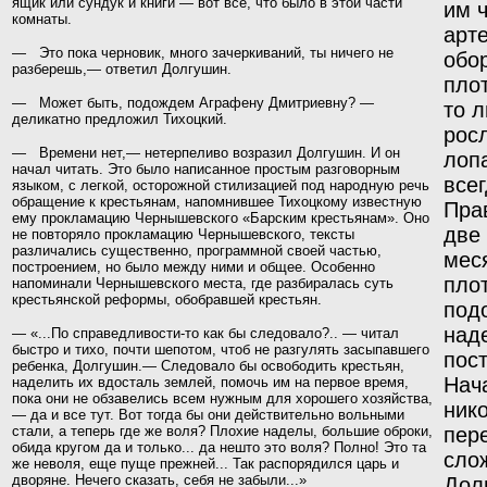
ящик или сундук и книги — вот все, что было в этой части
им 
комнаты.
арте
— Это пока черновик, много зачеркиваний, ты ничего не
обо
разберешь,— ответил Долгушин.
пло
— Может быть, подождем Аграфену Дмитриевну? —
то л
деликатно предложил Тихоцкий.
росл
— Времени нет,— нетерпеливо возразил Долгушин. И он
лопа
начал читать. Это было написанное простым разговорным
все
языком, с легкой, осторожной стилизацией под народную речь
обращение к крестьянам, напомнившее Тихоцкому известную
Пра
ему прокламацию Чернышевского «Барским крестьянам». Оно
две 
не повторяло прокламацию Чернышевского, тексты
различались существенно, программной своей частью,
меся
построением, но было между
ними и общее. Особенно
плот
напоминали Чернышевского места, где разбиралась суть
крестьянской реформы, обобравшей крестьян.
под
наде
— «...По справедливости-то как бы следовало?.. — читал
быстро и тихо, почти шепотом, чтоб не разгулять засыпавшего
пос
ребенка, Долгушин.— Следовало бы освобо­
дить крестьян,
Нач
наделить их вдосталь землей, помочь
им на первое время,
пока они не обзавелись всем нужным
для хорошего хозяйства,
нико
— да и все тут. Вот тогда бы
они действительно вольными
стали, а теперь где же воля? Плохие наделы, большие оброки,
пер
обида кругом да и только... да нешто это воля? Полно! Это та
слож
же неволя, еще пуще прежней... Так распорядился царь и
дворяне. Нечего сказать, себя не забыли...»
Дол