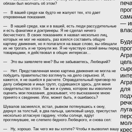
печ
обязан был молчать об этом?
проп
— В вашей среде как будто не жалуют тех, кто дает
сами
откровенные показания.
—
и
— В нашей среде, как и в вашей, есть люди рассуди­тельные
вла
и есть фанатики и доктринеры. Я не сделал ничего
бесчестного. В своих показаниях я назвал несколь­ко лиц,
которых не мог не назвать, раз взялся составить общую
Буд
картину движения, но я полагался на ваше слово,
вы обещали
про
их не трогать и не тронули же. Я не чув
ствую своей вины перед
товарищами, я действовал в общих интересах...
Агр
цел
— Это вы заявляете мне? Вы не забываетесь, Любецкий?
сыр
— Нет. Представленная мною картина движения не могла не
инт
побудить правительство взглянуть на дело серьезно. И,
кажется, я не ошибся в расчете. Оправдательный приговор по
Агр
делу сибиряков и иных групп, судившихся здесь, для меня
для
свидетельство этого. Так же и сумма, которою вы изволили
оценить мои показания, доказывает, что высказанное мною
под
принято к сведению. Или, может быть, я ошибаюсь?
реч
Шувалов засмеялся, встал, рывком потянувшись
к окну,
луг
дернул за толстый, в два пальца, шелковый шнур,
приспустил
пер
несколько атласную гардину, чтобы солнце, вдруг
проглянувшее, не слепило бедного Любецкого,
и снова сел:
мол
кре
— Ну, хорошо. Так чего же вы хотите? Чтобы я вызволил вашу