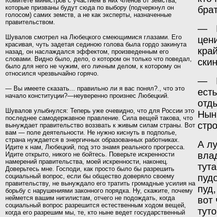
Комитете министров с участием в них членов от земства,
которые призваны будут сюда по
выбору
(подчеркнул он
брат
голосом) самих земств, а не как эксперты, назначенные
правительством.
— Н
Шувалов смотрел на Любецкого смеющимися глазами. Его
цен
красивая, чуть задетая сединою голова была гордо закинута
кра
назад, он наслаждался эффектом, произведенным его
словами. Видно было, дело, о котором он только что поведал,
скин
было для него не чужим, его личным делом, к которому он
относился чрезвычайно горячо.
— Н
— Вы имеете сказать... правильно ли я вас понял?., что это
есть
начало конституции?—неуверенно произнес Любецкий.
отд
Шувалов улыбнулся: Теперь уже очевидно, что для России это
Нынч
последнее самодержавное правление. Сила вещей такова, что
стро
вынуж­дает правительство воззвать к живым силам страны. Вот
вам — поле деятельности. Не нужно киснуть в подполье,
страна нуждается в энергичных образованных работниках.
А л
Идите к нам, Любецкий, под это знамя реального прогресса.
вла
Идите открыто, никого не бойтесь. Поверьте искренно­сти
намерений правительства, моей искренности, наконец.
тут
Доверьтесь мне. Господи, как просто было бы разрешить
социальный вопрос, если бы общество доверяло своему
пуд
правительству, не вынуждало его тратить громадные усилия на
пуд
борьбу с нарушениями законного порядка. Ну, скажите, почему
неймется вашим нигилистам, отчего не подождать, когда
вот
социальный вопрос разрешится естест­венным ходом вещей,
тут
когда его разрешим мы, те, кто ныне ведет государственный