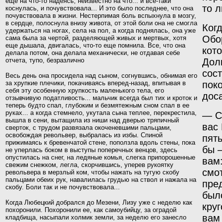
еще на что-то надеясь, неизве
стно на что... и все-таки
то 
коснулась, и почувствовала...
И это было последнее, что она
почувствовала в жизни.
Нестерпимая боль вспыхнула в мозгу,
в сердце, полосну
ла внизу живота, от этой боли она не смогла
Ког
удержаться
на ногах, села на пол, а когда поднялась, она уже
Обо
сама
была за чертой, разделяющей живых и мертвых, хотя
еще
дышала, двигалась, что-то еще помнила. Все, что
она
кот
делала потом, она делала механически, не отдавая себе
отчета, тупо, безразлично
Дол
сос
Весь день она просидела над сыном, согнувшись, обнимая его
за хрупкие плечики, покачиваясь вперед-назад, впитывая в
пок
себя эту особенную хрупкость малень­кого тела, его
дос
отзывчивую податливость... мальчик всегда
был тих и кроток и
теперь будто спал, глубоким и без
мятежным сном спал в ее
руках... а когда стемнело, укутала сына теплее, перекрестила,
— С
вышла в сени, вытащила из ниши над дверью тряпичный
вас
сверток, с трудом развязала окоченевшими пальцами,
освобождая револьвер, выбралась из избы. Спиной
пят
прижимаясь к бревенча­той стене, поползла вдоль стены, пока
бы 
не уперлась боком в выступы поперечных венцов, здесь
опустилась на снег, на ледяные комья, слегка припорошенные
вам
свежим снежком, легла, скорчившись, уперев рукоятку
смот
револьвера в мерзлый ком, чтобы нажать на тугую скобу
пальцами обеих рук, навалилась грудью на ствол и нажала на
пред
скобу. Боли так и не почувствовала...
было
Когда Любецкий добрался до Мезени, Лизу уже с неделю как
круг
похоронили. Похоронили ее, как самоубийцу, за оградой
вам 
кладбища, насыпали холмик земли, за неделю его занесло