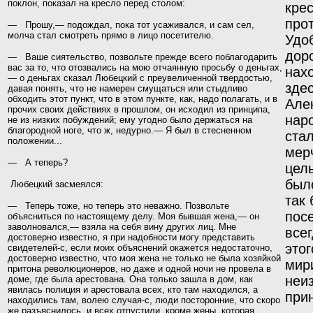
поклон, показал на кресло перед столом:
кре
про
— Прошу,— подождал, пока тот усаживался, и сам сел,
молча стал смотреть прямо в лицо посетителю.
Удо
дор
— Ваше сиятельство, позвольте прежде всего поблаго­дарить
вас за то, что отозвались на мою отчаянную просьбу о деньгах,
нах
— о деньгах сказал Любецкий с преувеличенной твердостью,
здес
давая понять, что не намерен смущаться или стыдливо
обходить этот пункт, что в этом пункте, как, надо полагать, и в
Але
прочих своих действиях в прошлом, он исходил из принципа,
нар
не из низких побуждений; ему угодно было держаться на
благородной ноге, что ж, недурно.— Я был в стесненном
стал
положении...
мер
— А теперь?
цель
был
Любецкий засмеялся:
так 
— Теперь тоже, но теперь это неважно. Позвольте
пос
объясниться по настоящему делу. Моя бывшая жена,— он
заволновался,— взяла на себя вину других лиц. Мне
всег
достоверно известно, я при надобности могу представить
это
свидетелей-с, если моих объяснений окажется недоста­точно,
достоверно известно, что моя жена не только не была хозяйкой
мир
притона революционеров, но даже и одной ночи не провела в
неи
доме, где была арестована. Она только зашла в дом, как
явилась полиция и арестовала всех, кто там находился, а
прин
находились там, волею случая-с, люди посторонние, что скоро
же разъяснилось, и всех отпустили, кроме жены, которая