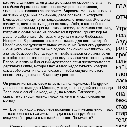
как жила Елизавета, он
даже до самой ее смерти не знал, что
ГЛА
она была беременна,
хотя она регулярно, раз в месяц,
являлась в полицию
за пособием. Впрочем, мало что знали о
ее жизни и здешние ссыльные, двое поляков, с которыми
ОТЧ
Елизавета почему-то не поддерживала отношений. Жила она
замкнуто, почти не выходила из дому. Изба, в которой ее
Утр
поселила полиция, принадлежала какому-то бобылю-охотнику,
который с осени ушел на промысел и пропал, до сих пор не
нес
давал о себе знать. Вот все, что узнал о жене Любецкий.
Авд
История ее беременности так и осталась для него загадкой.
Назойливо-предупредительное отношение Зеленого удивляло
рот 
Любецкого, как-никак он был мужем ссыльной нигилистки, но,
значит, безмерен был авторитет прибывавшей его силы, если
про
это обстоятельство не вредило емy в глазах честного служаки.
шле
Впервые в жизни Любецкий чувствовал себя представителем
державной силы, Которой нет ничего недоступного, которая
избы
сама себе закон
и нельзя сказать, чтобы ощущение этого
пло
своего могу­щества не было ему приятно.
лас
Он решил испытать свою власть на полицейском.
На другой
тих
день после приезда в Мезень, утром, в очеред­
ной раз приведя
Зеленого с собой на кладбище, на могилу
Елизаветы, он
она 
сказал ему внушительно, глядя на него
в упор, показав на
бежи
могилу:
став
— Вот что надо... надо перезахоронить... и немедленно. Надо,
стар
— повторил он с нажимом.— Туда (показал рукой на
кладбище)... рядом с могилой ее сына.
Понимаете?
тепл
хво
— Слушаю-с,— ответил полицейский.— Понимаю. Будет