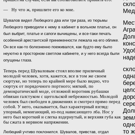
скло
— Ну что ж, пришлите его ко мне.
Мед
Шувалов видел Любецкого два или три раза, из
тюрьмы
Мес
Любецкого приводили к нему в кабинет в вольном
платье, он
Агр
был выбрит, платье и сапоги вычищены, и все-
таки печать
Дол
особенной арестантской приниженности
лежала на его облике.
кон
Он все как-то болезненно поеживал
ся, как будто ему было
Удо
неуютно в просторном светлом
кабинете, и у него всегда были
над
опущены глаза.
скло
Теперь перед Шуваловым стоял вполне приличный
одн
молодой человек, хотя, кажется, все в том же своем
сюртуке, но теперь по крайней мере было видно, что
бер
сюртук от порядочного портного; мягкий, по
цел
демократической моде, отложной воротник рубашки
доро
обвязан галстуком с щегольской небрежностью. Молодой
человек был свободен в движениях и смотрел прямо перед
сере
собой. У него, оказывается, был характерный взгляд:
Дол
упорный, немигающий, из-под нависающего лба. Нос у
зем
него был короткий и слегка вздернутый, и верхняя губа как
бы сжата в нервном напряжении.
одн
то ж
Любецкий учтиво поклонился. Шувалов, привстав, отдал