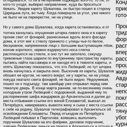
оглядывался, то ли в нетерпении поджидал кого-то, то ли, от
Кон
кого-то уходя, выбирал направление, куда бы броситься
при
бежать. Увидев карету Шувалова, он быстро пошел в сторону
Царицына луга, во тьму. Когда повернули за угол, уже никого
гото
не было ни на перекрестке, ни на улице.
Про
Н
о у самого дома Шувалова, когда карета остановилась и от
трид
толчка качнулась опущенная шторка левого окна и в карету
проник свет от фонарей, разнесенных вдоль всего фасада
фор
дома, в этот миг к стеклу приникло с улицы чье-то белое,
рас
бескровное, напряженное лицо с боль­шим выступающим лбом,
кончик короткого, нервно вздернутого носа слегка
впе
расплющился на стекле, и оно тут же запотело, секунду
рас
тревожные глаза шарили по внутреннему пространству кареты,
пытаясь найти пассажира и не находя его в темноте кареты, и
про
опять Шувалову показа­лось, что это Любецкий; но тут шторка
жидк
вновь качнулась и закрыла окно. Выскочив из кареты, Шувалов
обошел ее кругом, но никого вокруг, ни у кареты, ни на улице,
Авд
покуда хватало света фонарей, не было видно. Недоуме­вая,
пошел он к подъезду, там швейцар уже открывал перед ним
стар
тяжелую дверь.
В конце марта ранним, не по-весеннему очень
не­
холодным утром Любецкий с подорожной, выданной ему по
распоряжению шефа жандармов до Архангельска и далее до
пок
места отбывания ссылки его женой Елизаветой, выехал из
рас
Петербурга, намереваясь вывезти жену и сына с места ссылки
к себе на родину, Шувалов телеграфировал в Архангельск об
тян
освобождении Елизаветы. Перед отъездом из Петербурга
убог
Любецкий побывал в Парголове, взявшись выполнить
поручение Шувалова на его фабрике, деловое поручение,
кур
давшее Любецкому деньги на проезд в Архан­гельск и оттуда в