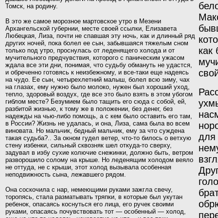
бел
Томск, на родину.
Мак
В это же самое морозное мартовское утро в Мезени
быв
Архангельской губернии, месте своей ссылки, Елизавета
Любецкая, Лиза, почти не спавшая эту ночь, как и длинный ряд
кот
других ночей, пока болел ее сын, забывшаяся тяжелым сном
как
только под утро, проснулась от леденящего холода и от
мучительного предчувствия, которого с паниче­ским ужасом
муч
ждала все эти дни, понимая, что судьбу обмануть не удастся,
свой
и обреченно готовясь к неизбежному, и все-таки еще надеясь
на чудо. Ее сын, четырехлетний малыш, болел всю зиму, чах
на глазах, ему нужно было моло­ко, нужен был хороший уход,
Рас
тепло, здоровый воздух, где все это было взять в этом убогом
гиблом месте? Безумием было тащить его сюда с собой, ей,
ухм
разбитой жизнью, к тому же в положении, без денег, без
нас
надежды на чью-либо помощь, а с кем было оставить его там,
в России? Жизнь не удалась, и она, Лиза, сама была во всем
нор
виновата. Но мальчик, бедный мальчик, ему за что суждена
для
такая судьба?.. За окном гудел ветер, что-то билось о ветхую
стену избенки, сильный сквозняк шел откуда-то сверху,
нему
задувал в избу сухие колючие снежинки, должно быть, ветром
взгл
разворошило солому на крыше. Но леденящим холодом
веяло
не оттуда, не с крыши, этот холод вызывала
особенная
Дру
неподвижность сына, лежавшего рядом.
гол
Она соскочила с нар, немеющими руками зажгла
свечу,
бра
торопясь, стала разматывать тряпки, в которые
был укутан
обр
ребенок, опасаясь коснуться его лица, его
ручек своими
руками, опасаясь
почувствовать
тот — особенный — холод,
пер