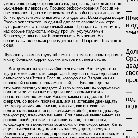
умышленно распространяемого вздора, выгодного эмигрантам
бакуниным и лавровым. Процесс реформирования России не
— У
прекращался. Да его и невозможно было бы прекратить, если
Щав
бы кто действительно пытался это сделать. Всем ходом вещей
Россия вовлекается на единый для всех европейских стран
и од
путь развития, это неодолимый закон. Правда, на этом пути у
нас особые трудности, между прочим, усугубляемые
зем
безрассудством ваших Каракозовых и Нечаевых. Но
правительство не намерено идти вспять. Напротив. Взгляните
— П
сюда.
Дол
Шувалов указал па груду объемистых томов в синем
переплете
Сре
и кипу больших корректорских листов на
своем столе.
два
— Вот документы чрезвычайного значения. Это результаты
све
трудов комиссии статс-секретаря Валуева по исследованию
сельского хозяйства в России, которую сам Валуев не без
про
оснований называет парламентской,— Шувалов сделал
многозначительную паузу.— В этих синих книгах содержатся
—
полные и объективные сведения об экономическом и
нравственном положении России, каким его сделало 19
год
февраля, со всеми проявив­шимися за истекшие двенадцать
под
лет уродливыми явлениями, которые, как вытекает из
подготавливаемого теперь комиссией обобщающего доклада,
требуют
ради
кального
лечения. Для лечения выявленных язв
— П
решено, сообщаю вам это доверительно, что вопросы,
исходящие из заключений комиссии, очень скоро, может быть,
еще в нынешнем году или в начале будущего, послужат
— Д
предметом длинного ряда прений в законода­тельном порядке в
кто