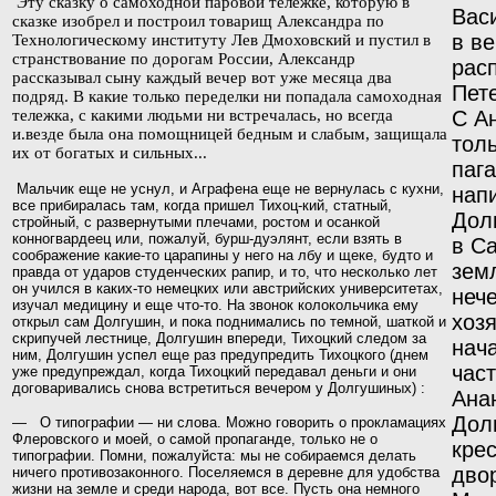
Эту сказку о самоходной паровой тележке, которую в
Вас
сказке изобрел и построил товарищ Александра по
в ве
Технологическому институту Лев Дмоховский и пустил в
странствование по дорогам России, Александр
рас
рассказывал сыну каждый
вечер вот уже месяца два
Пет
подряд. В какие только пере­
делки ни попадала самоходная
тележка, с какими людьми ни встречалась, но всегда
С А
и.везде была она помощницей бедным и слабым, защищала
тол
их от богатых и сильных...
паг
Мальчик еще не уснул, и Аграфена еще не вернулась с кухни,
нап
все прибиралась там, когда пришел Тихоц-кий, статный,
Дол
стройный, с развернутыми плечами, ростом и осанкой
конногвардеец или, пожалуй, бурш-дуэлянт,
если взять в
в С
соображение какие-то царапины у него на
лбу и щеке, будто и
зем
правда от ударов студенческих рапир, и то, что несколько лет
он учился в каких-то немецких или австрийских университетах,
нече
изучал меди­цину и еще что-то. На звонок колокольчика ему
хоз
открыл
сам Долгушин, и пока поднимались по темной, шаткой
и
скрипучей лестнице, Долгушин впереди, Тихоцкий следом за
нач
ним, Долгушин успел еще раз предупредить Тихоцкого (днем
час
уже предупреждал, когда Тихоцкий передавал деньги и они
договаривались снова встретиться вечером у Долгушиных) :
Ана
Дол
— О типографии — ни слова. Можно говорить о прокламациях
Флеровского и моей, о самой пропаганде, только не о
кре
типографии. Помни, пожалуйста: мы не собираемся делать
дво
ничего противозаконного. Поселяемся в деревне для удобства
жизни на земле и среди народа, вот все. Пусть она немного