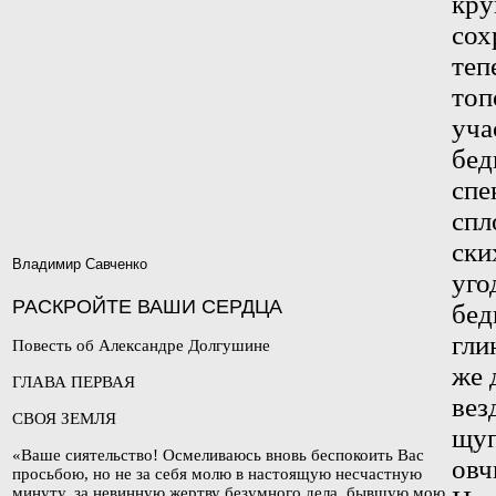
кру
сох
теп
топ
уча
бед
спе
спл
ски
Владимир Савченко
уго
РАСКРОЙТЕ ВАШИ СЕРДЦА
бед
гли
Повесть об Александре Долгушине
же 
ГЛАВА ПЕРВАЯ
вез
СВОЯ ЗЕМЛЯ
щуп
«Ваше сиятельство! Осмеливаюсь вновь беспокоить Вас
овч
просьбою, но не за себя молю в настоящую несчастную
минуту, за невинную жертву безумного дела, бывшую
мою