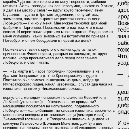
корабль? Да вот это-то они и не могут перенести, амбиции
добр
мешают. Ах ты, господи, как все неразумно, ничтожно. Хотите,
здес
я дам вам место у себя? — вдруг круто переменил тему
Шувалов.— Да не в Третьем отделении, не пугайтесь,—
иро
засмеялся, заметив выражение растерянности на лице
Воз
Любецкого.— Лично у меня. Мне нужен технолог для моей
фабрики в Парголове. Поразмыслите над тем, что я вам
тебе
сказал. И перестаньте играть со мною в прятки. Угодно вам от
знач
меня
услышать, каких знакомых вы встретили по приезде в
Петербург и о чем беседовали в первый же день?
рабо
тоже
Посмеиваясь, взял с круглого столика одну из папок,
принесенных Филиппеусом, раскрыл на закладке, которую
Что,
вложил, когда просматривал дела перед появлением
уса
Любецкого, и стал читать:
— «12 марта в 5 часов пополудни проживающий в кв. 7
—
братьев Топорковых в д. 7 по Кронверкскому студент
Плотников был замечен вышедшим из дома, дойдя до
Императорского лицея, нанял извозчика... спустя два часа на
— П
извозчике, нанятом у Николаевского вокзала,
деш
вернулся с молодым человеком по фамилии Левский или
выго
Любский (уточняется)»... Уточнилось, не правда ли? —
доб
насмешливо посмотрел на испуганного, подавленного
Любецкого,— «...прибывшим, по словам извозчика, вероятно, с
рядо
московским поездом и оставившим вещи (чемодан и сак) в
Знаменской гостинице... к Топорковым явились еще двое из
И о
коммуны Ивановского (Большая Монетная, дом 9) и две
неизвестные девицы, горячо толковали об уехавшем в первых