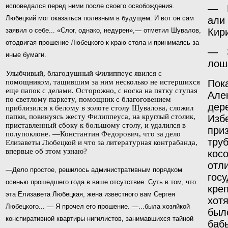
исповедался перед ними после своего освобождения.
— М
Любецкий мог
оказаться полезным в будущем. И вот он сам
али
заявил
о себе... «Слог, однако, недурен»,— отметил Шувалов,
Кир
отодвигая прошение Любецкого к краю стола и при­нимаясь за
—
иные бумаги.
лош
Улыбчивый, благодушный Филиппеус явился с
помощником, тащившим за ним несколько не истершихся
Пок
еще папок с делами. Осторожно, с носка на пятку ступая
Але
по светлому паркету, помощник с благоговением
дер
приблизился к белому в золоте столу Шувалова, сложил
папки, повинуясь жесту Филиппеуса, на круглый столик,
Изб
приставленный сбоку к большому столу, и удалился
в
при
полупоклоне. —Константин Федорович, что за дело
тру
Елизаветы Любецкой и что за литературная контрабанда,
впервые об этом узнаю?
кос
отл
—Дело простое, решилось административным порядком
гос
осенью прошедшего года в ваше отсутствие. Суть в том, что
кре
эта Елизавета Любецкая, жена известного вам Сергея
хот
Любецкого... — Я прочел его прошение. —...была хозяйкой
был
конспиративной квартиры нигилистов, занимавшихся тайной
баб