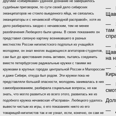
другими «сибиряками» удачное дознание не завершилось
судебным приговором, по сути своей дело сибирских
— Р
Щав
эманципаторов не стоило выеденного яйца, не связались
эманципаторы и с нечаевской «Народной расправой», хотя их
— З
дело разбиралось заодно с нечаевским, тем не менее
там
разоблачения Любецкого были ценны. В своих показаниях он
спр
представил связную картину возникавшего в разных
местностях России нигилистского подполья из учащейся
— Н
молодежи, он знал многих выдающихся агитаторов-студентов,
Щав
сам был до арестования очень активен, пытаясь соединить
на н
вместе петербургские радикальные кружки с такими же
— Т
кружками в крупных городах центральной России и Малороссии
Кир
и даже Сибири, откуда был родом. Эти кружки пока не
представляли большой опасности, молодежь занималась в них
— П
самообразованием, разбирала социальные вопросы, но как
смо
знать, что могло развиться из всего этого, развилась же из
Дол
подобного кружка нечаевская «Расправа». Любецкого удалось
вывести чистым из игры, о его показаниях никто из его
— Д
товарищей-нигили­стов так и не узнал, если, конечно, он сам не