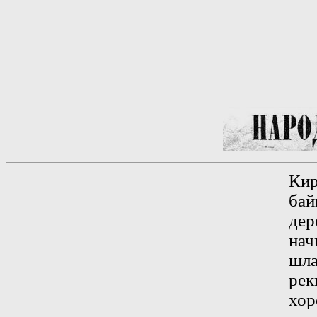
Кир
бай
дер
нач
шл
рек
хор