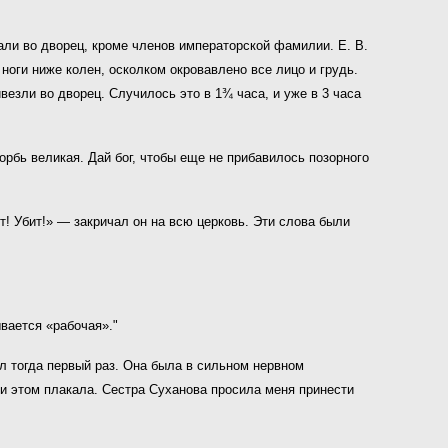
али во дворец, кроме членов им­ператорской фамилии. Е. В.
оги ни­же колен, осколком окровавлено все лицо и грудь.
езли во дворец. Случилось это в 1¾ часа, и уже в 3 часа
орбь великая. Дай бог, чтобы еще не прибавилось позорного
т! Убит!» — закричал он на всю церковь. Эти слова были
ывается «рабочая»."
л тогда первый раз. Она была в сильном нервном
ри этом плакала. Сестра Суханова просила меня принести