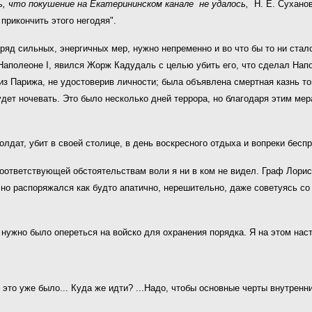
ь, что покушение на Екатерининском канале не удалось,
Н. Е. Сухано
рикончить этого негодяя".
ряд сильных, энергичных мер, нужно непременно и во что бы то ни стало
и Наполеоне I, явился Жорж Кадудаль с целью убить его, что сделал На
из Парижа, не удостоверив личности; была объявлена смертная казнь то
будет ночевать. Это было несколько дней террора, но благодаря этим м
ат, убит в своей столице, в день воскресного отдыха и вопреки
беспр
соответствующей обстоятельствам воли я ни в ком не видел. Граф Лорис
о распоряжался как будто aпатично, нерешительно, даже советуясь со 
нужно было опереться на войско для охранения порядка. Я на этом наст
 это уже было... Куда же идти? ...Надо, чтобы основные черты внутрен