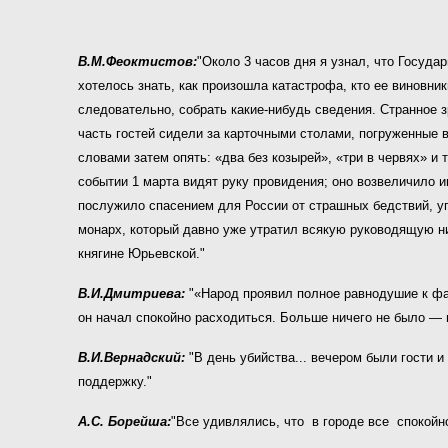
В.М.Феоктистов:
"Около 3 часов дня я узнал, что Госуда
хотелось знать, как произошла катастрофа, кто ее виновни
следовательно, собрать
какие-нибудь сведения. Странное 
часть гостей сидели за карточными
столами
, погруженные в
словами
затем опять: «два без козырей», «три в
червях
» и 
событии
1 марта видят руку провидения; оно
возвеличило
и
послужило
спасением
для России от страшных бедствий,
у
монарх, который давно уже утратил всякую руководящую ни
княгине Юрьевской."
В.И.Дмитриева:
"«Народ проявил полное равнодушие к фак
он начал спокойно расходиться. Больше ничего не было — н
В.И.Вернадский:
"В день убийства... вечером были гости и
поддержку."
А.С. Борейша:
"Все удивлялись, что в городе все спокойно