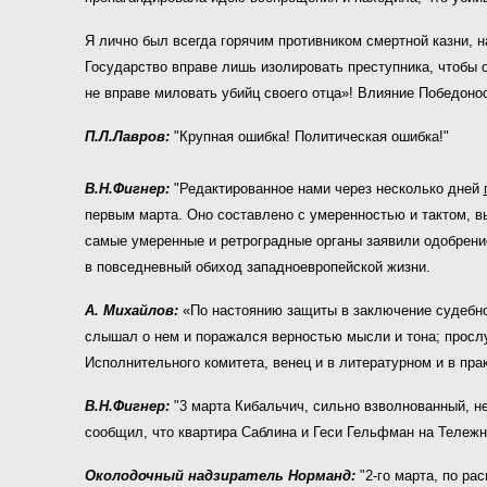
Я лично был всегда горячим противником смертной казни, н
Государство вправе лишь изолировать преступника, чтобы 
не вправе миловать убийц своего отца»! Влияние Победоно
П.Л.Лавров:
"Крупная ошибка! Политическая ошибка!"
В.Н.Фигнер:
"Редактированное нами через несколько дней
первым марта. Оно составлено с умеренностью и тактом, в
самые умеренные и ретроградные органы заявили одобрени
в повседневный обиход западноевропейской жизни.
А. Михайлов:
«По настоянию защиты в заключение судебног
слышал о нем и поражался верностью мысли и тона; прослу
Исполнительного комитета, венец и в литературном и в пр
В.Н.Фигнер:
"3 марта Кибальчич, сильно взволнованный, 
сообщил, что квар
тира Саблина и Геси Гельфман на Тележн
Околодочный надзиратель Норманд:
"2-го марта, по ра