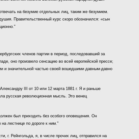
 отвечать на безумие отдельных лиц, таким же безумием.
одушия. Правительственный курс скоро обозначился: «сын
ционно."
ербургских членов партии в период, последовавший за
аде, оно произвело сенсацию во всей европейской прессе;
ми и значительной частью своей вошедшими давным-давно
ксандру III от 10 или 12 марта 1881 г. Я и раньше
ила русская революционная мысль. Это венец
 должен
был приходить без особого оповещения. Он
н на лестнице
по дороге к ним."
и, г. Рейнгольда, я, в числе прочих лиц, отправился на