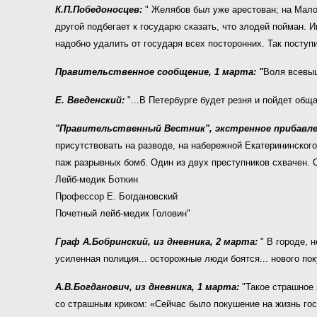
К.П.Победоносцев:
" Желябов был уже арестован; на Мало
другой подбегает к государю сказать, что злодей пойман.
надобно удалить от государя всех посторонних. Так поступ
Правительственное сообщение, 1 марта: "
Воля всевыш
Е. Введенский:
"...В Петербурге будет резня и пойдет обща
"Правительственный Вестник", экстренное прибавле
присутствовать на разводе, на набережной Екатерининског
паж разрывных бомб. Один из двух преступников схвачен. С
Лейб-медик Боткин
Профессор Е. Богдановский
Почетный лейб-медик Головин"
Граф А.Бобринский, из дневника, 2 марта:
" В городе, 
усиленная полиция... осторожные люди боятся... нового по
А.В.Богданович, из дневника, 1 марта:
"
Такое страшное 
со страшным криком: «Сейчас было покушение на жизнь госу