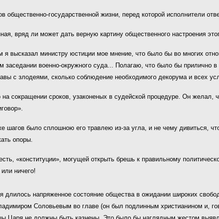
ов общественно-государственной жизни, перед которой исполнители отве
нная, вряд ли может дать верную картину общественного настроения это
м я высказал министру юстиции мое мнение, что было бы во многих отн
ом заседании военно-окружного суда... Полагаю, что было бы прилично 
равы с злодеями, сколько соблюдение необходимого декорума и всех усл
 на сокращении сроков, узаконеных в судейской процедуре. Он желал, ч
иговор».
е шагов было сплошною его травлею из-за угла, и не чему дивиться, чт
кать опоры.
 есть, «конституции», могущей открыть брешь к правильному политическ
или ничего!
я длилось напряженное состояние общества в ожидании широких свобод 
димиром Соловьевым во главе (он был подлинным христианином и, гово
цы Царя не должны быть казнены. Это было бы наглядным жестом выявл