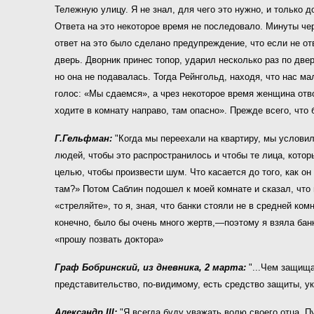
Тележную улицу. Я не знал, для чего это нужно, и только д
Ответа на это некоторое время не последовало. Минуты чере
ответ на это было сделано предупреждение, что если не от
дверь. Дворник принес топор, ударил несколько раз по две
но она не подавалась. Тогда Рейнгольд, находя, что нас м
голос: «Мы сдаемся», а чрез некоторое время женщина отво
ходите в комнату направо, там опасно». Прежде всего, что
Г.Гельфман:
"Когда мы переехали на квартиру, мы условил
людей, чтобы это распространилось и чтобы те лица, котор
целью, чтобы произвести шум. Что касается до того, как он
там?» Потом Саблин подошел к моей комнате и сказал, что
«стреляйте», то я, зная, что банки стояли не в средней ком
конечно, было бы очень много жертв,—поэтому я взяла банк
«прошу позвать доктора»
Граф Бобринский, из дневника, 2 марта:
"...Чем защища
представительство, по-видимому, есть средство защиты, ук
Александр III:
"Я всегда буду уважать волю своего отца. П