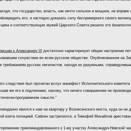
аходя, что государство, власть, как нечто сильное и мощное, не вправе
обезвредить его, и наглядно доказать силу беспримерного своего велик
сцева и соответствующих мужей Царского Совета решило это безапелля
письмо к Александру III
достаточно характеризует общее настроение пет
ызвавшим сочувствие во всем русском обществе. Опубликованное на Зап
е требованиям русских нигилистов, находя их разумными, справедливы
о следствия был прочитан вслух манифест Исполнительного комитета Але
шав же его в подлиннике, нахожу, что ничего совершеннее не производ
актически-программном смысле."
неожиданно явился
к нам на квартиру у Вознесенского моста, куда он не
ой взята полицией.
Саблин застрелился, а Тимофей Михайлов арестова
споряжению прикомандированного к 1-му участку Александро-Невской част