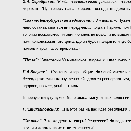
Э.А. Серебряков:
"Когда первоначально разнеслась вест
морякам: "Ну, теперь наша очередь, господа, мы должны п
"Санкт-Петербургские ведомости", 3 марта:
«..Нужен 
надо останавливаться ни перед чем... Когда в Париже, пр
течение нескольких; ни один человек не вошел и не вышел 
нем, конфискация того дома, где он будет найден или где 
полков и трех часов времени...»
"
Times
":
"Властелин 80 миллионов людей, с миллионом солд
П.А.Валуев:
"...Смятение и горе общие. Но ясной мысли и 
бессодержательным внутренно. Он должен распоряжаться, н
здорово, прочее, увы! — гниль ...
В первую минуту нужно было опасаться уличных волнений, 
Н.К.Михайловский:
"..На этот раз на нас идет революция".
"Страна":
"Что же делать теперь? Репрессии? Но ведь все
земли и лежали на их ответственности".