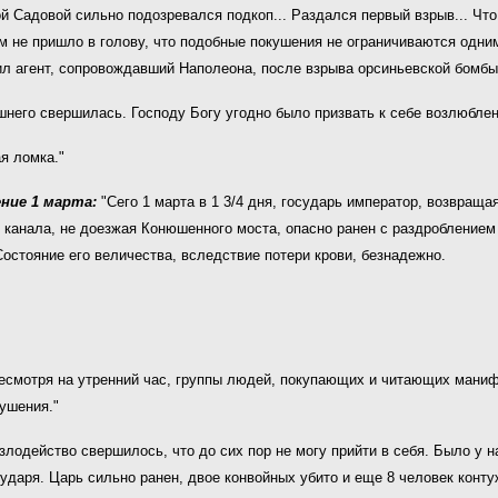
й Садовой сильно подозревался подкоп... Раздался первый взрыв... Чт
 Им не пришло в голову, что подобные покушения не ограничиваются од
ил агент, сопровождавший Наполеона, после взрыва орсиньевской бомбы.
него свершилась. Господу Богу угодно было призвать к себе возлюбле
я ломка."
ние 1 марта:
"Сего 1 марта в 1 3/4 дня, государь император, возвращ
о канала, не доезжая Конюшенного моста, опасно ранен с раздроблением
остояние его величества, вследствие потери крови, безнадежно.
несмотря на утренний час, группы людей, покупающих и читающих манифе
кушения."
злодейство свершилось, что до сих пор не могу прийти в себя. Было у 
даря. Царь сильно ранен, двое конвойных убито и еще 8 человек контуже