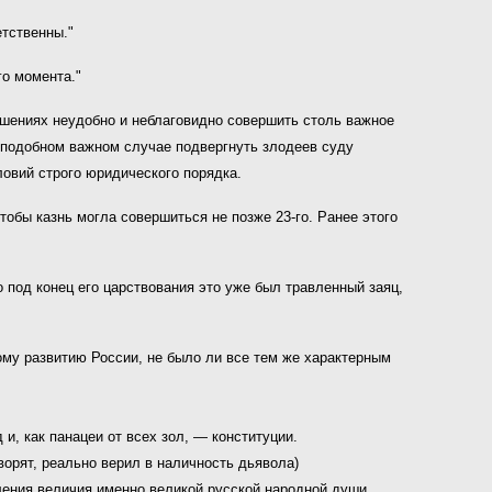
тственны."
го момента."
ошениях неудобно и неблаговидно совершить столь важное
в подобном важном случае подвергнуть злодеев суду
овий строго юридического порядка.
тобы казнь могла совершиться не позже 23-го. Ранее этого
о под конец его царствования это уже был травленный заяц,
ому развитию России, не было ли все тем
же характерным
и, как панацеи от всех
зол, — конституции.
рят, реально верил в наличность дьявола)
ения величия именно великой русской народной души.