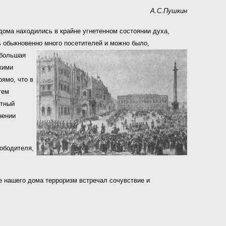
А.С.Пушкин
 дома находились в крайне угнетенном состоянии духа,
сь обыкновенно много посетителей и можно было,
большая
кими
рямо, что
в
тем
стный
нении
вободителя,
де нашего дома терроризм встречал сочувствие и