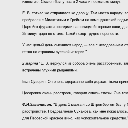
известию. Скалон был у нас в 2 часа и несколько минут.
Е. В. тотчас же отправился ко дворцу. Там масса народу: в
пробрался с Милютиным и Грейгом на комендантский подъезд
Царя без фуражки посадили на полицмейстерские сани; два 
35 минут царя не стало. Такой позор трудно перенести.
У нас целый день сменялся народ — все с негодова­нием от
пятна на страницы русской истории."
2 марта
"Е. В. вернулся из собора очень расстроенный, з
встречены глухими рыданиями.
Был Суворин. Он очень сдержанно себя держит. Была прине
Цесаревич очень расстроен, гово­рил сквозь слезы. Она тож
Ф.И.Завалишин:
"В день 1 марта я со Штромбергом был у 
расстройстве. Поздравление Суханова, как мне показалось,
для Перовской красное вино, как успокоительное средство.