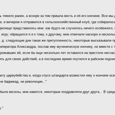
рь тяжело ранен, а вскоре за тем пришла весть и об его кончине. Все мы
ки, и вечером я отправился в сельскохозяйственный клуб, где собирало
зрелище представилось мне:
как будто
не случилось ничего особенного,
 игру; обращался я и к тому,
к другому
, мне отвечали наскоро и несколь
т. д. следующие дни такая же
притупленность
; некоторые высказывали п
мператора Александра, послав ему
мученическую
кончину, но вместе с 
грожавших
ей, если бы еще несколько лет оставался на престоле несча
ть для своих действий, а в последнее время очутился в рабском подчи
ту цареубийства и, когда спуск штандарта возвестил ему о кончине ос
и баррикад, ни революции..."
 были веселы, мне кажется, некоторые поздравляли друг друга... В сре
."