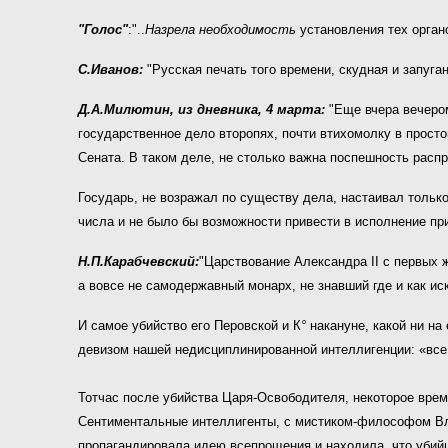
"Голос"
:"..
Назрела необходимость
установления тех орган
С.Иванов:
"Русская печать того времени, скудная и запуга
Д.А.Милютин, из дневника, 4 марта:
"Еще вчера вечеро
государственное дело второпях, почти втихомолку в прост
Сената. В таком деле, не столько важна поспешность расп
Государь, не возражал по существу дела, настаивал только
числа и не было бы возможности привести в исполнение пр
Н.П.Карабчевский:
"Царствование Александра II с первых ж
а вовсе не самодержавный монарх, не знавший где
и как ис
И самое убийство его Перовской и К
°
накануне, какой ни на
девизом нашей недисциплинированной интеллигенции: «все 
Тотчас после убийства Царя-Освободителя, некоторое врем
Сентиментальные интеллигенты, с мистиком-философом Вла
пропагандировала идею всепрощения и находила, что убий