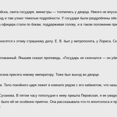
ойска, свита государя, министры — толпились у дворца. Никого не впуск
 и там узнал тяжелые подробности. У государя были раздроблены обе н
офицера стали по бокам, поддерживая голову, и в таком положении прив
носятся к этому страшному делу. Е. В. был у митрополита, у Лориса. Ск
аплаканный. Янышев сказал проповедь. «Государь не скончался — он уби
сена присяга новому императору. Тоже был выход во дворце.
е. Тело покойного царя лежит в комнате рядом с его кабинетом, что наз
Суханова. В пятом часу пополудни к нему пришла Перовская, я ее увиде
 было ей не особенно приятно. Она рассказывала что-то вполголоса и п
"