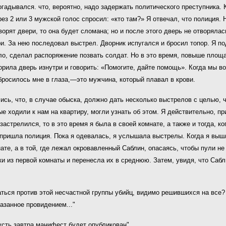
огадывался. что, вероятно, надо задержать политического преступника. 
з 2 или 3 мужской голос спросил: «кто там?» Я отвечал, что полиция. Н
ворят двери, то она будет сломана; но и после этого дверь не отворял
ри. За нею последовал выстрел. Дворник испугался и бросил топор. Я по
ало, сделал распоряжение позвать солдат. Но в это время, повыше пло
рила дверь изнутри и говорить: «Помогите, дайте помощь». Когда мы во
 бросилось мне в глаза,—это мужчина, который плавал в крови.
ись, что, в случае обыска, должно дать несколько выстрелов с целью, ч
ые ходили к нам на квартиру, могли узнать об этом. Я действительно, п
 застрелился, то в это время я была в своей комнате, а также и тогда, 
 пришла полиция. Пока я одевалась, я услышала выстрелы. Когда я выш
нате, а в той, где лежал окровавленный Саблин, опасаясь, чтобы пули не
и из первой комнаты и перенесла их в среднюю. Затем, увидя, что Сабл
ться против этой несчастной группы убийц, видимо решившихся на все?
азанное провидением..."
усть завтра манифест будет опубликован".