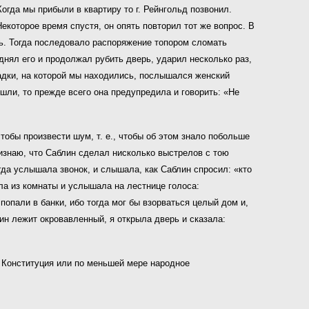
Когда мы прибыли в квартиру то г. Рейнгольд позвонил.
екоторое время спустя, он опять повторил тот же вопрос. В
ась. Тогда последовало распоряжение топором сломать
днял его и продолжал рубить дверь, ударил несколько раз,
щадки, на которой мы находились, послышался женский
шли, то прежде всего она предупредила и говорить: «Не
тобы произвести шум, т. е., чтобы об этом знало побольше
ризнаю, что Саблин сделал нисколько выстрелов с тою
когда услышала звонок, и слышала, как Саблин спросил: «кто
ла из комнаты и услышала на лестнице голоса:
 попали в банки, ибо тогда мог бы взорваться целый дом и,
ин лежит окровавленный, я открыла дверь и сказала:
 Конституция или по меньшей мере народное