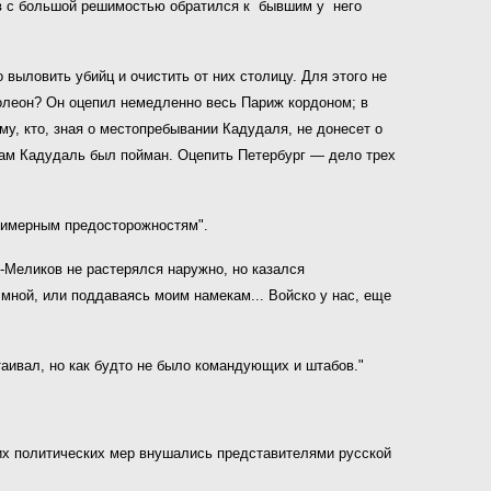
в с большой решимостью обратился к бывшим у него
 выловить убийц и очистить от них столицу. Для этого не
полеон? Он оцепил немедленно весь Париж кордоном; в
му, кто, зная о местопребывании Кадудаля, не донесет о
ерам Кадудаль был пойман. Оцепить Петербург — дело трех
имерным предосторожностям".
-Меликов не растерялся наружно, но казался
мной, или поддаваясь моим намекам... Войско у нас, еще
аивал, но как будто не было командующих и штабов."
них политических мер внушались представителями русской