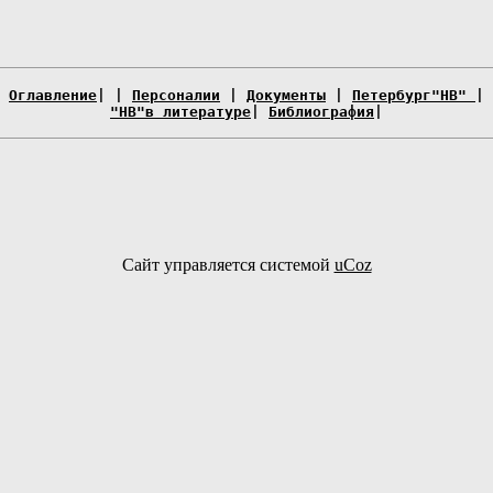
Оглавление
| |
Персоналии
|
Документы
|
Петербург"НВ"
|
"НВ"в литературе
|
Библиография
|
Сайт управляется системой
uCoz