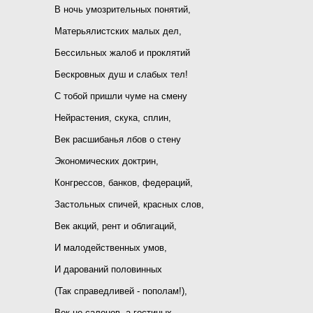
В ночь умозрительных понятий,
Матерьялистских малых дел,
Бессильных жалоб и проклятий
Бескровных душ и слабых тел!
С тобой пришли чуме на смену
Нейрастения, скука, сплин,
Век расшибанья лбов о стену
Экономических доктрин,
Конгрессов, банков, федераций,
Застольных спичей, красных слов,
Век акций, рент и облигаций,
И малодейственных умов,
И дарований половинных
(Так справедливей - пополам!),
Век не салонов, а гостиных,