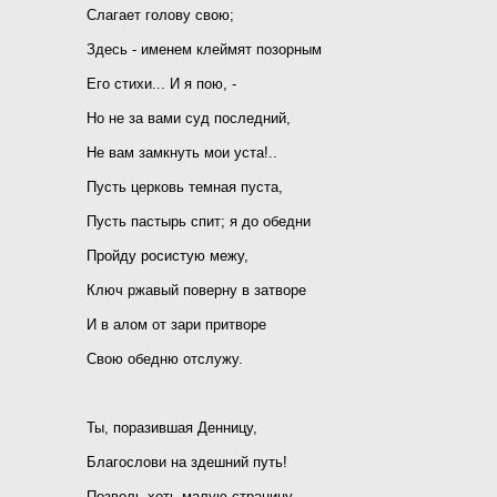
Слагает голову свою;
Здесь - именем клеймят позорным
Его стихи... И я пою, -
Но не за вами суд последний,
Не вам замкнуть мои уста!..
Пусть церковь темная пуста,
Пусть пастырь спит; я до обедни
Пройду росистую межу,
Ключ ржавый поверну в затворе
И в алом от зари притворе
Свою обедню отслужу.
Ты, поразившая Денницу,
Благослови на здешний путь!
Позволь хоть малую страницу