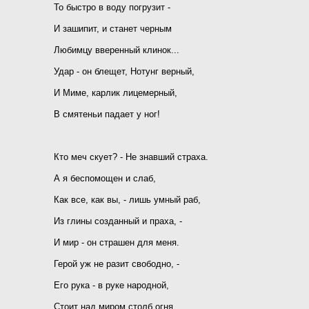
То быстро в воду погрузит -
И зашипит, и станет черным
Любимцу вверенный клинок...
Удар - он блещет, Нотунг верный,
И Миме, карлик лицемерный,
В смятеньи падает у ног!
Кто меч скует? - Не знавший страха.
А я беспомощен и слаб,
Как все, как вы, - лишь умный раб,
Из глины созданный и праха, -
И мир - он страшен для меня.
Герой уж не разит свободно, -
Его рука - в руке народной,
Стоит над миром столб огня,