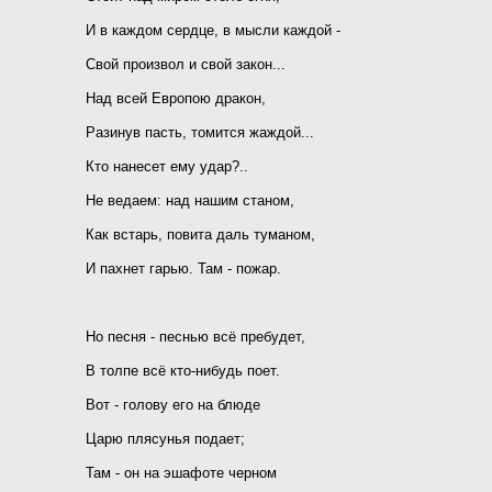
И в каждом сердце, в мысли каждой -
Свой произвол и свой закон...
Над всей Европою дракон,
Разинув пасть, томится жаждой...
Кто нанесет ему удар?..
Не ведаем: над нашим станом,
Как встарь, повита даль туманом,
И пахнет гарью. Там - пожар.
Но песня - песнью всё пребудет,
В толпе всё кто-нибудь поет.
Вот - голову его на блюде
Царю плясунья подает;
Там - он на эшафоте черном