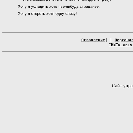
Хочу я усладить хоть чье-нибудь страданье,
Хочу я отереть хотя одну слезу!
Оглавление
| |
Персона
"НВ"в лите
Сайт упра