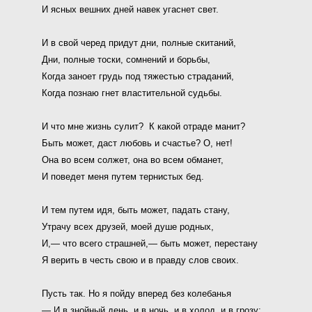
И ясных вешних дней навек угаснет свет.
И в свой черед придут дни, полные скитаний,
Дни, полные тоски, сомнений и борьбы,
Когда заноет грудь под тяжестью страданий,
Когда познаю гнет властительной судьбы.
И что мне жизнь сулит? К какой отраде манит?
Быть может, даст любовь и счастье? О, нет!
Она во всем солжет, она во всем обманет,
И поведет меня путем тернистых бед.
И тем путем идя, быть может, падать стану,
Утрачу всех друзей, моей душе родных,
И,— что всего страшней,— быть может, перестану
Я верить в честь свою и в правду слов своих.
Пусть так. Но я пойду вперед без колебанья
— И в знойный день, и в ночь, и в холод, и в грозу: