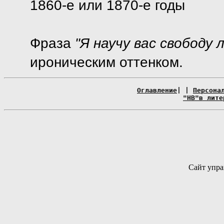
1860-е или 1870-е годы
Фраза
"Я научу вас свободу 
ироническим оттенком.
Оглавление
| |
Персона
"НВ"в лите
Сайт упра