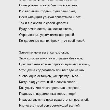
Солнце ярко от века блестит в вышине
И с величием гордым лучи свои льет,
Всем живущим улыбки приветливо шлет...
Так и я в обаянье своей красоты
Буду вечно сиять, как сияют цветы,
Окропленные утром алмазной росой,
Когда солнце на них бросит луч свой косой.
Заточите меня вы в железо оков,
Звон которых понятен и страшен без слов;
Приставляйте ко мне стражей мрачных и злых,
Чтоб душа содрогалась при взгляде на них,
Я свободна останусь, как прежде была —
Когда люд угнетенный с собою звала...
Как увижу, что чаша пролилась скорбей,
Подниму я подавленных горем людей,
И рассыплются в прах ваши стены пред мной,
Разнесется мой зов всемогущей волной.