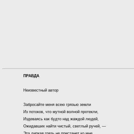
ПРАВДА
Неизвестный автор
Забросайте меня всею грязью земли
Из потоков, что мутной волной протекли,
Издеваясь как будто над жаждой людей,
Ожидавших найти чистый, светлый ручей, —
Эта липкая грязь не пристанет ко мне.