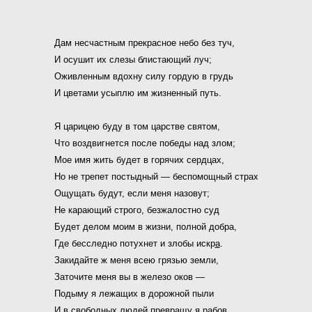
Дам несчастным прекрасное небо без туч,
И осушит их слезы блистающий луч;
Оживленным вдохну силу гордую в грудь
И цветами усыплю им жизненный путь.
Я царицею буду в том царстве святом,
Что воздвигнется после победы над злом;
Мое имя жить будет в горячих сердцах,
Но не трепет постыдный — беспомощный страх
Ощущать будут, если меня назовут;
Не карающий строго, безжалостно суд
Будет делом моим в жизни, полной добра,
Где бесследно потухнет и злобы искр
а
.
Закидайте ж меня всею грязью земли,
Заточите меня вы в железо оков —
Подыму я лежащих в дорожной пыли
И в свободных людей превращу я рабов.